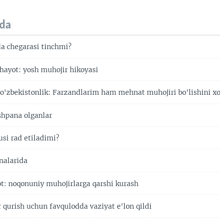
da
 chegarasi tinchmi?
hayot: yosh muhojir hikoyasi
o'zbekistonlik: Farzandlarim ham mehnat muhojiri bo'lishini
hpana olganlar
si rad etiladimi?
nalarida
t: noqonuniy muhojirlarga qarshi kurash
qurish uchun favqulodda vaziyat e'lon qildi