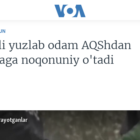
UN
ili yuzlab odam AQShdan
aga noqonuniy o'tadi
ayotganlar