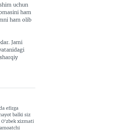
ashim uchun
nomasini ham
amni ham olib
lar. Jami
vatanidagi
 sharqiy
da efirga
hayot balki siz
. O'zbek xizmati
 jamoatchi