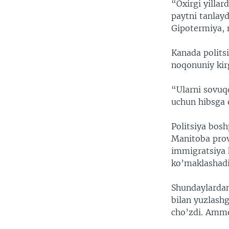
“Oxirgi yilla
paytni tanlay
Gipotermiya, 
Kanada polits
noqonuniy ki
“Ularni sovuq
uchun hibsga 
Politsiya bos
Manitoba provi
immigratsiya 
ko’maklashadi
Shundaylardan
bilan yuzlash
cho’zdi. Amm