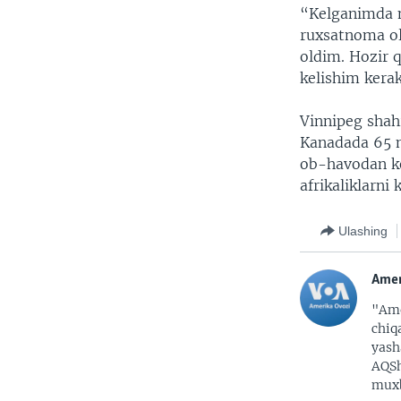
“Kelganimda m
ruxsatnoma ol
oldim. Hozir 
kelishim kerak
Vinnipeg shah
Kanadada 65 m
ob-havodan ke
afrikaliklarni 
Ulashing
Amer
"Ame
chiq
yash
AQSh
muxb