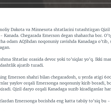
oliy Dakota va Minnesota shtatlarini tutashtirgan Qizil
 - Kanada. Chegarada Emerson degan shaharcha bor. O’tg
ncha odam AQShdan noqonuniy ravishda Kanadaga o’tib, 
agan.
shma Shtatlar orasida devor yoki to’siqlar yo’q. Ikki m
ashtlik ajratib turadi.
ng Emerson shahri bilan chegaradosh, u yerda atigi 6
imlar yaylov orqali Emersonga noqonuniy kirib boradi, b
kiradi. Qizil daryo orqali Kanadaga suzib kiradiganlar ha
lardan Emersonga borishda eng katta tabiiy to’siq bu -