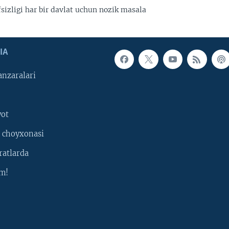
sizligi har bir davlat uchun nozik masala
IA
nzaralari
yot
 choyxonasi
ratlarda
m!