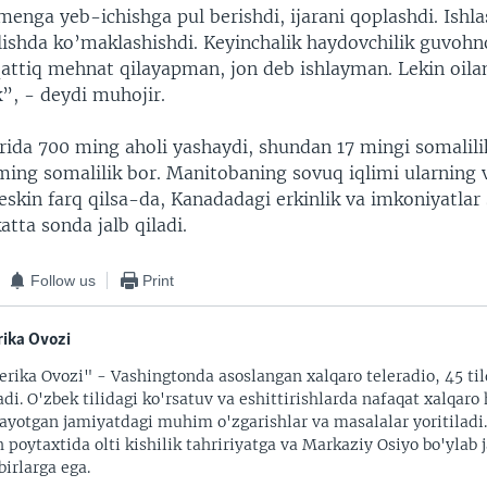
enga yeb-ichishga pul berishdi, ijarani qoplashdi. Ishl
ishda ko’maklashishdi. Keyinchalik haydovchilik guvoh
qattiq mehnat qilayapman, jon deb ishlayman. Lekin oil
”, - deydi muhojir.
rida 700 ming aholi yashaydi, shundan 17 mingi somalilik
ing somalilik bor. Manitobaning sovuq iqlimi ularning 
skin farq qilsa-da, Kanadadagi erkinlik va imkoniyatlar
katta sonda jalb qiladi.
Follow us
Print
ika Ovozi
rika Ovozi" - Vashingtonda asoslangan xalqaro teleradio, 45 til
adi. O'zbek tilidagi ko'rsatuv va eshittirishlarda nafaqat xalqaro 
ayotgan jamiyatdagi muhim o'zgarishlar va masalalar yoritiladi
 poytaxtida olti kishilik tahririyatga va Markaziy Osiyo bo'ylab
irlarga ega.