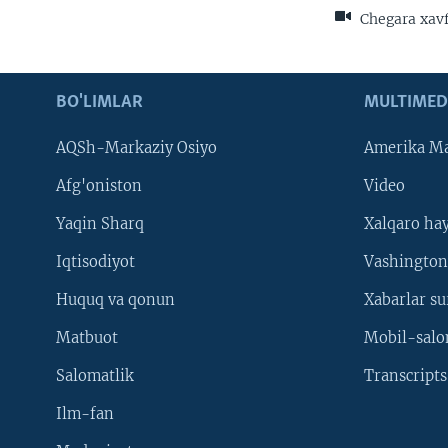
Chegara xavf
BO'LIMLAR
MULTIMED
AQSh-Markaziy Osiyo
Amerika Ma
Afg'oniston
Video
Yaqin Sharq
Xalqaro ha
Iqtisodiyot
Vashington
Huquq va qonun
Xabarlar su
Matbuot
Mobil-salo
Salomatlik
Transcripts
Ilm-fan