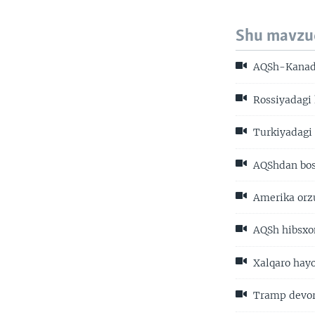
Shu mavzu
AQSh-Kanada
Rossiyadagi 
Turkiyadagi 
AQShdan bos
Amerika orzu
AQSh hibsxo
Xalqaro hayo
Tramp devor 