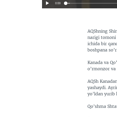
0:00
AQShning Shim
narigi tomoni
ichida bir qa
boshpana so’r
Kanada va Qo’
o’rmonzor va d
AQSh Kanadani
yashaydi. Ayr
yo’ldan yurib 
Qo’shma Shtat