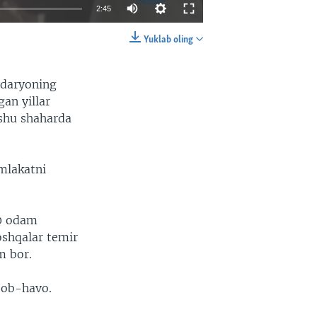
2:45
Yuklab oling
EMBED
SHARE
 daryoning
an yillar
shu shaharda
amlakatni
00 odam
oshqalar temir
m bor.
 ob-havo.