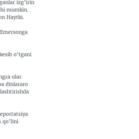
anlar izg’irin
shi mumkin.
on Haytki.
i Emersonga
kesib o’tgani
ngra ular
ba dinlararo
lashtirishda
eportatsiya
 qo’lini