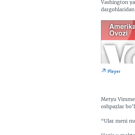
Vashington ya
dargohlaridan 
Pleyer
Metyu Vimmer 
oshpazlar bo’l
“Ular meni mo