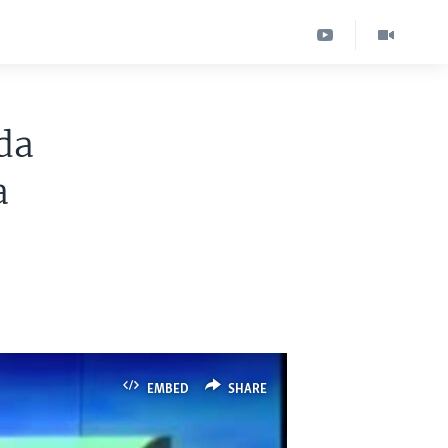
da
a
EMBED
SHARE