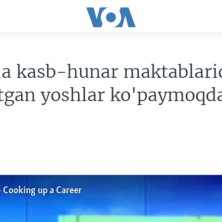
a kasb-hunar maktablari
otgan yoshlar ko'paymoqd
- Cooking up a Career