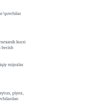
o’quvchilar
omexanik kursi
h berish
iqiy mijozlar
aytun, piyoz,
vchilardan