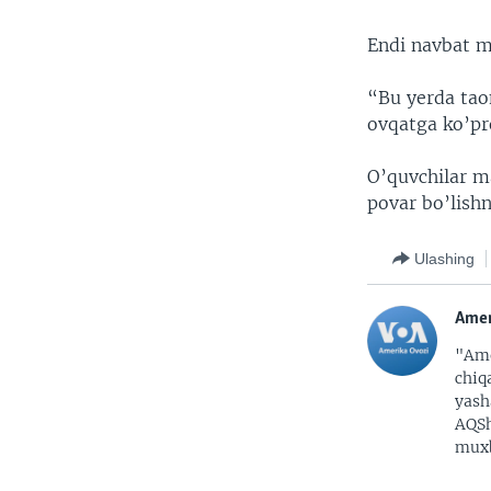
Endi navbat ma
“Bu yerda tao
ovqatga ko’pr
O’quvchilar ma
povar bo’lishn
Ulashing
Amer
"Ame
chiq
yash
AQSh
muxb