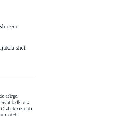
ishirgan
ajakda shef-
da efirga
hayot balki siz
. O'zbek xizmati
 jamoatchi