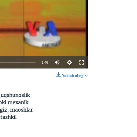
1:46
Yuklab oling
EMBED
SHARE
quqshunoslik
yoki mexanik
giz, maoshlar
tashkil