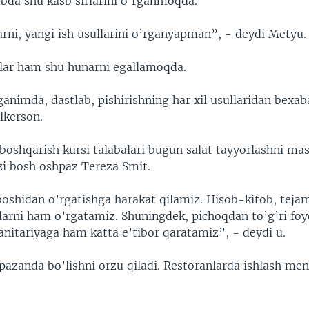
bda shu kasb sirlarini o’rganmoqda.
arni, yangi ish usullarini o’rganyapman”, - deydi Metyu.
lar ham shu hunarni egallamoqda.
animda, dastlab, pishirishning har xil usullaridan bexab
lkerson.
 boshqarish kursi talabalari bugun salat tayyorlashni ma
zi bosh oshpaz Tereza Smit.
shidan o’rgatishga harakat qilamiz. Hisob-kitob, tejam
larni ham o’rgatamiz. Shuningdek, pichoqdan to’g’ri foy
sanitariyaga ham katta e’tibor qaratamiz”, - deydi u.
pazanda bo’lishni orzu qiladi. Restoranlarda ishlash me