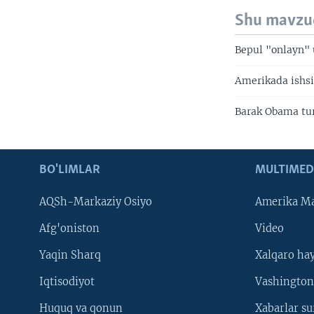
Shu mavzu
Bepul "onlayn" 
Amerikada ishsi
Barak Obama tu
BO'LIMLAR
MULTIMED
AQSh-Markaziy Osiyo
Amerika Ma
Afg'oniston
Video
Yaqin Sharq
Xalqaro ha
Iqtisodiyot
Vashington
Huquq va qonun
Xabarlar su