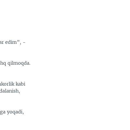
ar edim”, -
shq qilmoqda.
korlik kabi
dalanish,
nga yoqadi,