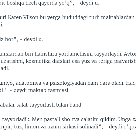
it boshqa hech qayerda yo’q”, - deydi u.
i Karen Vilson bu yerga hududdagi turli maktablardan 
i.
iz bor”, - deydi u.
urslardan biri hamshira yordamchisini tayyorlaydi. Avt
uzatishni, kosmetika darslari esa yuz va teriga parvaris
tadi.
kimyo, anatomiya va psixologiyadan ham dars oladi. Haq
di”, - deydi maktab rasmiysi.
balar salat tayyorlash bilan band.
t tayyorladik. Men pastali sho’rva salatini qildim. Unga z
mpir, tuz, limon va uzum sirkasi solinadi”, - deydi o’qu