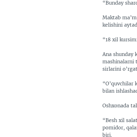
“Bunday sharo
Maktab ma’mur
kelishini aytad
“18 xil kursim
Ana shunday k
mashinalarni t
sirlarini o’rga
“O’quvchilar 
bilan ishlasha
Oshxonada tala
“Besh xil sala
pomidor, qala
biri.