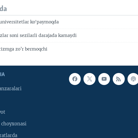
da
universitetlar ko'paymoqda
zlar soni sezilarli darajada kamaydi
rizmga zo’r bermoqchi
IA
nzaralari
yot
 choyxonasi
ratlarda