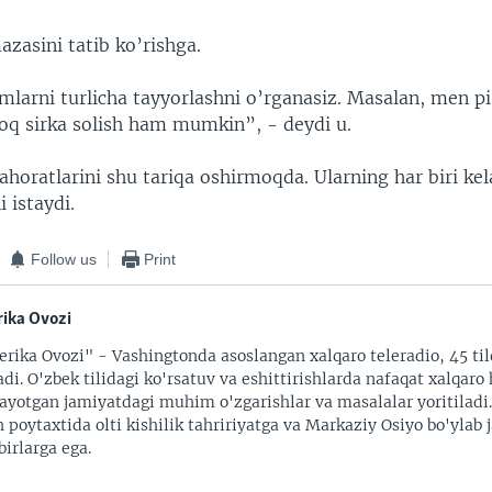
zasini tatib ko’rishga.
mlarni turlicha tayyorlashni o’rganasiz. Masalan, men p
oq sirka solish ham mumkin”, - deydi u.
horatlarini shu tariqa oshirmoqda. Ularning har biri kel
i istaydi.
Follow us
Print
ika Ovozi
rika Ovozi" - Vashingtonda asoslangan xalqaro teleradio, 45 til
adi. O'zbek tilidagi ko'rsatuv va eshittirishlarda nafaqat xalqaro 
ayotgan jamiyatdagi muhim o'zgarishlar va masalalar yoritiladi
 poytaxtida olti kishilik tahririyatga va Markaziy Osiyo bo'ylab
irlarga ega.