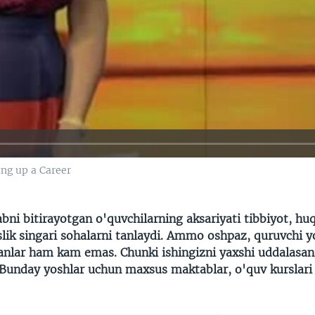
ing up a Career
ni bitirayotgan o'quvchilarning aksariyati tibbiyot, hu
lik singari sohalarni tanlaydi. Ammo oshpaz, quruvchi 
nlar ham kam emas. Chunki ishingizni yaxshi uddalasan
unday yoshlar uchun maxsus maktablar, o'quv kurslari 