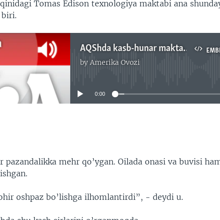
qinidagi Tomas Edison texnologiya maktabi ana shunda
biri.
AQShda kasb-hunar maktablari, Behzod Muhammadiy
EMB
by
Amerika Ovozi
No media source currently available
0:00
EMBED
pazandalikka mehr qo’ygan. Oilada onasi va buvisi h
ishgan.
hir oshpaz bo’lishga ilhomlantirdi”, - deydi u.