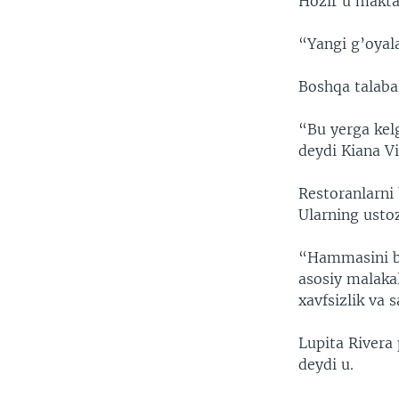
Hozir u makta
“Yangi g’oyal
Boshqa talaba
“Bu yerga kelg
deydi Kiana Vi
Restoranlarni
Ularning usto
“Hammasini bo
asosiy malaka
xavfsizlik va 
Lupita Rivera 
deydi u.