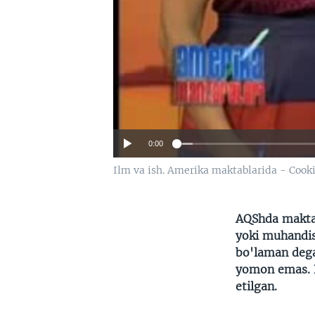
0:00
Ilm va ish. Amerika maktablarida - Cook
AQShda maktab
yoki muhandis
bo'laman dega
yomon emas. B
etilgan.