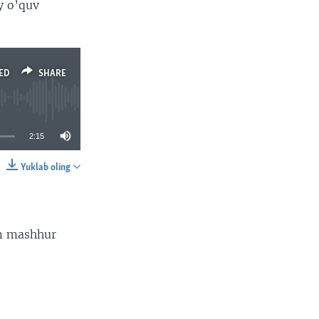
y o’quv
ED
SHARE
2:15
Yuklab oling
SHARE
am mashhur