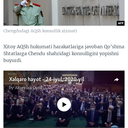
VIDEO
ODNOKLASSNIKI
XABARLAR SURATLARDA
TELEGRAM
TWITTER
Chengdudagi AQSh konsullik xizmati
SOUNDCLOUD
VOA
Xitoy AQSh hukumati harakatlariga javoban Qo’shma
Shtatlarga Chendu shahridagi konsulligini yopishni
buyurdi.
Xalqaro hayot – 24-iyul, 2020-yil
by
Amerika Ovozi
No media source currently available