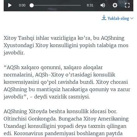
0:00
8:31
Yuklab oling
Xitoy Tashqi ishlar vazirligiga ko’ra, bu AQShning
Xyustondagi Xitoy konsulligini yopish talabiga mos
javobdir.
“AQSh xalqaro qonunni, xalqaro aloqalar
normalarini, AQSh-Xitoy o’rtasidagi konsullik
konvensiyasini qo’pol ravishda buzdi. Xitoy chorasi
AQShning bu mantiqsiz harakatiga qonuniy va zarur
javobdir”, - deydi vazirlik rasmiysi.
AQShning Xitoyda beshta konsullik idorasi bor.
Oltinchisi Gonkongda. Bungacha Xitoy Amerikaning
Uxandagi konsulligini yopadi deya taxmin qilingan
edi. Koronavirus pandemiyasi boshlangan paytda