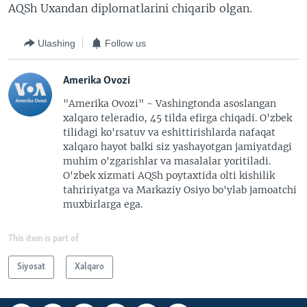
AQSh Uxandan diplomatlarini chiqarib olgan.
Ulashing
Follow us
Amerika Ovozi
"Amerika Ovozi" - Vashingtonda asoslangan
xalqaro teleradio, 45 tilda efirga chiqadi. O'zbek
tilidagi ko'rsatuv va eshittirishlarda nafaqat
xalqaro hayot balki siz yashayotgan jamiyatdagi
muhim o'zgarishlar va masalalar yoritiladi.
O'zbek xizmati AQSh poytaxtida olti kishilik
tahririyatga va Markaziy Osiyo bo'ylab jamoatchi
muxbirlarga ega.
This item is part of
Siyosat
Xalqaro