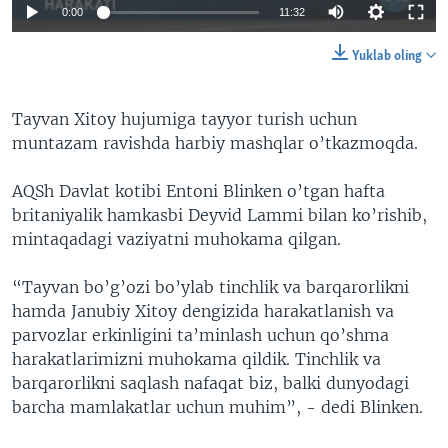
0:00
11:32
Yuklab oling
Tayvan Xitoy hujumiga tayyor turish uchun
muntazam ravishda harbiy mashqlar o’tkazmoqda.
AQSh Davlat kotibi Entoni Blinken o’tgan hafta
britaniyalik hamkasbi Deyvid Lammi bilan ko’rishib,
mintaqadagi vaziyatni muhokama qilgan.
“Tayvan bo’g’ozi bo’ylab tinchlik va barqarorlikni
hamda Janubiy Xitoy dengizida harakatlanish va
parvozlar erkinligini ta’minlash uchun qo’shma
harakatlarimizni muhokama qildik. Tinchlik va
barqarorlikni saqlash nafaqat biz, balki dunyodagi
barcha mamlakatlar uchun muhim”, - dedi Blinken.