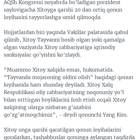
AQSh Kongressi noyabrda bo’ladigan prezident
saylovigacha Xitoyga qarshi 20 dan ortiq qonun
loyihasini tayyorlashga umid qilmoqda.
Hujjatlardan biri yaqinda Vakillar palatasida qabul
qilinib, Xitoy Tayvanni bosib olgan yoki qamalga
olgan vaziyatda Xitoy rahbariyatiga iqtisodiy
sanksiyalar qo’yishni ko’zlaydi.
“Muammo Xitoy xalqida emas, hukumatida.
“Tayvanda mojaroning oldini olish” haqidagi qonun
loyihasida ham shunday deyiladi. Xitoy Xalq
Respublikasi oliy rahbariyatining noqonuniy yo’l
bilan orttirgan boyliklarini fosh etish orqali Xitoy
xalqining ularga nisbatan g’azabini
qo’zg’atmoqchimiz”, - deydi qonunchi Yang Kim.
Xitoy unga qarshi qaratilgan qonun loyihalarini
qoralarkan, tashabbuslar qonunga aylangan taqdirda