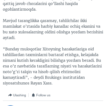
qattiq javob choralarini qo’llashi haqida
ogohlantirmoqda.
Mavjud taranglikka qaramay, tahlilchilar ikki
mamlakat o’rtasida harbiy kanallar ochiq ekanini va
bu xato xulosalarning oldini olishga yordam berishini
aytadi.
“Bunday muloqotlar Xitoyning harakatlariga oid
tahlillardan taxminlarni bartaraf etishga, kelajakda
nimani kutish kerakligini bilishga yordam beradi. Bu
esa o’z navbatida taraflarning niyati va harakatlarini
noto’g’ri talqin va hisob qilish ehtimolini
kamaytiradi”, - deydi Brukings institutidan
siyosatshunos Rayan Xass.
Ulashing
Follow us