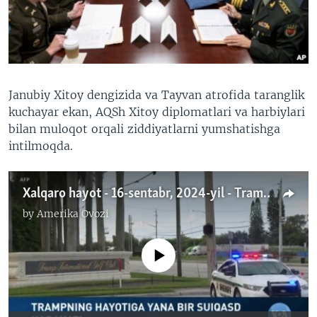
VIDEO
ODNOKLASSNIKI
XABARLAR SURATLARDA
TELEGRAM
TWITTER
SOUNDCLOUD
VOA
Janubiy Xitoy dengizida va Tayvan atrofida taranglik
kuchayar ekan, AQSh Xitoy diplomatlari va harbiylari
bilan muloqot orqali ziddiyatlarni yumshatishga
intilmoqda.
Xalqaro hayot - 16-sentabr, 2024-yil - Tramp hayotiga yana bir suiqasd harakati
by
Amerika Ovozi
No media source currently available