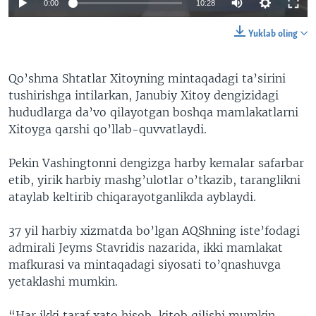
0:00
10:28
Yuklab oling
Qo’shma Shtatlar Xitoyning mintaqadagi ta’sirini
tushirishga intilarkan, Janubiy Xitoy dengizidagi
hududlarga da’vo qilayotgan boshqa mamlakatlarni
Xitoyga qarshi qo’llab-quvvatlaydi.
Pekin Vashingtonni dengizga harby kemalar safarbar
etib, yirik harbiy mashg’ulotlar o’tkazib, taranglikni
ataylab keltirib chiqarayotganlikda ayblaydi.
37 yil harbiy xizmatda bo’lgan AQShning iste’fodagi
admirali Jeyms Stavridis nazarida, ikki mamlakat
mafkurasi va mintaqadagi siyosati to’qnashuvga
yetaklashi mumkin.
“Har ikki taraf xato hisob-kitob qilishi mumkin.