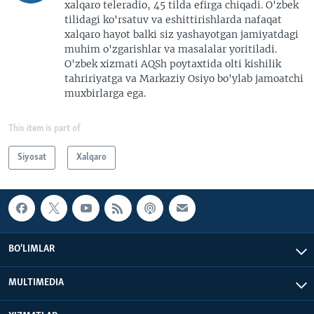
xalqaro teleradio, 45 tilda efirga chiqadi. O'zbek
tilidagi ko'rsatuv va eshittirishlarda nafaqat
xalqaro hayot balki siz yashayotgan jamiyatdagi
muhim o'zgarishlar va masalalar yoritiladi.
O'zbek xizmati AQSh poytaxtida olti kishilik
tahririyatga va Markaziy Osiyo bo'ylab jamoatchi
muxbirlarga ega.
This item is part of
Siyosat
Xalqaro
BO'LIMLAR
MULTIMEDIA