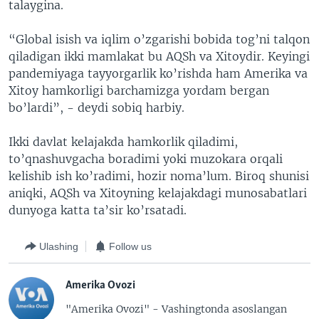
talaygina.
“Global isish va iqlim o’zgarishi bobida tog’ni talqon
qiladigan ikki mamlakat bu AQSh va Xitoydir. Keyingi
pandemiyaga tayyorgarlik ko’rishda ham Amerika va
Xitoy hamkorligi barchamizga yordam bergan
bo’lardi”, - deydi sobiq harbiy.
Ikki davlat kelajakda hamkorlik qiladimi,
to’qnashuvgacha boradimi yoki muzokara orqali
kelishib ish ko’radimi, hozir noma’lum. Biroq shunisi
aniqki, AQSh va Xitoyning kelajakdagi munosabatlari
dunyoga katta ta’sir ko’rsatadi.
Ulashing
Follow us
Amerika Ovozi
"Amerika Ovozi" - Vashingtonda asoslangan