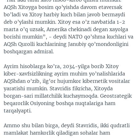
AQSh Xitoyga bosim qo’yishda davom etaversak
bo’ladi va Xitoy harbiy kuch bilan javob bermaydi
deb o’ylashi mumkin. Xitoy esa o’z navbatida 1-2
marta o’q uzsak, Amerika chekinadi degan xayolga
borishi mumkin”, - deydi NATO qo’shma kuchlari va
AQSh Qurolli kuchlarining Janubiy qo’mondonligini
boshqargan admiral.
Ayrim hisoblarga ko’ra, 2034-yilga borib Xitoy
kiber-xavfsizlikning ayrim muhim yo’nalishlarida
AQShdan o’zib, ilg’or hujumkor kibernetik vositalar
yaratishi mumkin. Stavridis fikricha, Xitoyda
borgan-sari millatchilik kuchaymoqda. Geostrategik
beqarorlik Osiyoning boshqa nuqtalariga ham
tarqalyapti.
Ammo shu bilan birga, deydi Stavridis, ikki qudratli
mamlakat hamkorlik qiladigan sohalar ham