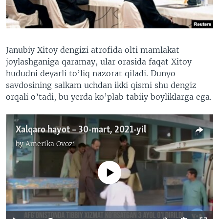
VIDEO
ODNOKLASSNIKI
XABARLAR SURATLARDA
TELEGRAM
TWITTER
Janubiy Xitoy dengizi atrofida olti mamlakat
joylashganiga qaramay, ular orasida faqat Xitoy
SOUNDCLOUD
VOA
hududni deyarli to’liq nazorat qiladi. Dunyo
savdosining salkam uchdan ikki qismi shu dengiz
orqali o’tadi, bu yerda ko’plab tabiiy boyliklarga ega.
Xalqaro hayot – 30-mart, 2021-yil
by
Amerika Ovozi
No media source currently available