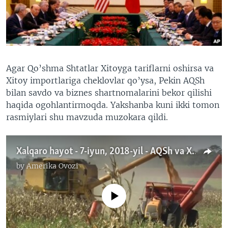
VIDEO
ODNOKLASSNIKI
XABARLAR SURATLARDA
TELEGRAM
TWITTER
SOUNDCLOUD
VOA
Agar Qo’shma Shtatlar Xitoyga tariflarni oshirsa va
Xitoy importlariga cheklovlar qo’ysa, Pekin AQSh
bilan savdo va biznes shartnomalarini bekor qilishi
haqida ogohlantirmoqda. Yakshanba kuni ikki tomon
rasmiylari shu mavzuda muzokara qildi.
Xalqaro hayot - 7-iyun, 2018-yil - AQSh va Xitoy savdo bobida kelishishga urinmoqda
by
Amerika Ovozi
No media source currently available