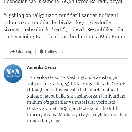
Boshqalar esa, aksincha, AQSh foyda ko’radi, deydi.
“Qishloq xo’jaligi uzoq muddatli sanoat bo’lgani
uchun uzoq muddatda, bizdan keyingi avlodlar bu
siyosat mahsulini ko’radi”, - deydi Respublikachilar
partiyasining Kentuki shtati bo’limi raisi Mak Braun.
Ulashing
Follow us
Amerika Ovozi
"Amerika Ovozi" - Vashingtonda asoslangan
xalqaro teleradio, 45 tilda efirga chiqadi. O'zbek
tilidagi ko'rsatuv va eshittirishlarda nafaqat
xalqaro hayot balki siz yashayotgan jamiyatdagi
muhim o'zgarishlar va masalalar yoritiladi.
O'zbek xizmati AQSh poytaxtida olti kishilik
tahririyatga va Markaziy Osiyo bo'ylab jamoatchi
muxbirlarga ega.