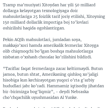
Tramp ma’muriyati Xitoydan har yili 50 milliard
dollarga kelayotgan texnologiyaga doir
mahsulotlariga 25 foizlik tarif joriy etilishi, Xitoyning
150 milliard dollarlik importiga boj to’lovlari
oshirilishi haqida ogohlantirgan.
Pekin AQSh mahsulotlari, jumladan soya,
makkajo’xori hamda amerikalik fermerlar Xitoyga
olib chiqmoqchi bo’lgan boshqa mahsulotlarga
nisbatan o’xshash choralar ko’rilishini bildirdi.
“Tariflar faqat fermerlarga zarar keltirmaydi. Butun
jamoa, butun shtat, Amerikaning qishloq xo’jaligi
hisobiga kun kechirayotgan yuqori o’rta g’arbiy
hududlari jabr ko’radi. Hammamiz iqtisodiy jihatdan
bir-birimizga bog’liqmiz”, - deydi Nebraska
cho’chqachilik uyushmasidan Al Yunke.