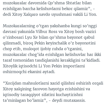
muzokaralar davomida Qo’shma Shtatlar bilan
erishilgan barcha kelishuvlarni bekor qilamiz”, -
dedi Xitoy Xalqaro savdo uyushmasi vakili Li Yon.
Muzokaralarning o’tgan yakshanba kungi so’nggi
davrasi yakunida Vilbur Ross va Xitoy bosh vaziri
o’rinbosari Lyu Xe bilan qo’shma bayonot qabul
qilinmadi, biroq Pekin keyinchalik o’z bayonotini
chop etib, muloqot ijobiy ruhda o’tganini,
muzokaralar chog’ida erishilgan kelishuvlar har ikki
taraf tomonidan tasdiqlanishi kerakligini ta’kidladi.
Xitoylik iqtisodchi Li Yon Pekin importlarni
oshirmoqchi ekanini aytadi.
“Xorijdan mahsulotlarni xarid qilishni oshirish orqali
Xitoy xalqining farovon hayotga erishishini va
iqtisodiy taraqqiyot sifatini kuchaytirishni
ta’minlagan bo’lamiz”, - deydi mutaxassis.