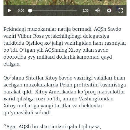
0:00
3:35
Pekindagi muzokaralar natija bermadi. AQSh Savdo
vaziri Vilbur Ross yetakchiligidagi delegatsiya
tarkibida Qishloq xo’jaligi vazirligidan ham rasmiylar
bo’ldi. O’tgan yili AQShning Xitoy bilan savdo
oborotida 375 milliard dollarlik kamomad qayd
etilgan.
Qo’shma Shtatlar Xitoy Savdo vazirligi vakillari bilan
kechgan muzokaralarda Pekin profitsitini tushirishga
harakat qildi. Xitoy Amerikadan ko’proq mahsulotlar
xarid qilishga rozi bo’ldi, ammo Vashingtondan
Xitoy mollariga yangi tariflar va cheklovlar
qo’ymaslikni so’radi.
“Agar AQSh bu shartimizni qabul qilmasa,