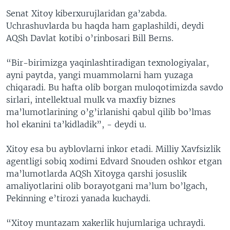
Senat Xitoy kiberxurujlaridan ga’zabda.
Uchrashuvlarda bu haqda ham gaplashildi, deydi
AQSh Davlat kotibi o’rinbosari Bill Berns.
“Bir-birimizga yaqinlashtiradigan texnologiyalar,
ayni paytda, yangi muammolarni ham yuzaga
chiqaradi. Bu hafta olib borgan muloqotimizda savdo
sirlari, intellektual mulk va maxfiy biznes
ma’lumotlarining o’g’irlanishi qabul qilib bo’lmas
hol ekanini ta’kidladik”, - deydi u.
Xitoy esa bu ayblovlarni inkor etadi. Milliy Xavfsizlik
agentligi sobiq xodimi Edvard Snouden oshkor etgan
ma’lumotlarda AQSh Xitoyga qarshi josuslik
amaliyotlarini olib borayotgani ma’lum bo’lgach,
Pekinning e’tirozi yanada kuchaydi.
“Xitoy muntazam xakerlik hujumlariga uchraydi.