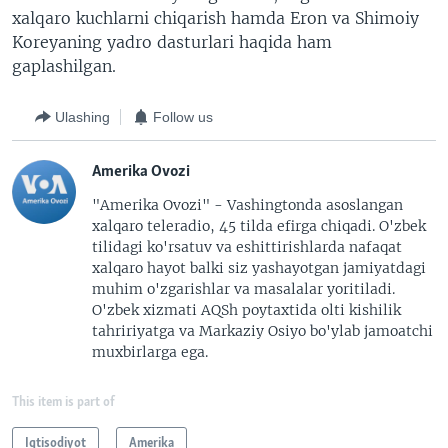
xalqaro kuchlarni chiqarish hamda Eron va Shimoiy
Koreyaning yadro dasturlari haqida ham
gaplashilgan.
Ulashing
Follow us
Amerika Ovozi
"Amerika Ovozi" - Vashingtonda asoslangan
xalqaro teleradio, 45 tilda efirga chiqadi. O'zbek
tilidagi ko'rsatuv va eshittirishlarda nafaqat
xalqaro hayot balki siz yashayotgan jamiyatdagi
muhim o'zgarishlar va masalalar yoritiladi.
O'zbek xizmati AQSh poytaxtida olti kishilik
tahririyatga va Markaziy Osiyo bo'ylab jamoatchi
muxbirlarga ega.
This item is part of
Iqtisodiyot
Amerika