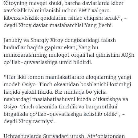
Xitoyning mavqei shuki, barcha davlatlarda kiber
xavfsizlik ta’minlanishi uchun BMT xalqaro
kiberxavfsizlik qoidalarini ishlab chiqishi kerak”, -
deydi Xitoy davlat maslahatchisi Yang Jiechi.
Janubiy va Sharqiy Xitoy dengizlaridagi talash
hududlar haqida gapirar ekan, Yang bu
munozaralarining muloqot orqali hal qilinishini AQSh
qo’llab-quvvatlashiga umid bildirdi.
“Har ikki tomon mamlakatlararo aloqalarning yangi
modeli Osiyo-Tinch okeanidan boshlanishi lozimligi
haqida yakdil fikrda. Biz mintaqa bo’yicha
navbatdagi maslahatlashuvni kuzda o’tkazishga va
Osiyo-Tinch okeanida tinchlik va barqarorlikni
birgalikda qo’llab-quvvatlashga kelishib oldik”, -
deydi Xitoy rasmiysi.
Uchrashuvlarda Suriyadagi urush, Afg’onistondan