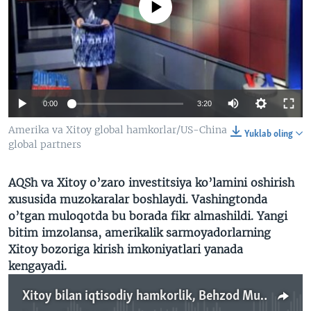
No media source currently available
VIDEO
ODNOKLASSNIKI
XABARLAR SURATLARDA
TELEGRAM
TWITTER
SOUNDCLOUD
VOA
0:00
3:20
Amerika va Xitoy global hamkorlar/US-China
Yuklab oling
global partners
AQSh va Xitoy o’zaro investitsiya ko’lamini oshirish
xususida muzokaralar boshlaydi. Vashingtonda
o’tgan muloqotda bu borada fikr almashildi. Yangi
bitim imzolansa, amerikalik sarmoyadorlarning
Xitoy bozoriga kirish imkoniyatlari yanada
kengayadi.
Xitoy bilan iqtisodiy hamkorlik, Behzod Muhammadiy