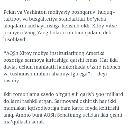
Pekin va Vashinton moliyaviy boshqaruv, huquq-
tartibot va buxgalteriya standartlari bo’yicha
aloqalarni kuchaytirishga kelishib oldi. Xitoy Vitse-
primyeri Vang Yang bularni muhim qadam, deb
hisoblaydi.
“AQSh Xitoy moliya institutlarining Amerika
bozoriga sarmoya kiritishiga qarshi emas. Har ikki
davlat uchun manfaatli hamkorlikda o’zaro ishonch
va tushunish muhim ahamiyatga ega”, - deyi
rasmiy.
Ikki tomonlama savdo o’tgan yili qariyb 500 milliard
dollarni tashkil etgan. Sarmoyani oshirish har ikki
mamlakat iqtisodiyotiga ham katta foyda keltirishi
aniq. Ammo buni AQSh Senatining uchdan ikki qismi
ma’qullashi kerak.