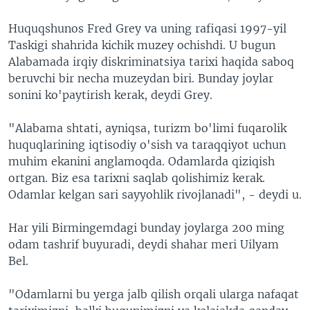
Huquqshunos Fred Grey va uning rafiqasi 1997-yil
Taskigi shahrida kichik muzey ochishdi. U bugun
Alabamada irqiy diskriminatsiya tarixi haqida saboq
beruvchi bir necha muzeydan biri. Bunday joylar
sonini ko'paytirish kerak, deydi Grey.
"Alabama shtati, ayniqsa, turizm bo'limi fuqarolik
huquqlarining iqtisodiy o'sish va taraqqiyot uchun
muhim ekanini anglamoqda. Odamlarda qiziqish
ortgan. Biz esa tarixni saqlab qolishimiz kerak.
Odamlar kelgan sari sayyohlik rivojlanadi", - deydi u.
Har yili Birmingemdagi bunday joylarga 200 ming
odam tashrif buyuradi, deydi shahar meri Uilyam
Bel.
"Odamlarni bu yerga jalb qilish orqali ularga nafaqat