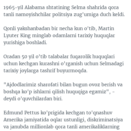
1965-yil Alabama shtatining Selma shahrida qora
tanli namoyishchilar politsiya zug'umiga duch keldi.
Qonli yakshanbadan bir necha kun o'tib, Martin
Lyuter King minglab odamlarni tarixiy huquqlar
yurishiga boshladi.
Oradan 50 yil o'tib talabalar fuqarolik huquqlari
uchun kechgan kurashni o'rganish uchun Selmadagi
tarixiy joylarga tashrif buyurmoqda.
"Ajdodlarimiz sharofati bilan bugun ovoz berish va
boshqa ko'p ishlarni qilish huquqiga egamiz", -
deydi o'quvchilardan biri.
Edmund Pettus ko'prigida kechgan to'qnashuv
Amerika jamiyatida oqlar ustunligi, diskriminatsiya
va janubda millionlab qora tanli amerikaliklarning