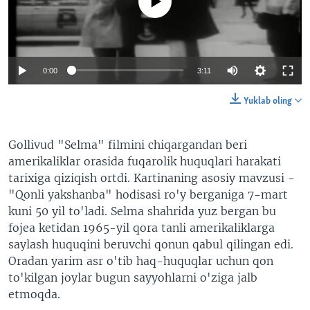
No media source currently available
VIDEO
ODNOKLASSNIKI
XABARLAR SURATLARDA
TELEGRAM
TWITTER
0:00
3:11
SOUNDCLOUD
VOA
Yuklab oling
Gollivud "Selma" filmini chiqargandan beri
amerikaliklar orasida fuqarolik huquqlari harakati
tarixiga qiziqish ortdi. Kartinaning asosiy mavzusi -
"Qonli yakshanba" hodisasi ro'y berganiga 7-mart
kuni 50 yil to'ladi. Selma shahrida yuz bergan bu
fojea ketidan 1965-yil qora tanli amerikaliklarga
saylash huquqini beruvchi qonun qabul qilingan edi.
Oradan yarim asr o'tib haq-huquqlar uchun qon
to'kilgan joylar bugun sayyohlarni o'ziga jalb
etmoqda.