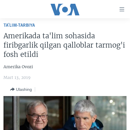
Bosh
sahifaga
boring
Boshiga
TA’LIM-TARBIYA
qayting
BOSH SAHIFA
Amerikada ta'lim sohasida
Qidiruvga
AMERIKA
firibgarlik qilgan qalloblar tarmog'i
o'ting
MARKAZIY OSIYO
fosh etildi
XALQARO
Amerika Ovozi
VATANDOSHLAR
Mart 13, 2019
MULTIMEDIA
Ulashing
IJTIMOIY TARMOQLAR
AMERIKA MANZARALARI
INGLIZ TILI DARSLARI
XALQARO HAYOT
FACEBOOK
EDITORIAL
VASHINGTON CHOYXONASI
YOUTUBE
MOBIL-SALOM!
INSTAGRAM
Learning English