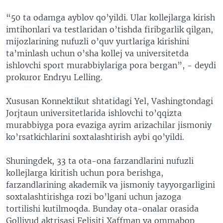
“50 ta odamga ayblov qo’yildi. Ular kollejlarga kirish
imtihonlari va testlaridan o’tishda firibgarlik qilgan,
mijozlarining nufuzli o’quv yurtlariga kirishini
ta’minlash uchun o’sha kollej va universitetda
ishlovchi sport murabbiylariga pora bergan”, - deydi
prokuror Endryu Lelling.
Xususan Konnektikut shtatidagi Yel, Vashingtondagi
Jorjtaun universitetlarida ishlovchi to’qqizta
murabbiyga pora evaziga ayrim arizachilar jismoniy
ko’rsatkichlarini soxtalashtirish aybi qo’yildi.
Shuningdek, 33 ta ota-ona farzandlarini nufuzli
kollejlarga kiritish uchun pora berishga,
farzandlarining akademik va jismoniy tayyorgarligini
soxtalashtirishga rozi bo’lgani uchun jazoga
tortilishi kutilmoqda. Bunday ota-onalar orasida
Gollivud aktrisasi Felisiti Xaffman va ommabop