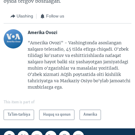
oyida tergov boshlagan.
Ulashing
Follow us
Amerika Ovozi
"Amerika Ovozi" - Vashingtonda asoslangan
xalqaro teleradio, 45 tilda efirga chiqadi. O'zbek
tilidagi ko'rsatuv va eshittirishlarda nafaqat
xalqaro hayot balki siz yashayotgan jamiyatdagi
muhim o'zgarishlar va masalalar yoritiladi.
O'zbek xizmati AQSh poytaxtida olti kishilik
tahririyatga va Markaziy Osiyo bo'ylab jamoatchi
muxbirlarga ega.
This item is part of
Ta’lim-tarbiya
Huquq va qonun
Amerika