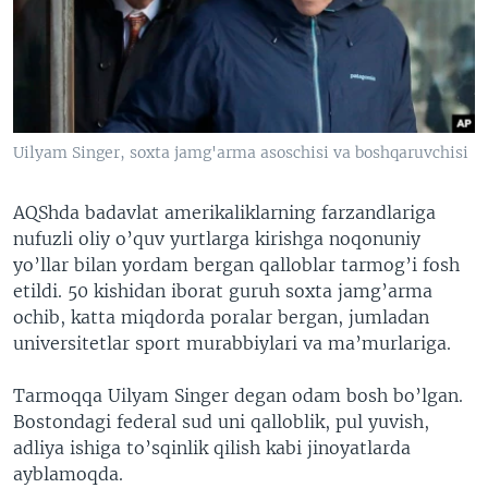
VIDEO
ODNOKLASSNIKI
XABARLAR SURATLARDA
TELEGRAM
TWITTER
SOUNDCLOUD
VOA
Uilyam Singer, soxta jamg'arma asoschisi va boshqaruvchisi
AQShda badavlat amerikaliklarning farzandlariga
nufuzli oliy o’quv yurtlarga kirishga noqonuniy
yo’llar bilan yordam bergan qalloblar tarmog’i fosh
etildi. 50 kishidan iborat guruh soxta jamg’arma
ochib, katta miqdorda poralar bergan, jumladan
universitetlar sport murabbiylari va ma’murlariga.
Tarmoqqa Uilyam Singer degan odam bosh bo’lgan.
Bostondagi federal sud uni qalloblik, pul yuvish,
adliya ishiga to’sqinlik qilish kabi jinoyatlarda
ayblamoqda.