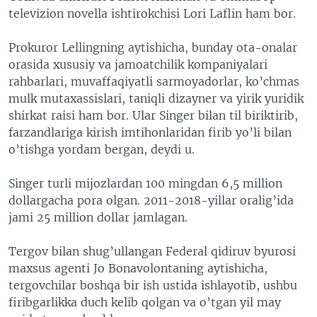
televizion novella ishtirokchisi Lori Laflin ham bor.
Prokuror Lellingning aytishicha, bunday ota-onalar
orasida xususiy va jamoatchilik kompaniyalari
rahbarlari, muvaffaqiyatli sarmoyadorlar, ko’chmas
mulk mutaxassislari, taniqli dizayner va yirik yuridik
shirkat raisi ham bor. Ular Singer bilan til biriktirib,
farzandlariga kirish imtihonlaridan firib yo’li bilan
o’tishga yordam bergan, deydi u.
Singer turli mijozlardan 100 mingdan 6,5 million
dollargacha pora olgan. 2011-2018-yillar oralig’ida
jami 25 million dollar jamlagan.
Tergov bilan shug’ullangan Federal qidiruv byurosi
maxsus agenti Jo Bonavolontaning aytishicha,
tergovchilar boshqa bir ish ustida ishlayotib, ushbu
firibgarlikka duch kelib qolgan va o’tgan yil may