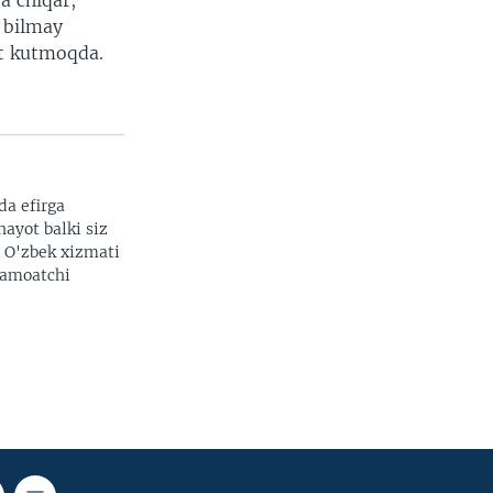
a chiqar,
i bilmay
t kutmoqda.
da efirga
hayot balki siz
. O'zbek xizmati
 jamoatchi