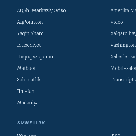
AQSh-Markaziy Osiyo
Amerika Ma
Afg'oniston
Video
Yaqin Sharq
Xalqaro ha
Iqtisodiyot
Vashington
Huquq va qonun
Xabarlar su
Matbuot
Mobil-salo
Salomatlik
Transcripts
Ilm-fan
Madaniyat
XIZMATLAR