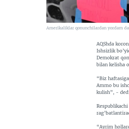
Amerikaliklar qonunchilardan yordam das
AQShda koronav
Ishsizlik bo’y
Demokrat qonu
bilan kelisha 
“Biz haftasig
Ammo bu ishch
kulish”, - dedi
Respublikachi 
rag’batlantira
“Ayrim hollar