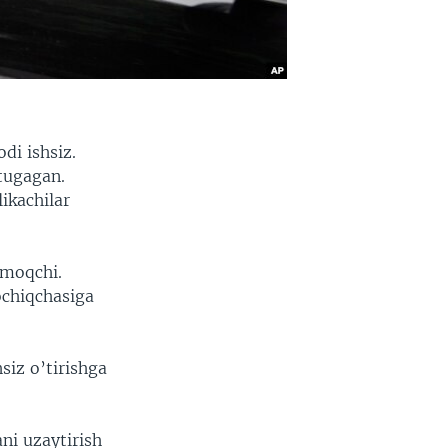
di ishsiz.
 tugagan.
ikachilar
rmoqchi.
ochiqchasiga
siz o’tirishga
ni uzaytirish