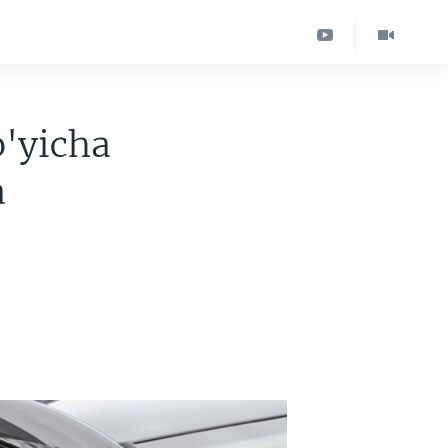
o'yicha
a