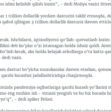
 ishni kelishib qilish lozim”, - dedi Moliya vaziri Stiv
ar 1 trillion dollarlik yordam dasturini taklif etmoqda, 
a qabul qilingan 3 trillion dollarlik dasturni davom ettiri
ak. Ishchilarni, iqtisodiyotni qo’llab-quvvatlash lozim 
likni deb ko’plar o’zi istamagan holda ishsiz qoldi. Am
 bo’lish kerak, aks holda kelajak avlodlarga o’ta katta qa
 dedi vazir.
dam dasturi bo’yicha muzokaralar davom etarkan, qonunc
 qarshi kurashni jadallashtirishga chaqirmoqda.
mizda pandemiya oqibatlariga qarshi kurash yo’llarin
mo eng muhim ish - virusni yengish va bu biz borada ha
yo’q”, - dedi spiker Pelosi.