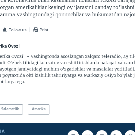
da koronavirus bilan kasallanish holatlari rekord darajag
otgan amerikaliklar keyingi oy ijarasini qanday to’lashn
 hamma Vashingtondagi qonunchilar va hukumatdan najo
Follow us
Print
ika Ovozi
rika Ovozi" - Vashingtonda asoslangan xalqaro teleradio, 45 til
adi. O'zbek tilidagi ko'rsatuv va eshittirishlarda nafaqat xalqaro 
ayotgan jamiyatdagi muhim o'zgarishlar va masalalar yoritiladi
 poytaxtida olti kishilik tahririyatga va Markaziy Osiyo bo'ylab
irlarga ega.
Salomatlik
Amerika
IA