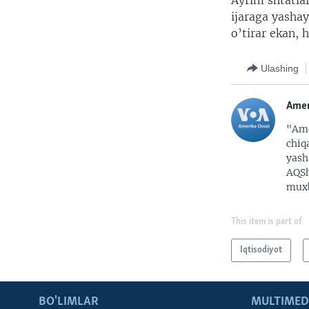
Ayrim shtatlar
ijaraga yashay
o’tirar ekan,
Ulashing
Amer
"Ame
chiq
yash
AQSh
muxb
This item is part of
Iqtisodiyot
BO'LIMLAR
MULTIMED