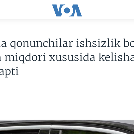
 qonunchilar ishsizlik b
 miqdori xususida kelish
apti