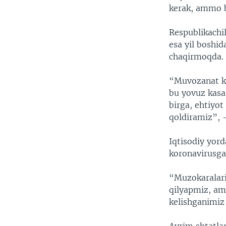
kerak, ammo bu
Respublikachil
esa yil boshid
chaqirmoqda.
“Muvozanat ker
bu yovuz kasal
birga, ehtiyot
qoldiramiz”, -
Iqtisodiy yor
koronavirusga
“Muzokaralari
qilyapmiz, am
kelishganimiz 