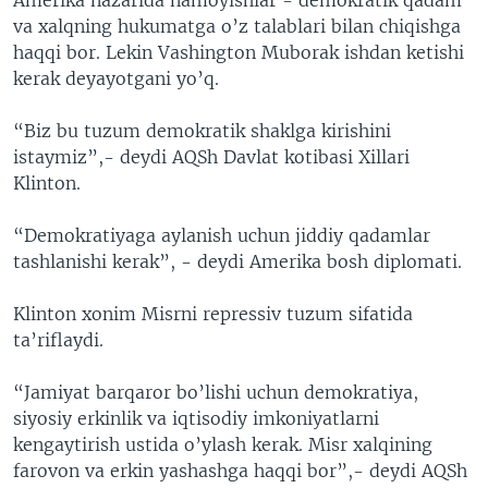
va xalqning hukumatga o’z talablari bilan chiqishga
haqqi bor. Lekin Vashington Muborak ishdan ketishi
kerak deyayotgani yo’q.
“Biz bu tuzum demokratik shaklga kirishini
istaymiz”,- deydi AQSh Davlat kotibasi Xillari
Klinton.
“Demokratiyaga aylanish uchun jiddiy qadamlar
tashlanishi kerak”, - deydi Amerika bosh diplomati.
Klinton xonim Misrni repressiv tuzum sifatida
ta’riflaydi.
“Jamiyat barqaror bo’lishi uchun demokratiya,
siyosiy erkinlik va iqtisodiy imkoniyatlarni
kengaytirish ustida o’ylash kerak. Misr xalqining
farovon va erkin yashashga haqqi bor”,- deydi AQSh