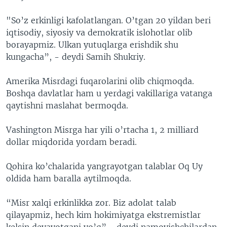
"So’z erkinligi kafolatlangan. O’tgan 20 yildan beri
iqtisodiy, siyosiy va demokratik islohotlar olib
borayapmiz. Ulkan yutuqlarga erishdik shu
kungacha”, - deydi Samih Shukriy.
Amerika Misrdagi fuqarolarini olib chiqmoqda.
Boshqa davlatlar ham u yerdagi vakillariga vatanga
qaytishni maslahat bermoqda.
Vashington Misrga har yili o’rtacha 1, 2 milliard
dollar miqdorida yordam beradi.
Qohira ko’chalarida yangrayotgan talablar Oq Uy
oldida ham baralla aytilmoqda.
“Misr xalqi erkinlikka zor. Biz adolat talab
qilayapmiz, hech kim hokimiyatga ekstremistlar
kelsin deyayotgani yo’q”,- deydi namoyishchilardan