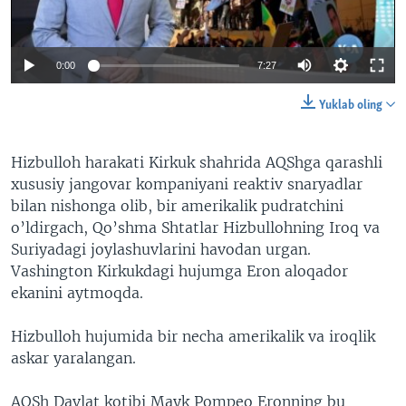
0:00
7:27
Yuklab oling
Hizbulloh harakati Kirkuk shahrida AQShga qarashli
xususiy jangovar kompaniyani reaktiv snaryadlar
bilan nishonga olib, bir amerikalik pudratchini
o’ldirgach, Qo’shma Shtatlar Hizbullohning Iroq va
Suriyadagi joylashuvlarini havodan urgan.
Vashington Kirkukdagi hujumga Eron aloqador
ekanini aytmoqda.
Hizbulloh hujumida bir necha amerikalik va iroqlik
askar yaralangan.
AQSh Davlat kotibi Mayk Pompeo Eronning bu