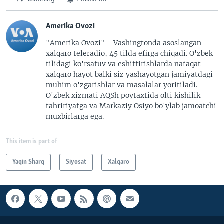
Amerika Ovozi
"Amerika Ovozi" - Vashingtonda asoslangan
xalqaro teleradio, 45 tilda efirga chiqadi. O'zbek
tilidagi ko'rsatuv va eshittirishlarda nafaqat
xalqaro hayot balki siz yashayotgan jamiyatdagi
muhim o'zgarishlar va masalalar yoritiladi.
O'zbek xizmati AQSh poytaxtida olti kishilik
tahririyatga va Markaziy Osiyo bo'ylab jamoatchi
muxbirlarga ega.
This item is part of
Yaqin Sharq
Siyosat
Xalqaro