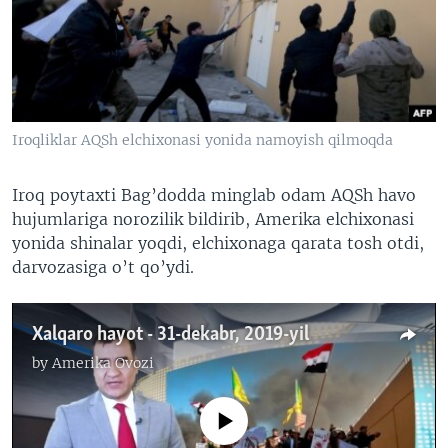
VIDEO
ODNOKLASSNIKI
XABARLAR SURATLARDA
TELEGRAM
TWITTER
SOUNDCLOUD
VOA
Iroqliklar AQSh elchixonasi yonida namoyish qilmoqda
Iroq poytaxti Bag’dodda minglab odam AQSh havo
hujumlariga norozilik bildirib, Amerika elchixonasi
yonida shinalar yoqdi, elchixonaga qarata tosh otdi,
darvozasiga o’t qo’ydi.
Xalqaro hayot - 31-dekabr, 2019-yil
by
Amerika Ovozi
No media source currently available