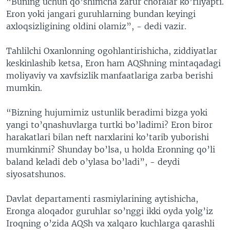
“Buning uchun qo’shimcha zarur choralar ko’rilyapti.
Eron yoki jangari guruhlarning bundan keyingi
axloqsizligining oldini olamiz”, - dedi vazir.
Tahlilchi Oxanlonning ogohlantirishicha, ziddiyatlar
keskinlashib ketsa, Eron ham AQShning mintaqadagi
moliyaviy va xavfsizlik manfaatlariga zarba berishi
mumkin.
“Bizning hujumimiz ustunlik beradimi bizga yoki
yangi to’qnashuvlarga turtki bo’ladimi? Eron biror
harakatlari bilan neft narxlarini ko’tarib yuborishi
mumkinmi? Shunday bo’lsa, u holda Eronning qo’li
baland keladi deb o’ylasa bo’ladi”, - deydi
siyosatshunos.
Davlat departamenti rasmiylarining aytishicha,
Eronga aloqador guruhlar so’nggi ikki oyda yolg’iz
Iroqning o’zida AQSh va xalqaro kuchlarga qarashli