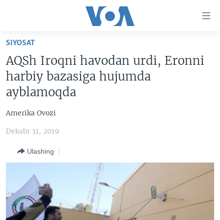
Bosh
sahifaga
boring
Boshiga
SIYOSAT
qayting
BOSH SAHIFA
AQSh Iroqni havodan urdi, Eronni
Qidiruvga
AMERIKA
harbiy bazasiga hujumda
o'ting
MARKAZIY OSIYO
ayblamoqda
XALQARO
Amerika Ovozi
VATANDOSHLAR
Dekabr 31, 2019
MULTIMEDIA
Ulashing
IJTIMOIY TARMOQLAR
AMERIKA MANZARALARI
INGLIZ TILI DARSLARI
XALQARO HAYOT
FACEBOOK
EDITORIAL
VASHINGTON CHOYXONASI
YOUTUBE
MOBIL-SALOM!
INSTAGRAM
Learning English