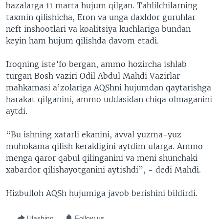
bazalarga 11 marta hujum qilgan. Tahlilchilarning
taxmin qilishicha, Eron va unga daxldor guruhlar
neft inshootlari va koalitsiya kuchlariga bundan
keyin ham hujum qilishda davom etadi.
Iroqning iste’fo bergan, ammo hozircha ishlab
turgan Bosh vaziri Odil Abdul Mahdi Vazirlar
mahkamasi a’zolariga AQShni hujumdan qaytarishga
harakat qilganini, ammo uddasidan chiqa olmaganini
aytdi.
“Bu ishning xatarli ekanini, avval yuzma-yuz
muhokama qilish kerakligini aytdim ularga. Ammo
menga qaror qabul qilinganini va meni shunchaki
xabardor qilishayotganini aytishdi”, - dedi Mahdi.
Hizbulloh AQSh hujumiga javob berishini bildirdi.
Ulashing
Follow us