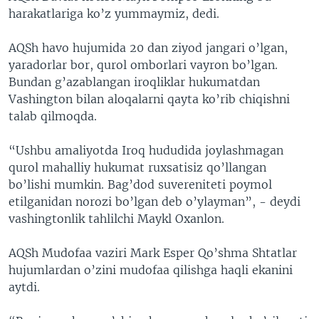
harakatlariga ko’z yummaymiz, dedi.
AQSh havo hujumida 20 dan ziyod jangari o’lgan,
yaradorlar bor, qurol omborlari vayron bo’lgan.
Bundan g’azablangan iroqliklar hukumatdan
Vashington bilan aloqalarni qayta ko’rib chiqishni
talab qilmoqda.
“Ushbu amaliyotda Iroq hududida joylashmagan
qurol mahalliy hukumat ruxsatisiz qo’llangan
bo’lishi mumkin. Bag’dod suvereniteti poymol
etilganidan norozi bo’lgan deb o’ylayman”, - deydi
vashingtonlik tahlilchi Maykl Oxanlon.
AQSh Mudofaa vaziri Mark Esper Qo’shma Shtatlar
hujumlardan o’zini mudofaa qilishga haqli ekanini
aytdi.