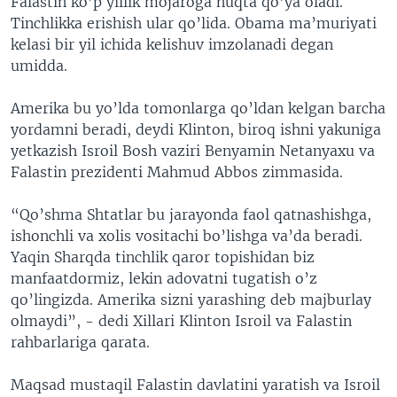
Falastin ko’p yillik mojaroga nuqta qo’ya oladi.
VIDEO
ODNOKLASSNIKI
Tinchlikka erishish ular qo’lida. Obama ma’muriyati
kelasi bir yil ichida kelishuv imzolanadi degan
XABARLAR SURATLARDA
TELEGRAM
umidda.
TWITTER
Amerika bu yo’lda tomonlarga qo’ldan kelgan barcha
SOUNDCLOUD
VOA
yordamni beradi, deydi Klinton, biroq ishni yakuniga
yetkazish Isroil Bosh vaziri Benyamin Netanyaxu va
Falastin prezidenti Mahmud Abbos zimmasida.
“Qo’shma Shtatlar bu jarayonda faol qatnashishga,
ishonchli va xolis vositachi bo’lishga va’da beradi.
Yaqin Sharqda tinchlik qaror topishidan biz
manfaatdormiz, lekin adovatni tugatish o’z
qo’lingizda. Amerika sizni yarashing deb majburlay
olmaydi”, - dedi Xillari Klinton Isroil va Falastin
rahbarlariga qarata.
Maqsad mustaqil Falastin davlatini yaratish va Isroil