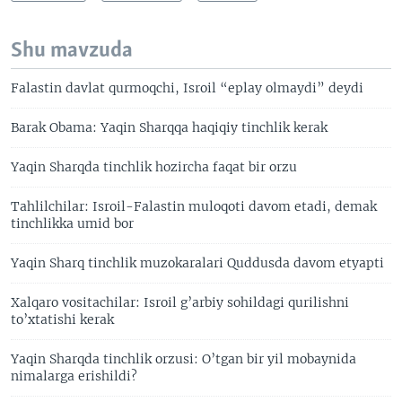
Shu mavzuda
Falastin davlat qurmoqchi, Isroil “eplay olmaydi” deydi
Barak Obama: Yaqin Sharqqa haqiqiy tinchlik kerak
Yaqin Sharqda tinchlik hozircha faqat bir orzu
Tahlilchilar: Isroil-Falastin muloqoti davom etadi, demak
tinchlikka umid bor
Yaqin Sharq tinchlik muzokaralari Quddusda davom etyapti
Xalqaro vositachilar: Isroil g’arbiy sohildagi qurilishni
to’xtatishi kerak
Yaqin Sharqda tinchlik orzusi: O’tgan bir yil mobaynida
nimalarga erishildi?