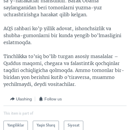
sa’y-harakatlar mahsulidir. Barak Obama
saylanganidan beri tomonlarni yuzma-yuz
uchrashtirishga harakat qilib kelgan.
AQS rahbari ko’p yillik adovat, ishonchsizlik va
shubha-gumonlarni bir kunda yengib bo’lmasligini
eslatmoqda.
Tinchlikka to’siq bo’lib turgan asosiy masalalar –
Quddus maqomi, chegara va falastintik qochqinlar
taqdiri ochiqligicha qolmoqda. Ammo tomonlar bir-
biridan yon berishni kutib o’tiraversa, muammo
yechilmaydi, deydi vositachilar.
Ulashing
Follow us
This item is part of
Yangiliklar
Yaqin Sharq
Siyosat