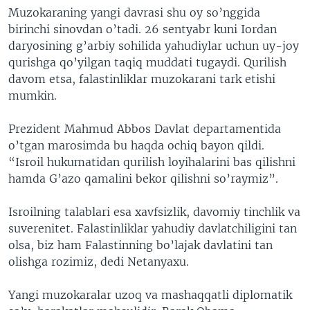
Muzokaraning yangi davrasi shu oy so’nggida
birinchi sinovdan o’tadi. 26 sentyabr kuni Iordan
daryosining g’arbiy sohilida yahudiylar uchun uy-joy
qurishga qo’yilgan taqiq muddati tugaydi. Qurilish
davom etsa, falastinliklar muzokarani tark etishi
mumkin.
Prezident Mahmud Abbos Davlat departamentida
o’tgan marosimda bu haqda ochiq bayon qildi.
“Isroil hukumatidan qurilish loyihalarini bas qilishni
hamda G’azo qamalini bekor qilishni so’raymiz”.
Isroilning talablari esa xavfsizlik, davomiy tinchlik va
suverenitet. Falastinliklar yahudiy davlatchiligini tan
olsa, biz ham Falastinning bo’lajak davlatini tan
olishga rozimiz, dedi Netanyaxu.
Yangi muzokaralar uzoq va mashaqqatli diplomatik