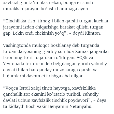
xavfsizligini ta’minlash ekan, bunga erishish
murakkab jarayon bo’lishi hammaga ayon.
“Tinchlikka tish-tirnog’i bilan qarshi turgan kuchlar
jarayonni izdan chiqarishga harakat qilishi turgan
gap. Lekin endi chekinish yo’q”, - deydi Klinton.
Vashingtonda muloqot boshlanay deb turganda,
Iordan daryosining g’arbiy sohilida Xamas jangarilari
Isroilning to’rt fuqarosini o’ldirgan. AQSh va
Yevropada terrorchi deb belgilangan guruh yahudiy
davlati bilan har qanday muzokaraga qarshi va
hujumlarni davom ettirishga ahd qilgan.
“Voqea Isroil xalqi tinch hayotga, xavfsizlikka
qanchalik zor ekanini ko’rsatib turibdi. Yahudiy
davlati uchun xavfsizlik tinchlik poydevori”, - deya
ta’kidlaydi Bosh vazir Benyamin Netanyahu.