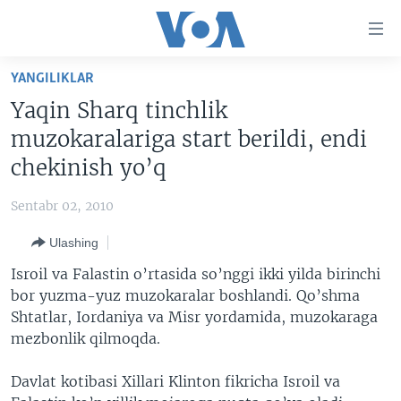
Bosh
sahifaga
boring
Boshiga
YANGILIKLAR
qayting
BOSH SAHIFA
Yaqin Sharq tinchlik
Qidiruvga
AMERIKA
muzokaralariga start berildi, endi
o'ting
MARKAZIY OSIYO
chekinish yo’q
XALQARO
Sentabr 02, 2010
VATANDOSHLAR
Ulashing
MULTIMEDIA
Isroil va Falastin o’rtasida so’nggi ikki yilda birinchi
IJTIMOIY TARMOQLAR
AMERIKA MANZARALARI
bor yuzma-yuz muzokaralar boshlandi. Qo’shma
Shtatlar, Iordaniya va Misr yordamida, muzokaraga
INGLIZ TILI DARSLARI
XALQARO HAYOT
FACEBOOK
mezbonlik qilmoqda.
EDITORIAL
VASHINGTON CHOYXONASI
YOUTUBE
Davlat kotibasi Xillari Klinton fikricha Isroil va
MOBIL-SALOM!
INSTAGRAM
Learning English