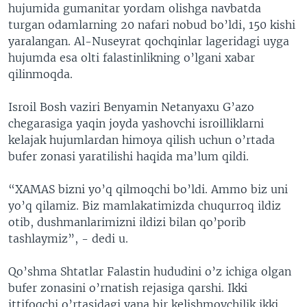
hujumida gumanitar yordam olishga navbatda
turgan odamlarning 20 nafari nobud bo’ldi, 150 kishi
yaralangan. Al-Nuseyrat qochqinlar lageridagi uyga
hujumda esa olti falastinlikning o’lgani xabar
qilinmoqda.
Isroil Bosh vaziri Benyamin Netanyaxu G’azo
chegarasiga yaqin joyda yashovchi isroilliklarni
kelajak hujumlardan himoya qilish uchun o’rtada
bufer zonasi yaratilishi haqida ma’lum qildi.
“XAMAS bizni yo’q qilmoqchi bo’ldi. Ammo biz uni
yo’q qilamiz. Biz mamlakatimizda chuqurroq ildiz
otib, dushmanlarimizni ildizi bilan qo’porib
tashlaymiz”, - dedi u.
Qo’shma Shtatlar Falastin hududini o’z ichiga olgan
bufer zonasini o’rnatish rejasiga qarshi. Ikki
ittifoqchi o’rtasidagi yana bir kelishmovchilik ikki