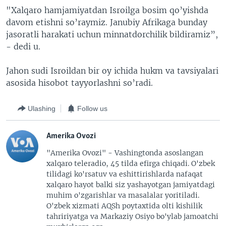
"Xalqaro hamjamiyatdan Isroilga bosim qo’yishda
davom etishni so’raymiz. Janubiy Afrikaga bunday
jasoratli harakati uchun minnatdorchilik bildiramiz”,
- dedi u.
Jahon sudi Isroildan bir oy ichida hukm va tavsiyalari
asosida hisobot tayyorlashni so’radi.
Ulashing
Follow us
Amerika Ovozi
"Amerika Ovozi" - Vashingtonda asoslangan
xalqaro teleradio, 45 tilda efirga chiqadi. O'zbek
tilidagi ko'rsatuv va eshittirishlarda nafaqat
xalqaro hayot balki siz yashayotgan jamiyatdagi
muhim o'zgarishlar va masalalar yoritiladi.
O'zbek xizmati AQSh poytaxtida olti kishilik
tahririyatga va Markaziy Osiyo bo'ylab jamoatchi