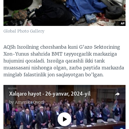
VIDEO
ODNOKLASSNIKI
XABARLAR SURATLARDA
TELEGRAM
TWITTER
Global Photo Gallery
SOUNDCLOUD
VOA
AQSh Isroilning chorshanba kuni G’azo Sektorining
Xon-Yunus shahrida BMT tayyorgarlik markaziga
hujumini qoraladi. Isroilga qarashli ikki tank
muassasani nishonga olgan, zarba paytida markazda
minglab falastinlik jon saqlayotgan bo’lgan.
Xalqaro hayot - 26-yanvar, 2024-yil
by
Amerika Ovozi
No media source currently available