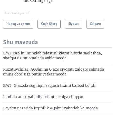
muxbirlarga ega.
This item is part of
Huquq va qonun
Yaqin Sharq
Siyosat
Xalqaro
Shu mavzuda
BMT Isroilni minglab falastinliklarni hibsda saqlashda,
shafqatsiz muomalada ayblamoqda
Kuzatuvchilar: AQShning G'azo siyosati xalqaro sahnada
uning obro’siga putur yetkazmoqda
BMT: G'azoda sog'liqni saqlash tizimi barbod bo'ldi
Isroilda arab-yahudiy ixtilofi uchiga chiqqan
Bayden nazarida irqchilik AQShni zaharlab kelmoqda