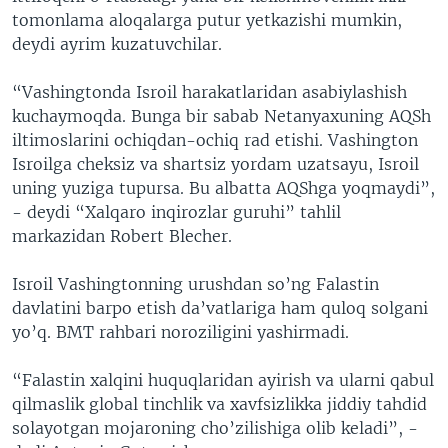
tomonlama aloqalarga putur yetkazishi mumkin,
deydi ayrim kuzatuvchilar.
“Vashingtonda Isroil harakatlaridan asabiylashish
kuchaymoqda. Bunga bir sabab Netanyaxuning AQSh
iltimoslarini ochiqdan-ochiq rad etishi. Vashington
Isroilga cheksiz va shartsiz yordam uzatsayu, Isroil
uning yuziga tupursa. Bu albatta AQShga yoqmaydi”,
- deydi “Xalqaro inqirozlar guruhi” tahlil
markazidan Robert Blecher.
Isroil Vashingtonning urushdan so’ng Falastin
davlatini barpo etish da’vatlariga ham quloq solgani
yo’q. BMT rahbari noroziligini yashirmadi.
“Falastin xalqini huquqlaridan ayirish va ularni qabul
qilmaslik global tinchlik va xavfsizlikka jiddiy tahdid
solayotgan mojaroning cho’zilishiga olib keladi”, -