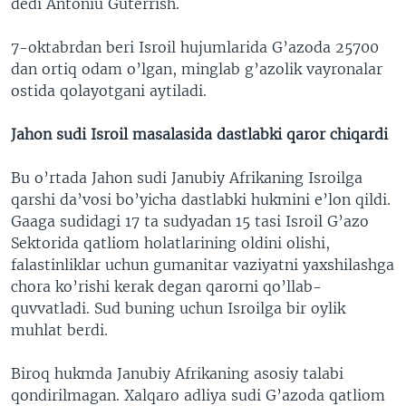
dedi Antoniu Guterrish.
7-oktabrdan beri Isroil hujumlarida G’azoda 25700
dan ortiq odam o’lgan, minglab g’azolik vayronalar
ostida qolayotgani aytiladi.
Jahon sudi Isroil masalasida dastlabki qaror chiqardi
Bu o’rtada Jahon sudi Janubiy Afrikaning Isroilga
qarshi da’vosi bo’yicha dastlabki hukmini e’lon qildi.
Gaaga sudidagi 17 ta sudyadan 15 tasi Isroil G’azo
Sektorida qatliom holatlarining oldini olishi,
falastinliklar uchun gumanitar vaziyatni yaxshilashga
chora ko’rishi kerak degan qarorni qo’llab-
quvvatladi. Sud buning uchun Isroilga bir oylik
muhlat berdi.
Biroq hukmda Janubiy Afrikaning asosiy talabi
qondirilmagan. Xalqaro adliya sudi G’azoda qatliom