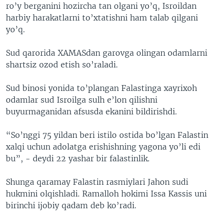
ro’y berganini hozircha tan olgani yo’q, Isroildan
harbiy harakatlarni to’xtatishni ham talab qilgani
yo’q.
Sud qarorida XAMASdan garovga olingan odamlarni
shartsiz ozod etish so’raladi.
Sud binosi yonida to’plangan Falastinga xayrixoh
odamlar sud Isroilga sulh e’lon qilishni
buyurmaganidan afsusda ekanini bildirishdi.
“So’nggi 75 yildan beri istilo ostida bo’lgan Falastin
xalqi uchun adolatga erishishning yagona yo’li edi
bu”, - deydi 22 yashar bir falastinlik.
Shunga qaramay Falastin rasmiylari Jahon sudi
hukmini olqishladi. Ramalloh hokimi Issa Kassis uni
birinchi ijobiy qadam deb ko’radi.