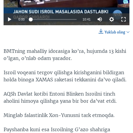
0:00
10:41
Yuklab oling
BMTning mahalliy idorasiga ko’ra, hujumda 13 kishi
o’lgan, o’nlab odam yarador.
Isroil voqeani tergov qilishga kirishganini bildirgan
holda binoga XAMAS raketasi tekkanini da’vo qiladi.
AQSh Davlat kotibi Entoni Blinken Isroilni tinch
aholini himoya qilishga yana bir bor da’vat etdi.
Minglab falastinlik Xon-Yunusni tark etmoqda.
Payshanba kuni esa Isroilning G’azo shahriga