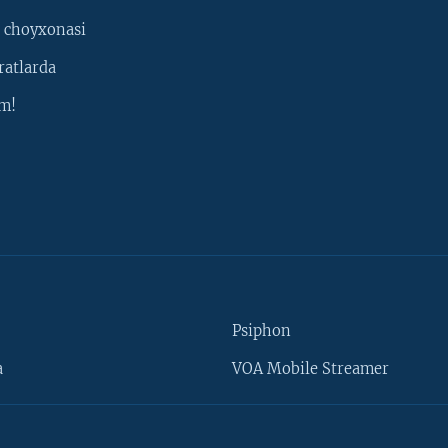
 choyxonasi
ratlarda
m!
Psiphon
a
VOA Mobile Streamer