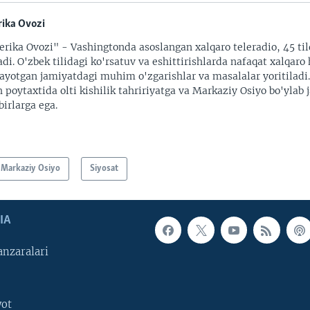
ika Ovozi
rika Ovozi" - Vashingtonda asoslangan xalqaro teleradio, 45 til
adi. O'zbek tilidagi ko'rsatuv va eshittirishlarda nafaqat xalqaro 
ayotgan jamiyatdagi muhim o'zgarishlar va masalalar yoritiladi
 poytaxtida olti kishilik tahririyatga va Markaziy Osiyo bo'ylab
irlarga ega.
Markaziy Osiyo
Siyosat
IA
nzaralari
yot