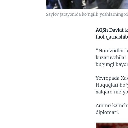
Saylov jarayonida ko'ngilli yoshlarning x
AQSh Davlat ko
faol qatnashi
"Nomzodlar bi
kuzatuvchilar
bugungi bayon
Yevropada Xav
Huquqlari bo'y
xalqaro me'yo
Ammo kamchili
diplomati.