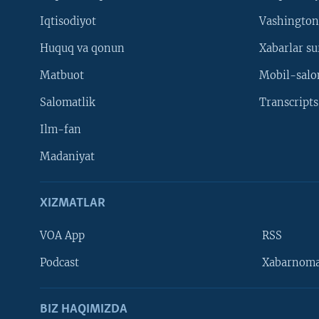
Iqtisodiyot
Vashington
Huquq va qonun
Xabarlar su
Matbuot
Mobil-salo
Salomatlik
Transcripts
Ilm-fan
Madaniyat
XIZMATLAR
VOA App
RSS
Learning English
Podcast
Xabarnom
BIZ HAQIMIZDA