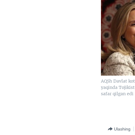
AQSh Davlat koti
yaqinda Tojikis
safar qilgan edi
Ulashing