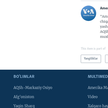
Amer
"Ame
chiq
yash
AQSh
muxb
This item is part of
Yangiliklar
BO'LIMLAR
MULTIMED
AQSh-Markaziy Osiyo
Amerika Ma
Afg'oniston
Video
Yaqin Sharq
Xalqaro ha