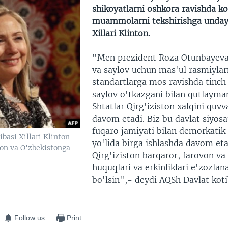
shikoyatlarni oshkora ravishda ko'
muammolarni tekshirishga unda
Xillari Klinton.
"Men prezident Roza Otunbayeva
va saylov uchun mas'ul rasmiylar
standartlarga mos ravishda tinch v
saylov o'tkazgani bilan qutlaym
Shtatlar Qirg'iziston xalqini quvv
davom etadi. Biz bu davlat siyosat
fuqaro jamiyati bilan demorkatik
basi Xillari Klinton
yo'lida birga ishlashda davom eta
ton va O'zbekistonga
Qirg'iziston barqaror, farovon va
huquqlari va erkinliklari e'zozla
bo'lsin",- deydi AQSh Davlat koti
Follow us
Print