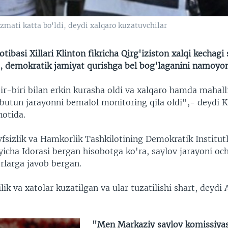
izmati katta bo'ldi, deydi xalqaro kuzatuvchilar
tibasi Xillari Klinton fikricha Qirg'iziston xalqi kechagi
b, demokratik jamiyat qurishga bel bog'laganini namoyon
r-biri bilan erkin kurasha oldi va xalqaro hamda mahall
 butun jarayonni bemalol monitoring qila oldi",- deydi 
otida.
fsizlik va Hamkorlik Tashkilotining Demokratik Institutl
icha Idorasi bergan hisobotga ko'ra, saylov jarayoni oc
rlarga javob bergan.
k va xatolar kuzatilgan va ular tuzatilishi shart, deydi
"Men Markaziy saylov komissiyas