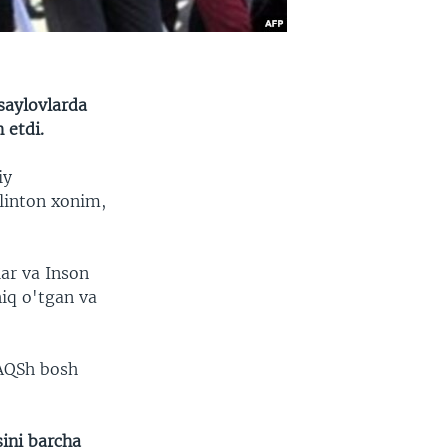
 saylovlarda
 etdi.
iy
Klinton xonim,
ar va Inson
hiq o'tgan va
 AQSh bosh
ini barcha