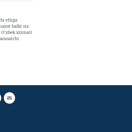
da efirga
hayot balki siz
. O'zbek xizmati
 jamoatchi