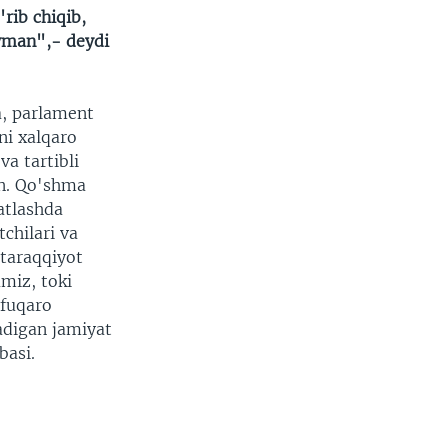
rib chiqib,
yman",- deydi
, parlament
ni xalqaro
a tartibli
an. Qo'shma
atlashda
chilari va
 taraqqiyot
miz, toki
 fuqaro
nadigan jamiyat
basi.