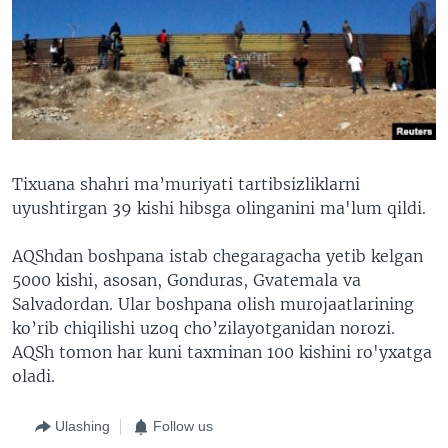
Tixuana shahri ma’muriyati tartibsizliklarni
uyushtirgan 39 kishi hibsga olinganini ma'lum qildi.
AQShdan boshpana istab chegaragacha yetib kelgan
5000 kishi, asosan, Gonduras, Gvatemala va
Salvadordan. Ular boshpana olish murojaatlarining
ko’rib chiqilishi uzoq cho’zilayotganidan norozi.
AQSh tomon har kuni taxminan 100 kishini ro'yxatga
oladi.
Ulashing
Follow us