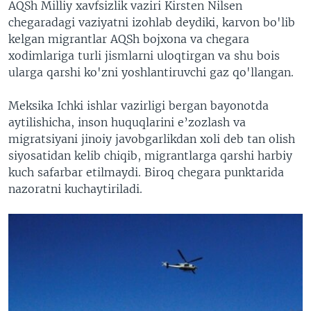
AQSh Milliy xavfsizlik vaziri Kirsten Nilsen
chegaradagi vaziyatni izohlab deydiki, karvon bo'lib
kelgan migrantlar AQSh bojxona va chegara
xodimlariga turli jismlarni uloqtirgan va shu bois
ularga qarshi ko'zni yoshlantiruvchi gaz qo'llangan.
Meksika Ichki ishlar vazirligi bergan bayonotda
aytilishicha, inson huquqlarini e’zozlash va
migratsiyani jinoiy javobgarlikdan xoli deb tan olish
siyosatidan kelib chiqib, migrantlarga qarshi harbiy
kuch safarbar etilmaydi. Biroq chegara punktarida
nazoratni kuchaytiriladi.