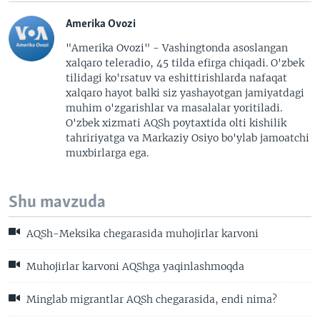
Amerika Ovozi
"Amerika Ovozi" - Vashingtonda asoslangan
xalqaro teleradio, 45 tilda efirga chiqadi. O'zbek
tilidagi ko'rsatuv va eshittirishlarda nafaqat
xalqaro hayot balki siz yashayotgan jamiyatdagi
muhim o'zgarishlar va masalalar yoritiladi.
O'zbek xizmati AQSh poytaxtida olti kishilik
tahririyatga va Markaziy Osiyo bo'ylab jamoatchi
muxbirlarga ega.
Shu mavzuda
AQSh-Meksika chegarasida muhojirlar karvoni
Muhojirlar karvoni AQShga yaqinlashmoqda
Minglab migrantlar AQSh chegarasida, endi nima?