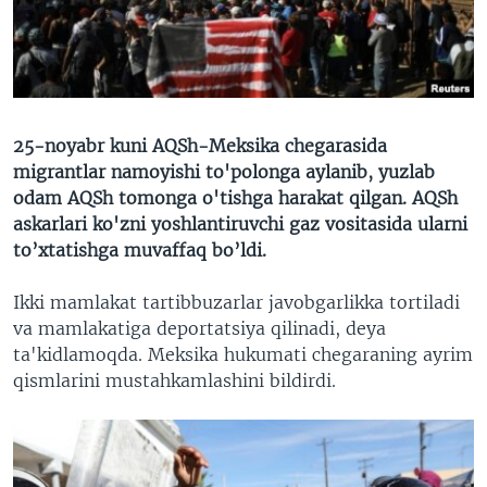
VIDEO
ODNOKLASSNIKI
XABARLAR SURATLARDA
TELEGRAM
TWITTER
SOUNDCLOUD
VOA
25-noyabr kuni AQSh-Meksika chegarasida
migrantlar namoyishi to'polonga aylanib, yuzlab
odam AQSh tomonga o'tishga harakat qilgan. AQSh
askarlari ko'zni yoshlantiruvchi gaz vositasida ularni
to’xtatishga muvaffaq bo’ldi. ​
Ikki mamlakat tartibbuzarlar javobgarlikka tortiladi
va mamlakatiga deportatsiya qilinadi, deya
ta'kidlamoqda. Meksika hukumati chegaraning ayrim
qismlarini mustahkamlashini bildirdi.