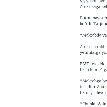
94 yoshli ayo
Amerikaga kel
Butun hayotin
ko’rdi. Tarjim
“Maktabda yax
Amerika rahba
yetimlarga yo
BMT televideni
hech kim o’rg
“Maktabga bo
intildim. Shu
ham”,- deydi
“Chunki o’qimi