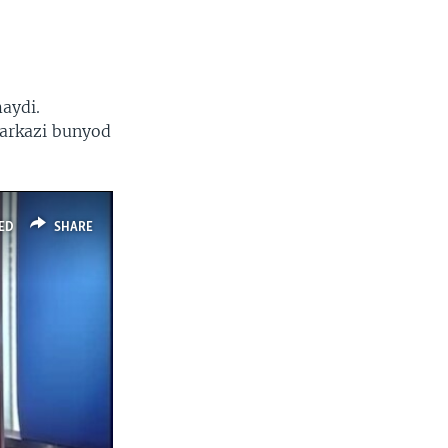
aydi.
markazi bunyod
ED
SHARE