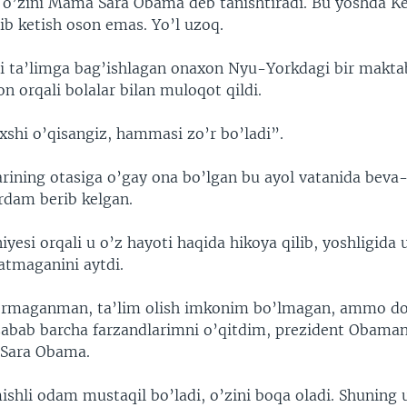
l o’zini Mama Sara Obama deb tanishtiradi. Bu yoshda K
ib ketish oson emas. Yo’l uzoq.
i ta’limga bag’ishlagan onaxon Nyu-Yorkdagi bir makta
on orqali bolalar bilan muloqot qildi.
shi o’qisangiz, hammasi zo’r bo’ladi”.
rining otasiga o’gay ona bo’lgan bu ayol vatanida beva
rdam berib kelgan.
yesi orqali u o’z hayoti haqida hikoya qilib, yoshligida 
atmaganini aytdi.
rmaganman, ta’lim olish imkonim bo’lmagan, ammo do
 sabab barcha farzandlarimni o’qitdim, prezident Obaman
 Sara Obama.
shli odam mustaqil bo’ladi, o’zini boqa oladi. Shuning 