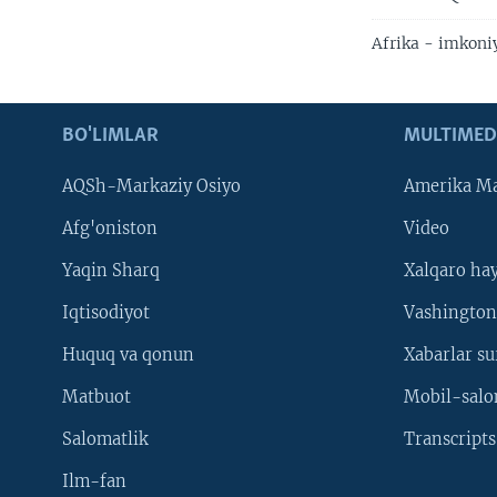
Afrika - imkoniy
BO'LIMLAR
MULTIMED
AQSh-Markaziy Osiyo
Amerika Ma
Afg'oniston
Video
Yaqin Sharq
Xalqaro ha
Iqtisodiyot
Vashington
Huquq va qonun
Xabarlar su
Matbuot
Mobil-salo
Salomatlik
Transcripts
Ilm-fan