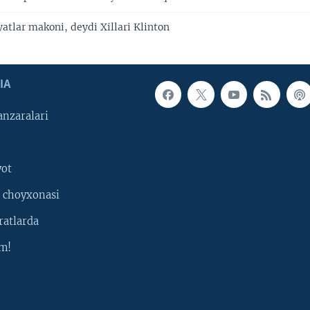
atlar makoni, deydi Xillari Klinton
IA
nzaralari
yot
 choyxonasi
ratlarda
m!