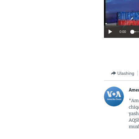
0:00
Ulashing
Amer
"Ame
chiq
yash
AQSh
muxb