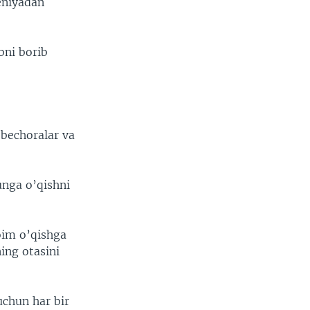
eniyadan
bni borib
-bechoralar va
unga o’qishni
im o’qishga
ing otasini
uchun har bir