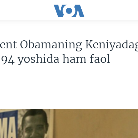
dent Obamaning Keniyada
 94 yoshida ham faol