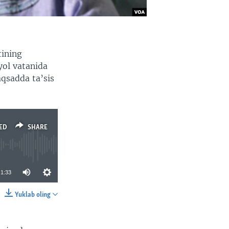
tining
yol vatanida
qsadda ta’sis
.
ED
SHARE
1:33
Yuklab oling
SHARE