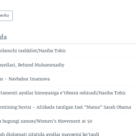
erika
da
rdamchi tashkilot/Nasiba Tohir
 ayollari, Behzod Muhammadiy
lar - Navbahor Imamova
tamenti ayollar himoyasiga e'tiborni oshiradi/Nasiba Tohir
ntining buvisi - Afrikada tanilgan faol "Mama" Sarah Obama
 bugungi zamon/Women's Movement at 50
sh diplomati sifatida ayollar mavqeini ko'tardi