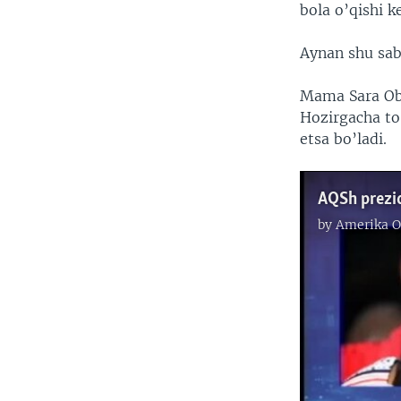
bola o’qishi k
Aynan shu saba
Mama Sara Ob
Hozirgacha to
etsa bo’ladi.
by
Amerika O