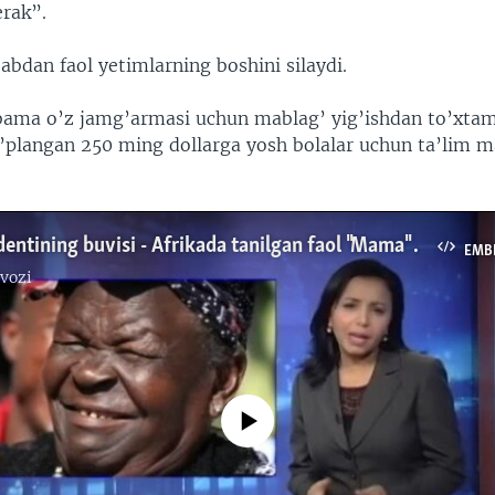
erak”.
bdan faol yetimlarning boshini silaydi.
ama o’z jamg’armasi uchun mablag’ yig’ishdan to’xtam
’plangan 250 ming dollarga yosh bolalar uchun ta’lim 
AQSh prezidentining buvisi - Afrikada tanilgan faol "Mama" Sarah Obama
EMB
vozi
No media source currently available