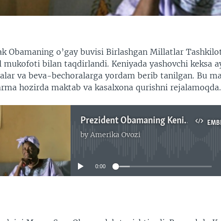
ak Obamaning o’gay buvisi Birlashgan Millatlar Tashkilo
l mukofoti bilan taqdirlandi. Keniyada yashovchi keksa a
alar va beva-bechoralarga yordam berib tanilgan. Bu ma
arma hozirda maktab va kasalxona qurishni rejalamoqda
Prezident Obamaning Keniyadagi buvisi 94 yoshida ham faol - Navbahor Imamova
EMB
by
Amerika Ovozi
No media source currently available
0:00
EMBED