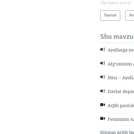
This item is part of
Siyosat
Am
Shu mavzu
Ayollarga yo
Afg'oniston
Misr - Ayol
Davlat depar
AQSh prezide
Feminizm va
Klinton AQSh bo