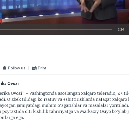
2:24
EMBED
Follow us
Print
ika Ovozi
rika Ovozi" - Vashingtonda asoslangan xalqaro teleradio, 45 til
adi. O'zbek tilidagi ko'rsatuv va eshittirishlarda nafaqat xalqaro 
ayotgan jamiyatdagi muhim o'zgarishlar va masalalar yoritiladi
 poytaxtida olti kishilik tahririyatga va Markaziy Osiyo bo'ylab
irlarga ega.