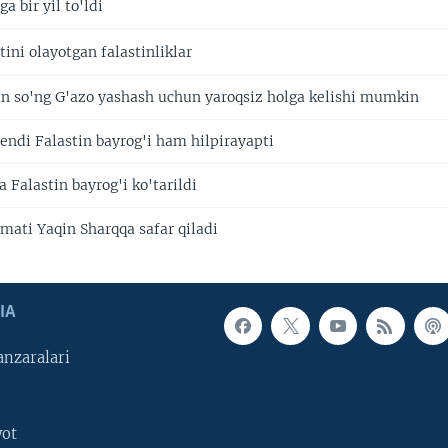
a bir yil to'ldi
tini olayotgan falastinliklar
n so'ng G'azo yashash uchun yaroqsiz holga kelishi mumkin
endi Falastin bayrog'i ham hilpirayapti
Falastin bayrog'i ko'tarildi
mati Yaqin Sharqqa safar qiladi
IA
nzaralari
yot