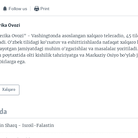
Follow us
Print
ika Ovozi
rika Ovozi" - Vashingtonda asoslangan xalqaro teleradio, 45 til
adi. O'zbek tilidagi ko'rsatuv va eshittirishlarda nafaqat xalqaro 
ayotgan jamiyatdagi muhim o'zgarishlar va masalalar yoritiladi
 poytaxtida olti kishilik tahririyatga va Markaziy Osiyo bo'ylab
irlarga ega.
Xalqaro
da
n Sharq - Isroil-Falastin