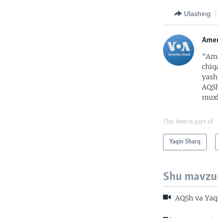
Ulashing
Amer
"Ame
chiq
yash
AQSh
muxb
This item is part of
Yaqin Sharq
Shu mavzu
AQSh va Yaqi