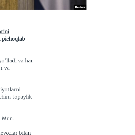
rini
n pichoqlab
yo'lladi va har
or va
iyotlarni
echim topaylik
i Mun.
devorlar bilan