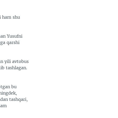
ri ham shu
san Yusufni
rga qarshi
an yili avtobus
zib tashlagan.
otgan bu
ningdek,
ndan tashqari,
 ham