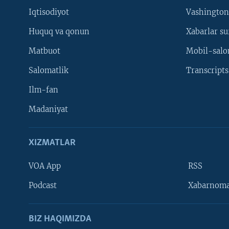
Iqtisodiyot
Vashington
Huquq va qonun
Xabarlar su
Matbuot
Mobil-salo
Salomatlik
Transcripts
Ilm-fan
Madaniyat
XIZMATLAR
VOA App
RSS
Learning English
Podcast
Xabarnom
BIZ HAQIMIZDA