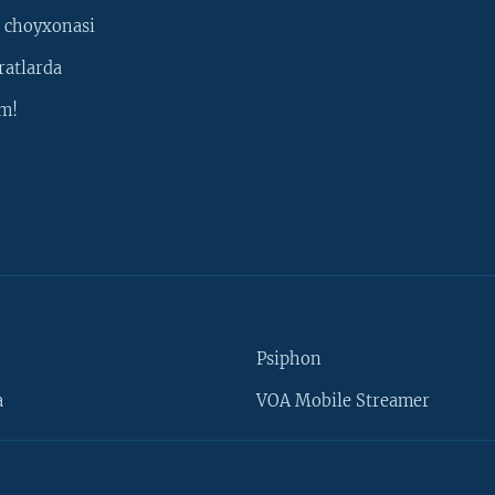
 choyxonasi
ratlarda
m!
Psiphon
a
VOA Mobile Streamer