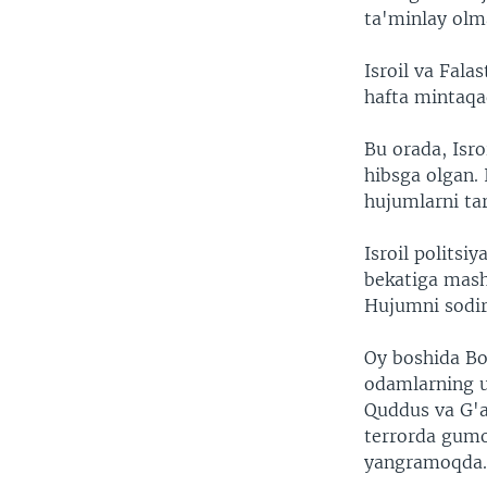
ta'minlay olma
Isroil va Fala
hafta mintaqad
Bu orada, Isro
hibsga olgan. I
hujumlarni ta
Isroil politsi
bekatiga mashi
Hujumni sodir 
Oy boshida Bo
odamlarning u
Quddus va G'ar
terrorda gumo
yangramoqda