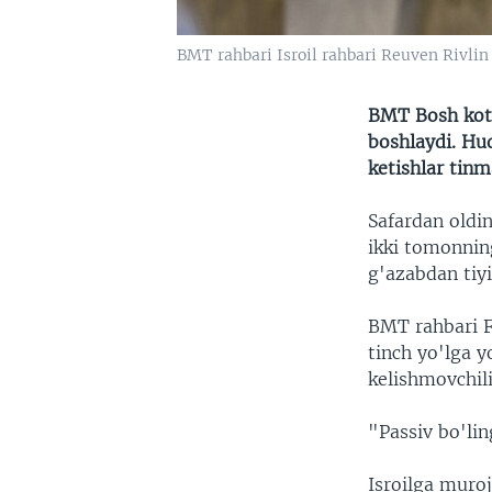
BMT rahbari Isroil rahbari Reuven Rivlin 
BMT Bosh kotib
boshlaydi. Hu
ketishlar tinm
Safardan oldin
ikki tomonning
g'azabdan tiyi
BMT rahbari Fa
tinch yo'lga y
kelishmovchili
"Passiv bo'li
Isroilga muroj