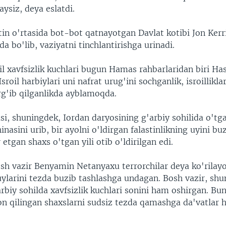
ysiz, deya eslatdi.
stin o'rtasida bot-bot qatnayotgan Davlat kotibi Jon Ker
a bo'lib, vaziyatni tinchlantirishga urinadi.
il xavfsizlik kuchlari bugun Hamas rahbarlaridan biri Ha
sroil harbiylari uni nafrat urug'ini sochganlik, isroillikla
rg'ib qilganlikda ayblamoqda.
yasi, shuningdek, Iordan daryosining g'arbiy sohilida o'tg
nasini urib, bir ayolni o'ldirgan falastinlikning uyini bu
etgan shaxs o'tgan yili otib o'ldirilgan edi.
sh vazir Benyamin Netanyaxu terrorchilar deya ko'rilay
ylarini tezda buzib tashlashga undagan. Bosh vazir, shu
biy sohilda xavfsizlik kuchlari sonini ham oshirgan. Bu
n qilingan shaxslarni sudsiz tezda qamashga da'vatlar
.