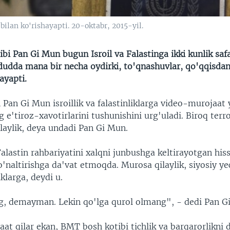
bilan ko'rishayapti. 20-oktabr, 2015-yil.
i Pan Gi Mun bugun Isroil va Falastinga ikki kunlik safa
dudda mana bir necha oydirki, to'qnashuvlar, qo'qqisda
ayapti.
 Pan Gi Mun isroillik va falastinliklarga video-murojaat 
 e'tiroz-xavotirlarini tushunishini urg'uladi. Biroq terr
laylik, deya undadi Pan Gi Mun.
lastin rahbariyatini xalqni junbushga keltirayotgan hiss
o'naltirishga da'vat etmoqda. Murosa qilaylik, siyosiy y
klarga, deydi u.
ng, demayman. Lekin qo'lga qurol olmang", - dedi Pan G
aat qilar ekan, BMT bosh kotibi tichlik va barqarorlikni 