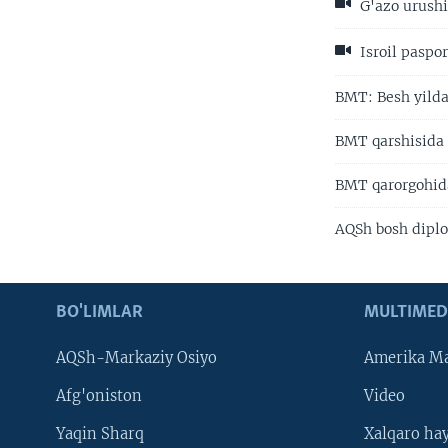
G'azo urushig
Isroil paspor
BMT: Besh yilda
BMT qarshisida 
BMT qarorgohida 
AQSh bosh diplo
BO'LIMLAR
MULTIMED
AQSh-Markaziy Osiyo
Amerika Ma
Afg'oniston
Video
Yaqin Sharq
Xalqaro ha