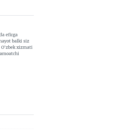
da efirga
hayot balki siz
. O'zbek xizmati
 jamoatchi