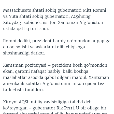
Massachusets shtati sobiq gubernatori Mitt Romni
va Yuta shtati sobiq gubernatori, AQShning
Xitoydagi sobiq elchisi Jon Xantsman Afg’oniston
ustida qattiq tortishdi.
Romni dediki, prezident harbiy qo’mondonlar gapiga
quloq solishi va askarlarni olib chiqishga
shoshmasligi darkor.
Xantsman pozitsiyasi – prezident bosh qo’mondon
ekan, qarorni nafaqat harbiy, balki boshqa
maslahatlar asosida qabul qilgani ma’qul. Xantsman
amerikalik zobitlar Afg’onistonni imkon qadar tez
tark etishi tarafdori.
Xitoyni AQSh milliy xavfsizligiga tahdid deb
ko’rayotgan - gubernator Rik Perri. U bir oilaga bir
farzand siyosatini tanqid qilib, kommunistik tuzum