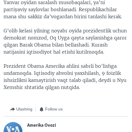
Yanvar oyidan saralash musobaqalari, ya’ni
partiyaviy saylovlar boshlanadi. Respublikachilar
mana shu sakkiz da’vogardan birini tanlashi kerak.
G’olib kelasi yilning noyabr oyida prezidentlik uchun
demokrat nomzod, Oq Uyga qayta saylanishga qaror
qilgan Barak Obama bilan bellashadi. Kurash
natijasini iqtisodiyot hal etishi kutilmoqda.
Prezident Obama Amerika ahlini sabrli bo’lishga
undamoqda. Iqtisodiy ahvolni yaxshilash, 9 foizlik
ishsizlikni kamaytirish vaqt talab qiladi, deydi u Nyu
Xemshir shtatida qilgan nutqida.
Ulashing
Follow us
Amerika Ovozi