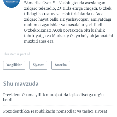
"Amerika Ovozi" - Vashingtonda asoslangan
xalqaro teleradio, 45 tilda efirga chiqadi. O'zbek
tilidagi ko'rsatuv va eshittirishlarda nafaqat
xalqaro hayot balki siz yashayotgan jamiyatdagi
muhim o'zgarishlar va masalalar yoritiladi.
O'zbek xizmati AQSh poytaxtida olti kishilik
tahririyatga va Markaziy Osiyo bo'ylab jamoatchi
muxbirlarga ega.
This item is part of
Yangiliklar
Siyosat
Amerika
Shu mavzuda
Prezident Obama yillik murojaatida iqtisodiyotga urg'u
berdi
Prezidentlikka respublikachi nomzodlar va tashqi siyosat