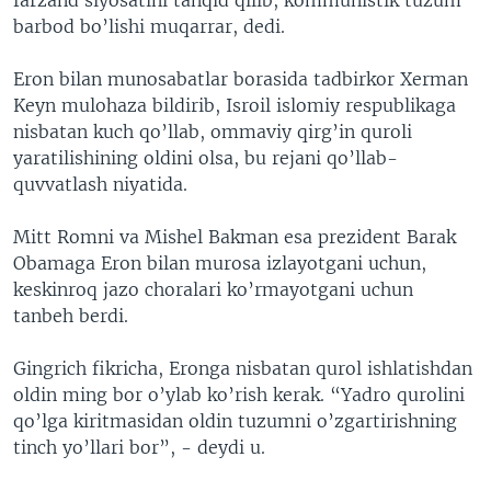
barbod bo’lishi muqarrar, dedi.
Eron bilan munosabatlar borasida tadbirkor Xerman
Keyn mulohaza bildirib, Isroil islomiy respublikaga
nisbatan kuch qo’llab, ommaviy qirg’in quroli
yaratilishining oldini olsa, bu rejani qo’llab-
quvvatlash niyatida.
Mitt Romni va Mishel Bakman esa prezident Barak
Obamaga Eron bilan murosa izlayotgani uchun,
keskinroq jazo choralari ko’rmayotgani uchun
tanbeh berdi.
Gingrich fikricha, Eronga nisbatan qurol ishlatishdan
oldin ming bor o’ylab ko’rish kerak. “Yadro qurolini
qo’lga kiritmasidan oldin tuzumni o’zgartirishning
tinch yo’llari bor”, - deydi u.