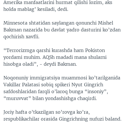
Amerika manfaatlarini hurmat qilishi lozim, aks
holda mablag’ kesiladi, dedi.
Minnesota shtatidan saylangan qonunchi Mishel
Bakman nazarida bu davlat yadro dasturini ko’zdan
qochirish xavfli.
“Terrorizmga qarshi kurashda ham Pokiston
yordami muhim. AQSh madadi mana shularni
hisobga oladi”, - deydi Bakman.
Noqonuniy immigratsiya muammosi ko’tarilganida
Vakillar Palatasi sobiq spikeri Nyut Gingrich
safdoshlaridan farqli o’laroq bunga “insoniy”,
“muruvvat” bilan yondashishga chaqirdi.
Joriy hafta o’tkazilgan so’rovga ko’ra,
respublikachilar orasida Gingrichning nufuzi baland.