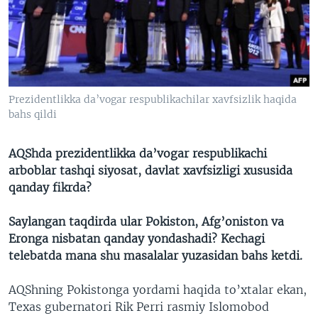
VIDEO
ODNOKLASSNIKI
XABARLAR SURATLARDA
TELEGRAM
TWITTER
SOUNDCLOUD
VOA
Prezidentlikka da’vogar respublikachilar xavfsizlik haqida
bahs qildi
AQShda prezidentlikka da’vogar respublikachi
arboblar tashqi siyosat, davlat xavfsizligi xususida
qanday fikrda?
Saylangan taqdirda ular Pokiston, Afg’oniston va
Eronga nisbatan qanday yondashadi? Kechagi
telebatda mana shu masalalar yuzasidan bahs ketdi.
AQShning Pokistonga yordami haqida to’xtalar ekan,
Texas gubernatori Rik Perri rasmiy Islomobod