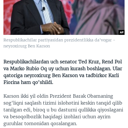
VIDEO
ODNOKLASSNIKI
XABARLAR SURATLARDA
TELEGRAM
TWITTER
SOUNDCLOUD
VOA
Respublikachilar partiyasidan prezidentlikka da'vogar -
neyroxirurg Ben Karson
Respublikachilardan uch senator Ted Kruz, Rend Pol
va Marko Rubio Oq uy uchun kurash boshlagan. Ular
qatoriga neyroxirurg Ben Karson va tadbirkor Karli
Fiorina ham qo'shildi.
Karson ikki yil oldin Prezident Barak Obamaning
sog'liqni saqlash tizimi islohotini keskin tanqid qilib
tanilgan edi, biroq u bu dasturni qullikka qiyoslagani
va besoqolbozlik haqidagi izohlari uchun ayrim
guruhlar tomonidan qoralangan.