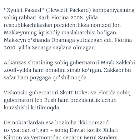
"Xyulet Pakard" (Hewlett Packard) kompaniyasining
sobiq rahbari Karli Fiorina 2008-yilda
respublikachilardan prezidentlikka nomzod Jon
Makkeynning iqtisodiy maslahatchisi bo'lgan.
Makkeyn o'shanda Obamaga yutqazgan edi. Fiorina
2010-yilda Senatga saylana olmagan.
Arkanzas shtatining sobiq gubernatori Mayk Xakkabi
2008-yilda ham omadini sinab ko'rgan. Xakkabi bu
safar ham poygaga qo'shilmoqda.
Viskonsin gubernatori Skott Uoker va Florida sobiq
gubernatori Jeb Bush ham prezidentlik uchun
kurashishi kutilmoqda.
Demokratlardan esa hozircha ikki nomzod
ro'yxatdan o'tgan - sobiq Davlat kotibi Xillari
Klinton va Vermontdan senator Berni Sanders.