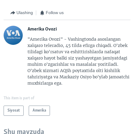
Ulashing
Follow us
Amerika Ovozi
"Amerika Ovozi" - Vashingtonda asoslangan
xalqaro teleradio, 45 tilda efirga chiqadi. O'zbek
tilidagi ko'rsatuv va eshittirishlarda nafaqat
xalqaro hayot balki siz yashayotgan jamiyatdagi
muhim o'zgarishlar va masalalar yoritiladi.
O'zbek xizmati AQSh poytaxtida olti kishilik
tahririyatga va Markaziy Osiyo bo'ylab jamoatchi
muxbirlarga ega.
This item is part of
Siyosat
Amerika
Shu mavzuda