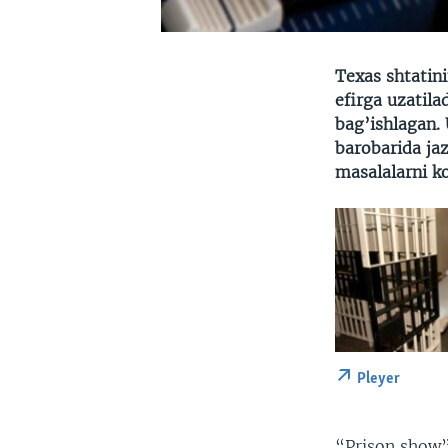
Texas shtatin
efirga uzatila
bag’ishlagan. 
barobarida jaz
masalalarni ko
Pleyer
“Prison show” 