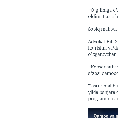
“O’g’limga o’
oldim. Busiz 
Sobiq mahbusla
Advokat Bill X
ko’rishni va’
o’zgaruvchan.
“Konservativ 
a’zosi qamoq
Dastur mahbus
yilda panjara
programmalar 
Qamoq va ma