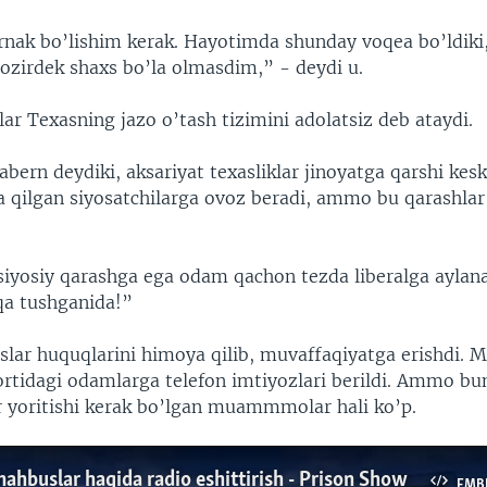
rnak bo’lishim kerak. Hayotimda shunday voqea bo’ldiki
hozirdek shaxs bo’la olmasdim,” - deydi u.
r Texasning jazo o’tash tizimini adolatsiz deb ataydi.
abern deydiki, aksariyat texasliklar jinoyatga qarshi kesk
da qilgan siyosatchilarga ovoz beradi, ammo bu qarashlar
siyosiy qarashga ega odam qachon tezda liberalga aylana
qa tushganida!”
lar huquqlarini himoya qilib, muvaffaqiyatga erishdi. 
 ortidagi odamlarga telefon imtiyozlari berildi. Ammo b
yoritishi kerak bo’lgan muammmolar hali ko’p.
hbuslar haqida radio eshittirish - Prison Show
EMB