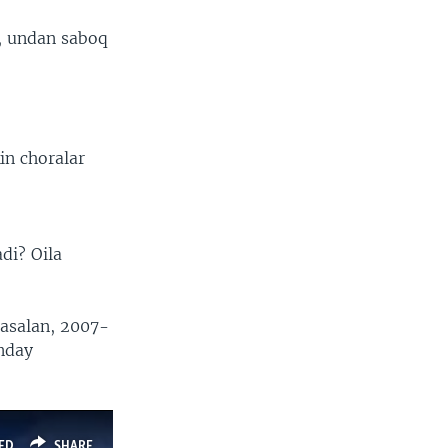
, undan saboq
in choralar
di? Oila
Masalan, 2007-
unday
ED
SHARE