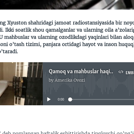
ing Xyuston shahridagi jamoat radiostansiyasida bir noy
di. Ikki soatlik shou qamalganlar va ularning oila a’zolari
U mahbuslar va ularning ozodlikdagi yaqinlari bilan aloq
oni o’tash tizimi, panjara ortidagi hayot va inson huquql
’taradi.
Qamoq va mahbuslar haqida radio dastur - Navbahor Imamova
EMB
by
Amerika Ovozi
No media source currently available
0:00
EMBED
deb nomlangan haftalik eshittirishda tinglovchi qo’ng’ir