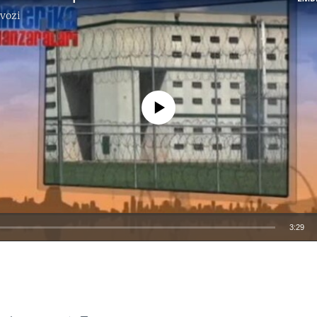
vozi
No media source currently available
3:29
EMBED