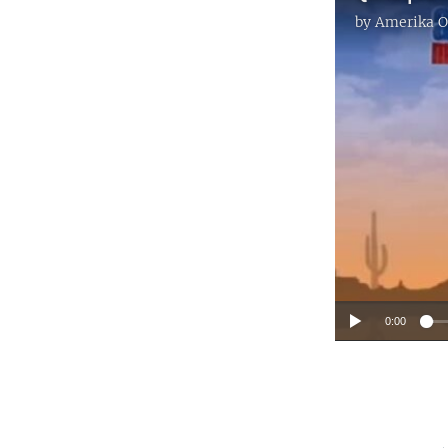
by
Amerika O
0:00