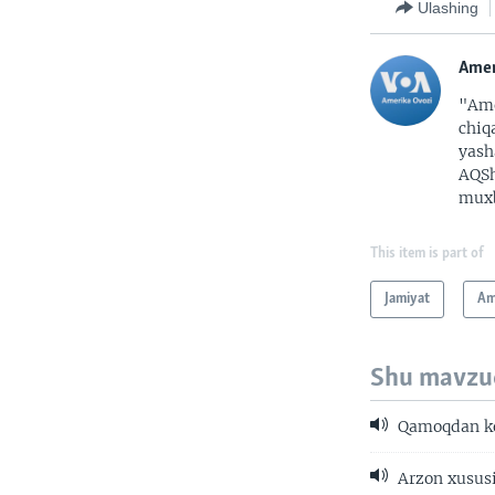
Ulashing
Amer
"Ame
chiq
yash
AQSh
muxb
This item is part of
Jamiyat
Am
Shu mavzu
Qamoqdan key
Arzon xusus