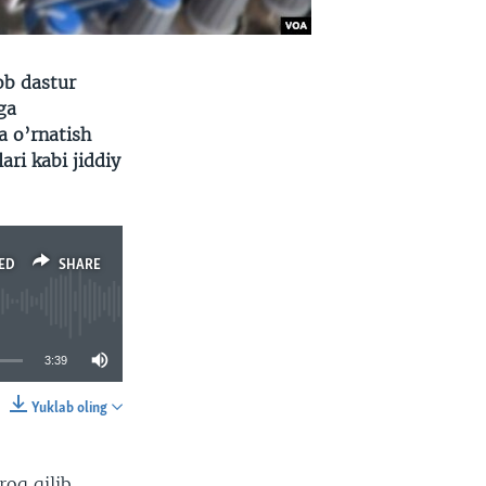
ob dastur
ga
a o’rnatish
ari kabi jiddiy
ED
SHARE
3:39
Yuklab oling
SHARE
oq qilib,