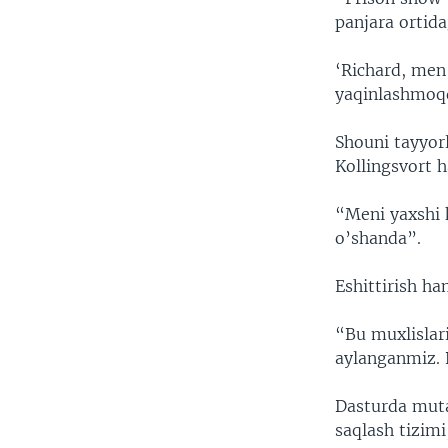
panjara ortida
‘Richard, men
yaqinlashmoq
Shouni tayyor
Kollingsvort 
“Meni yaxshi 
o’shanda”.
Eshittirish ha
“Bu muxlislari
aylanganmiz.
Dasturda muta
saqlash tizimi