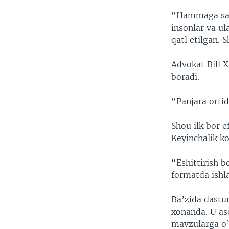
“Hammaga salo
insonlar va u
qatl etilgan. 
Advokat Bill 
boradi.
“Panjara orti
Shou ilk bor e
Keyinchalik ko
“Eshittirish b
formatda ishl
Ba’zida dastu
xonanda. U aso
mavzularga o