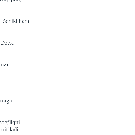
. Seniki ham
 Devid
nman
ismiga
sog’liqni
ritiladi.