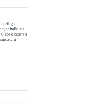
da efirga
hayot balki siz
width
px
. O'zbek xizmati
 jamoatchi