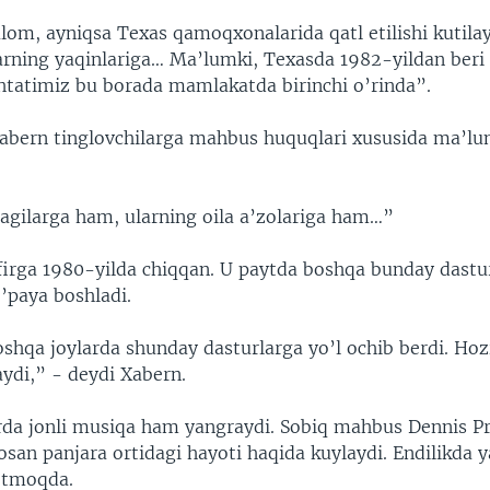
m, ayniqsa Texas qamoqxonalarida qatl etilishi kutila
larning yaqinlariga… Ma’lumki, Texasda 1982-yildan ber
Shtatimiz bu borada mamlakatda birinchi o’rinda”.
Xabern tinglovchilarga mahbus huquqlari xususida ma’lu
dagilarga ham, ularning oila a’zolariga ham…”
firga 1980-yilda chiqqan. U paytda boshqa bunday dastur
’paya boshladi.
oshqa joylarda shunday dasturlarga yo’l ochib berdi. Hozi
aydi,” - deydi Xabern.
rda jonli musiqa ham yangraydi. Sobiq mahbus Dennis P
san panjara ortidagi hayoti haqida kuylaydi. Endilikda 
’tmoqda.