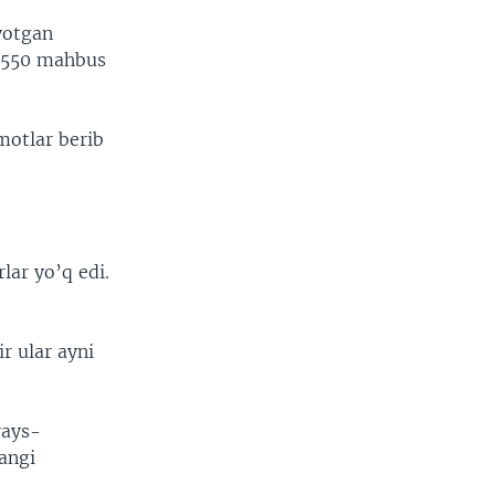
yotgan
i 550 mahbus
motlar berib
lar yo’q edi.
r ular ayni
rays-
yangi