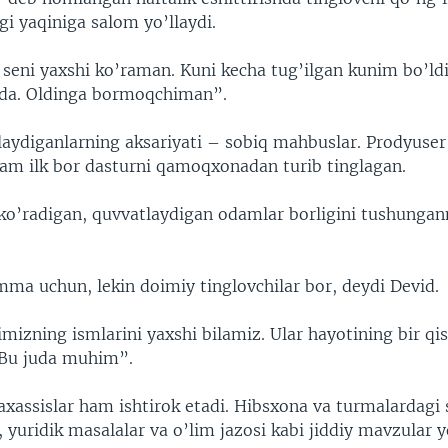
gi yaqiniga salom yo’llaydi.
 seni yaxshi ko’raman. Kuni kecha tug’ilgan kunim bo’ldi
da. Oldinga bormoqchiman”.
laydiganlarning aksariyati – sobiq mahbuslar. Prodyuser
ham ilk bor dasturni qamoqxonadan turib tinglagan.
ko’radigan, quvvatlaydigan odamlar borligini tushunga
mma uchun, lekin doimiy tinglovchilar bor, deydi Devid.
mizning ismlarini yaxshi bilamiz. Ular hayotining bir q
 Bu juda muhim”.
xassislar ham ishtirok etadi. Hibsxona va turmalardagi 
, yuridik masalalar va o’lim jazosi kabi jiddiy mavzular yo