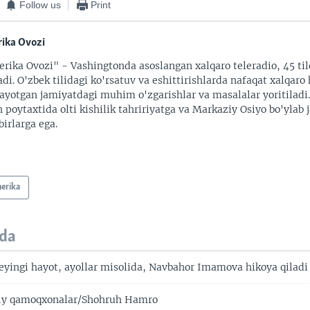
Follow us
Print
ika Ovozi
rika Ovozi" - Vashingtonda asoslangan xalqaro teleradio, 45 til
adi. O'zbek tilidagi ko'rsatuv va eshittirishlarda nafaqat xalqaro 
ayotgan jamiyatdagi muhim o'zgarishlar va masalalar yoritiladi
 poytaxtida olti kishilik tahririyatga va Markaziy Osiyo bo'ylab
irlarga ega.
erika
da
ingi hayot, ayollar misolida, Navbahor Imamova hikoya qiladi
iy qamoqxonalar/Shohruh Hamro