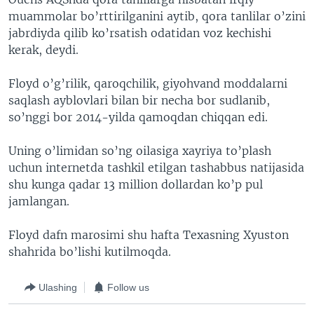
muammolar bo’rttirilganini aytib, qora tanlilar o’zini
jabrdiyda qilib ko’rsatish odatidan voz kechishi
kerak, deydi.
Floyd o’g’rilik, qaroqchilik, giyohvand moddalarni
saqlash ayblovlari bilan bir necha bor sudlanib,
so’nggi bor 2014-yilda qamoqdan chiqqan edi.
Uning o’limidan so’ng oilasiga xayriya to’plash
uchun internetda tashkil etilgan tashabbus natijasida
shu kunga qadar 13 million dollardan ko’p pul
jamlangan.
Floyd dafn marosimi shu hafta Texasning Xyuston
shahrida bo’lishi kutilmoqda.
Ulashing
Follow us