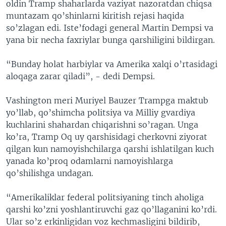
oldin Tramp shaharlarda vaziyat nazoratdan chiqsa
muntazam qo’shinlarni kiritish rejasi haqida
so’zlagan edi. Iste’fodagi general Martin Dempsi va
yana bir necha faxriylar bunga qarshiligini bildirgan.
“Bunday holat harbiylar va Amerika xalqi o’rtasidagi
aloqaga zarar qiladi”, - dedi Dempsi.
Vashington meri Muriyel Bauzer Trampga maktub
yo’llab, qo’shimcha politsiya va Milliy gvardiya
kuchlarini shahardan chiqarishni so’ragan. Unga
ko’ra, Tramp Oq uy qarshisidagi cherkovni ziyorat
qilgan kun namoyishchilarga qarshi ishlatilgan kuch
yanada ko’proq odamlarni namoyishlarga
qo’shilishga undagan.
“Amerikaliklar federal politsiyaning tinch aholiga
qarshi ko’zni yoshlantiruvchi gaz qo’llaganini ko’rdi.
Ular so’z erkinligidan voz kechmasligini bildirib,