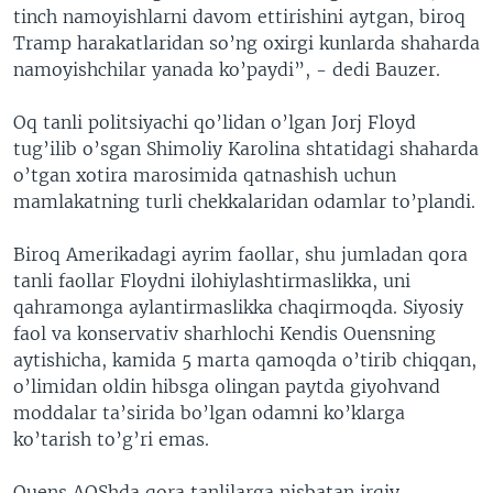
tinch namoyishlarni davom ettirishini aytgan, biroq
Tramp harakatlaridan so’ng oxirgi kunlarda shaharda
namoyishchilar yanada ko’paydi”, - dedi Bauzer.
Oq tanli politsiyachi qo’lidan o’lgan Jorj Floyd
tug’ilib o’sgan Shimoliy Karolina shtatidagi shaharda
o’tgan xotira marosimida qatnashish uchun
mamlakatning turli chekkalaridan odamlar to’plandi.
Biroq Amerikadagi ayrim faollar, shu jumladan qora
tanli faollar Floydni ilohiylashtirmaslikka, uni
qahramonga aylantirmaslikka chaqirmoqda. Siyosiy
faol va konservativ sharhlochi Kendis Ouensning
aytishicha, kamida 5 marta qamoqda o’tirib chiqqan,
o’limidan oldin hibsga olingan paytda giyohvand
moddalar ta’sirida bo’lgan odamni ko’klarga
ko’tarish to’g’ri emas.
Ouens AQShda qora tanlilarga nisbatan irqiy