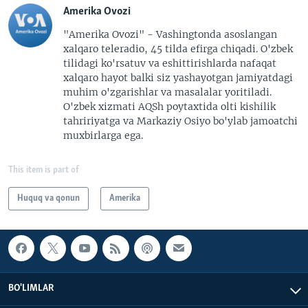
Amerika Ovozi
"Amerika Ovozi" - Vashingtonda asoslangan
xalqaro teleradio, 45 tilda efirga chiqadi. O'zbek
tilidagi ko'rsatuv va eshittirishlarda nafaqat
xalqaro hayot balki siz yashayotgan jamiyatdagi
muhim o'zgarishlar va masalalar yoritiladi.
O'zbek xizmati AQSh poytaxtida olti kishilik
tahririyatga va Markaziy Osiyo bo'ylab jamoatchi
muxbirlarga ega.
This item is part of
Huquq va qonun
Amerika
BO'LIMLAR