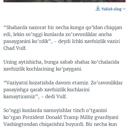
Yuklab oling
“Shaharda nazorat bir necha kunga qo’ldan chiqqan
edi, lekin so’nggi kunlarda zo’ravonliklar ancha
pasayganini ko’rdik”, - deydi Ichki xavfsizlik vaziri
Chad Vulf.
Uning aytishicha, bunga sabab shahar ko’chalarida
xavfsizlik kuchlarining ko’paygani.
“Vaziyatni kuzatishda davom etamiz. Zo’ravonliklar
pasayishga qarab xavfsizlik kuchlarini
kamaytiramiz”, - dedi Vulf.
So’nggi kunlarda namoyishlar tinch o’tganini
ko’rgan Prezident Donald Tramp Milliy gvardiyani
Vashingtondan chiqarishni buyurdi. Bir necha kun