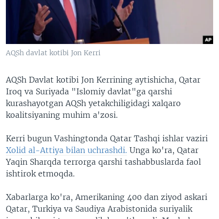
VIDEO
ODNOKLASSNIKI
XABARLAR SURATLARDA
TELEGRAM
TWITTER
AQSh davlat kotibi Jon Kerri
SOUNDCLOUD
VOA
AQSh Davlat kotibi Jon Kerrining aytishicha, Qatar
Iroq va Suriyada "Islomiy davlat"ga qarshi
kurashayotgan AQSh yetakchiligidagi xalqaro
koalitsiyaning muhim a'zosi.
Kerri bugun Vashingtonda Qatar Tashqi ishlar vaziri
Xolid al-Attiya bilan uchrashdi.
Unga ko'ra, Qatar
Yaqin Sharqda terrorga qarshi tashabbuslarda faol
ishtirok etmoqda.
Xabarlarga ko'ra, Amerikaning 400 dan ziyod askari
Qatar, Turkiya va Saudiya Arabistonida suriyalik