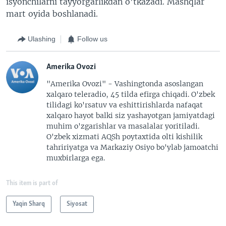
isyonchilarni tayyorgarlikdan o'tkazadi. Mashqlar
mart oyida boshlanadi.
Ulashing
Follow us
Amerika Ovozi
"Amerika Ovozi" - Vashingtonda asoslangan
xalqaro teleradio, 45 tilda efirga chiqadi. O'zbek
tilidagi ko'rsatuv va eshittirishlarda nafaqat
xalqaro hayot balki siz yashayotgan jamiyatdagi
muhim o'zgarishlar va masalalar yoritiladi.
O'zbek xizmati AQSh poytaxtida olti kishilik
tahririyatga va Markaziy Osiyo bo'ylab jamoatchi
muxbirlarga ega.
This item is part of
Yaqin Sharq
Siyosat