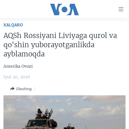
Bosh
sahifaga
boring
Boshiga
XALQARO
qayting
BOSH SAHIFA
AQSh Rossiyani Liviyaga qurol va
Qidiruvga
AMERIKA
qo'shin yuborayotganlikda
o'ting
MARKAZIY OSIYO
ayblamoqda
XALQARO
Amerika Ovozi
VATANDOSHLAR
Iyul 30, 2020
MULTIMEDIA
Ulashing
IJTIMOIY TARMOQLAR
AMERIKA MANZARALARI
INGLIZ TILI DARSLARI
XALQARO HAYOT
FACEBOOK
EDITORIAL
VASHINGTON CHOYXONASI
YOUTUBE
MOBIL-SALOM!
INSTAGRAM
Learning English