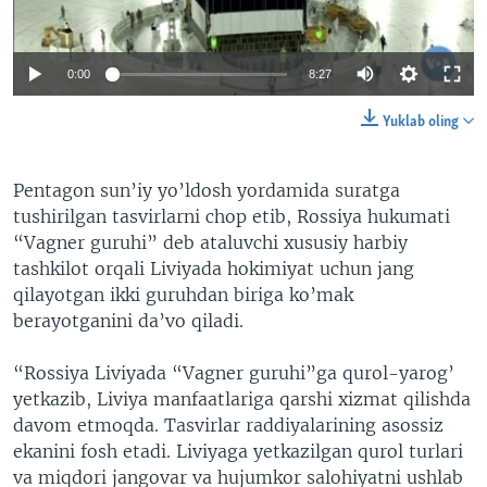
0:00
8:27
Yuklab oling
Pentagon sun’iy yo’ldosh yordamida suratga
tushirilgan tasvirlarni chop etib, Rossiya hukumati
“Vagner guruhi” deb ataluvchi xususiy harbiy
tashkilot orqali Liviyada hokimiyat uchun jang
qilayotgan ikki guruhdan biriga ko’mak
berayotganini da’vo qiladi.
“Rossiya Liviyada “Vagner guruhi”ga qurol-yarog’
yetkazib, Liviya manfaatlariga qarshi xizmat qilishda
davom etmoqda. Tasvirlar raddiyalarining asossiz
ekanini fosh etadi. Liviyaga yetkazilgan qurol turlari
va miqdori jangovar va hujumkor salohiyatni ushlab