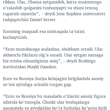
tikkan. Ular, Obama aytganidek, katta muammoga
o’ralashib qolganini tushunyapti va shuni tezroq
tugatish niyatida”, - deydi Jons Xopkins universiteti
tadqiqotchisi Daniel Server.
Eronning maqsadi esa mintaqada ta’sirini
kuchaytirish.
“Eron muzokaraga aralashsa, shubham ortadi. Ular
aldamchi fikrlarni olg’a suradi. Ular aytgan narsaga
biz erisha olmasligimiz aniq”, - deydi Brukings
institutidan Maykl Oxanlon.
Eron va Rossiya Suriya kelajagini belgilashda asosiy
so’zni aytishga urinishi turgan gap.
“Eron va Rossiya bu masalada o’zlarini asosiy figura
sifatida ko’rmoqda. Chunki ular boshqalarga
qaraganda va avvalgidan ko’ra hududga ko’proq kirib