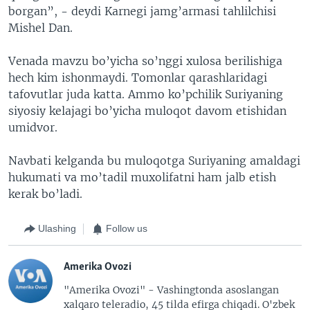
borgan”, - deydi Karnegi jamg’armasi tahlilchisi
Mishel Dan.
Venada mavzu bo’yicha so’nggi xulosa berilishiga
hech kim ishonmaydi. Tomonlar qarashlaridagi
tafovutlar juda katta. Ammo ko’pchilik Suriyaning
siyosiy kelajagi bo’yicha muloqot davom etishidan
umidvor.
Navbati kelganda bu muloqotga Suriyaning amaldagi
hukumati va mo’tadil muxolifatni ham jalb etish
kerak bo’ladi.
Ulashing
Follow us
Amerika Ovozi
"Amerika Ovozi" - Vashingtonda asoslangan
xalqaro teleradio, 45 tilda efirga chiqadi. O'zbek