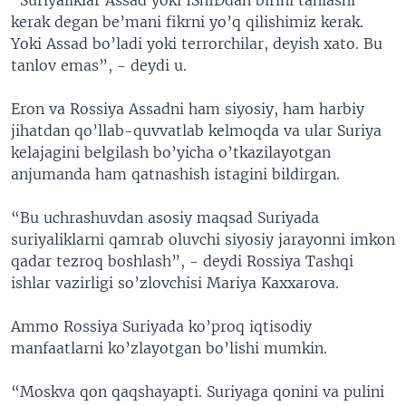
kerak degan be’mani fikrni yo’q qilishimiz kerak.
Yoki Assad bo’ladi yoki terrorchilar, deyish xato. Bu
tanlov emas”, - deydi u.
Eron va Rossiya Assadni ham siyosiy, ham harbiy
jihatdan qo’llab-quvvatlab kelmoqda va ular Suriya
kelajagini belgilash bo’yicha o’tkazilayotgan
anjumanda ham qatnashish istagini bildirgan.
“Bu uchrashuvdan asosiy maqsad Suriyada
suriyaliklarni qamrab oluvchi siyosiy jarayonni imkon
qadar tezroq boshlash”, - deydi Rossiya Tashqi
ishlar vazirligi so’zlovchisi Mariya Kaxxarova.
Ammo Rossiya Suriyada ko’proq iqtisodiy
manfaatlarni ko’zlayotgan bo’lishi mumkin.
“Moskva qon qaqshayapti. Suriyaga qonini va pulini