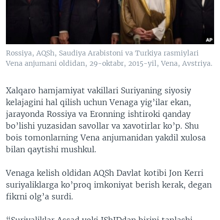
VIDEO
ODNOKLASSNIKI
XABARLAR SURATLARDA
TELEGRAM
TWITTER
Rossiya, AQSh, Saudiya Arabistoni va Turkiya rasmiylari
SOUNDCLOUD
VOA
Vena anjumani oldidan, 29-oktabr, 2015-yil, Vena, Avstriya.
Xalqaro hamjamiyat vakillari Suriyaning siyosiy
kelajagini hal qilish uchun Venaga yig’ilar ekan,
jarayonda Rossiya va Eronning ishtiroki qanday
bo’lishi yuzasidan savollar va xavotirlar ko’p. Shu
bois tomonlarning Vena anjumanidan yakdil xulosa
bilan qaytishi mushkul.
Venaga kelish oldidan AQSh Davlat kotibi Jon Kerri
suriyaliklarga ko’proq imkoniyat berish kerak, degan
fikrni olg’a surdi.
“Suriyaliklar Assad yoki IShIDdan birini tanlashi