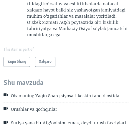
tilidagi ko'rsatuv va eshittirishlarda nafaqat
xalqaro hayot balki siz yashayotgan jamiyatdagi
muhim o'zgarishlar va masalalar yoritiladi.
O'zbek xizmati AQSh poytaxtida olti kishilik
tahririyatga va Markaziy Osiyo bo'ylab jamoatchi
muxbirlarga ega.
This item is part of
Yaqin Sharq
Xalqaro
Shu mavzuda
Obamaning Yaqin Sharq siyosati keskin tanqid ostida
Urushlar va qochqinlar
Suriya yana bir Afg'oniston emas, deydi urush faxriylari