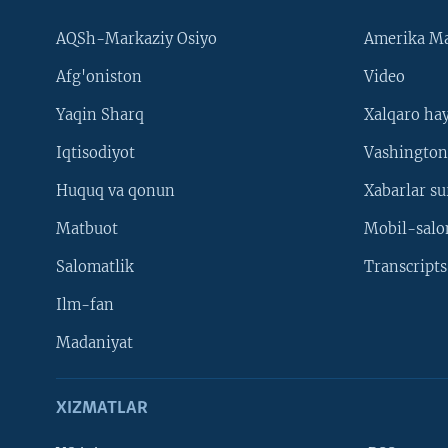
AQSh-Markaziy Osiyo
Amerika Ma
Afg'oniston
Video
Yaqin Sharq
Xalqaro ha
Iqtisodiyot
Vashington
Huquq va qonun
Xabarlar su
Matbuot
Mobil-salo
Salomatlik
Transcripts
Ilm-fan
Madaniyat
XIZMATLAR