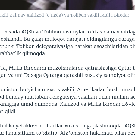
ili Zalmay Xalilzod (o'ngda) va Tolibon vakili Mulla Birodar
i Doxada AQSh va Tolibon rasmiylari o’rtasida navbatdag
oshlandi. Bu galgi muloqot darajasi oldingilariga qarag
chunki Tolibon delegatsiyasiga harakat asoschilaridan bi
rahbarlik qilmoqda.
’ra, Mulla Birodarni muzokaralarda qatnashishga Qatar t
gan va uni Doxaga Qatarga qarashli xususiy samolyot oli
oniston bo’yicha maxsus vakili, Amerikadan bosh muzo
od bunday martabali delegatsiya vakillari bilan muhim k
inligiga umid qilmoqda. Xalilzod va Mulla Birodar 26-fe
 qildi.
hlikka yetaklovchi shartlar xususida gaplashmoqda. AQS
r harakatlarni to’xtatib, Afg’oniston hukumati bilan be