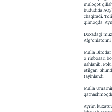
muloqot qilis
hududida AQShg
chaqiradi. Tol
qilmoqda. Ayn
Doxadagi muzo
Afg’onistonni
Mulla Birodar
o’rinbosari b
ushlanib, Poki
etilgan. Shun
tayinlandi.
Mulla Umarni
qatnashmoqda
Ayrim kuzatuv