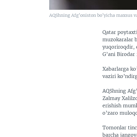
AQShning Afg’oniston bo’yicha maxsus vak
Qatar poytaxt
muzokaralar b
yuqoriroqdir, 
G’ani Birodar 
Xabarlarga ko
vaziri ko’ndir
AQShning Afg’
Zalmay Xalilz
erishish mumk
o’zaro muloqot
Tomonlar tinc
barcha jangova