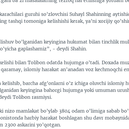
tgani ba’zi masalalarning tezroq hal etilishiga yordam b
rachilari guruhi so’zlovchisi Suhayl Shahinning aytishic
ng tashqi tomoniga kelishishi kerak, ya’ni xorijiy qo’shi
lishuv bo’lganidan keyingina hukumat bilan tinchlik mul
bo'yicha gaplashamiz”, - deydi Shahin.
 kelishi bilan Tolibon odatda hujumga o’tadi. Doxada mu
 qaramay, islomiy harakat an’anadan voz kechmoqchi e
kelishib, barcha afg’onlarni o’z ichiga oluvchi islomiy
’lganidan keyingina bahorgi hujumga yoki umuman urus
deydi Tolibon rasmiysi.
chki nizo mamlakat bo’ylab 3804 odam o’limiga sabab bo’l
’onistonda harbiy harakat boshlagan shu davr mobayni
am 2300 askarini yo’qotgan.