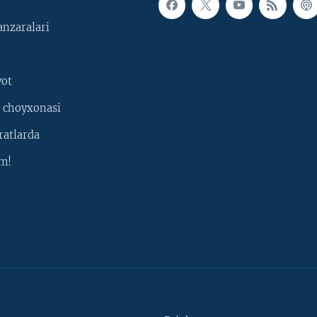
nzaralari
yot
 choyxonasi
ratlarda
m!