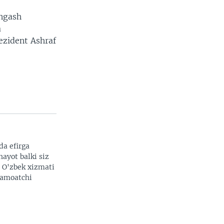
engash
a
ezident Ashraf
da efirga
hayot balki siz
. O'zbek xizmati
 jamoatchi