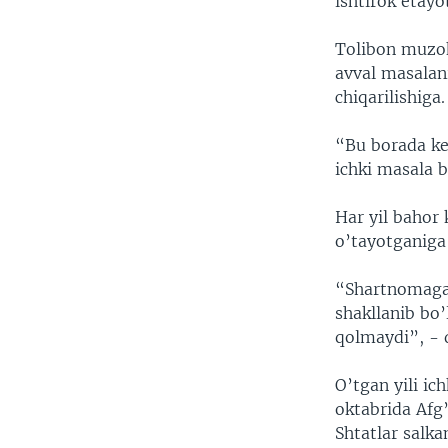
ishtirok etayo
Tolibon muzoka
avval masalani
chiqarilishiga.
“Bu borada ke
ichki masala 
Har yil bahor
o’tayotganiga
“Shartnomaga 
shakllanib bo
qolmaydi”, - 
O’tgan yili i
oktabrida Afg
Shtatlar salk