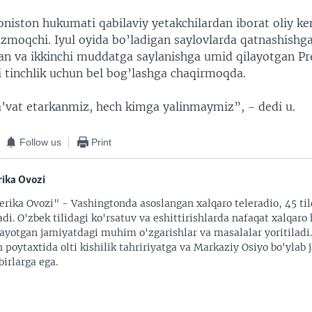
oniston hukumati qabilaviy yetakchilardan iborat oliy k
azmoqchi. Iyul oyida bo’ladigan saylovlarda qatnashishg
an va ikkinchi muddatga saylanishga umid qilayotgan Pr
i tinchlik uchun bel bog’lashga chaqirmoqda.
a’vat etarkanmiz, hech kimga yalinmaymiz”, - dedi u.
Follow us
Print
ika Ovozi
rika Ovozi" - Vashingtonda asoslangan xalqaro teleradio, 45 til
adi. O'zbek tilidagi ko'rsatuv va eshittirishlarda nafaqat xalqaro 
ayotgan jamiyatdagi muhim o'zgarishlar va masalalar yoritiladi
 poytaxtida olti kishilik tahririyatga va Markaziy Osiyo bo'ylab
irlarga ega.