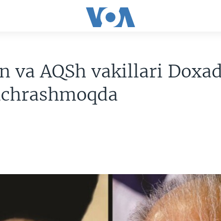
n va AQSh vakillari Doxa
uchrashmoqda