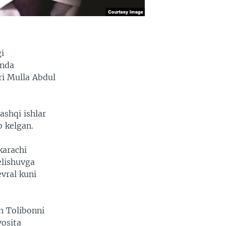
i
anda
ri Mulla Abdul
ashqi ishlar
b kelgan.
karachi
elishuvga
vral kuni
h Tolibonni
vosita