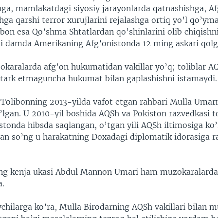
hga, mamlakatdagi siyosiy jarayonlarda qatnashishga, Af
a qarshi terror xurujlarini rejalashga ortiq yo’l qo’yma
ibon esa Qo’shma Shtatlardan qo’shinlarini olib chiqishni
i damda Amerikaning Afg’onistonda 12 ming askari qolg
karalarda afg’on hukumatidan vakillar yo’q; toliblar AQ
 tark etmaguncha hukumat bilan gaplashishni istamaydi.
 Tolibonning 2013-yilda vafot etgan rahbari Mulla Umar
o’lgan. U 2010-yil boshida AQSh va Pokiston razvedkasi
stonda hibsda saqlangan, o’tgan yili AQSh iltimosiga ko
dan so’ng u harakatning Doxadagi diplomatik idorasiga r
ng kenja ukasi Abdul Mannon Umari ham muzokaralard
.
chilarga ko’ra, Mulla Birodarning AQSh vakillari bilan 