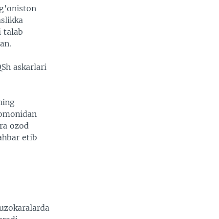
g’oniston
slikka
 talab
an.
Sh askarlari
ning
 tomonidan
’ra ozod
ahbar etib
a
muzokaralarda