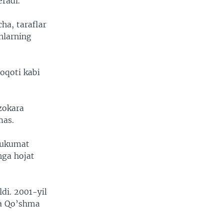
eradi.
ha, taraflar
nlarning
oqoti kabi
zokara
mas.
 hukumat
hga hojat
di. 2001-yil
da Qo’shma