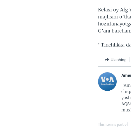
Kelasi oy Afg’
majlisini o’tk
hozirlanayotg
G’ani barchan
“Tinchlikka d
Ulashing
Amer
"Ame
chiq
yash
AQSh
muxb
This item is part of