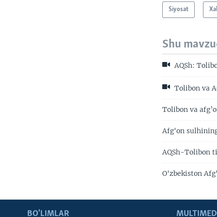
Siyosat
Xa
Shu mavzu
AQSh: Tolibo
Tolibon va 
Tolibon va afg’
Afg'on sulhinin
AQSh-Tolibon ti
O'zbekiston Afg
BO'LIMLAR
MULTIMED