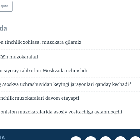
lqaro
da
n tinchlik xohlasa, muzokara qilamiz
AQSh muzokaralari
on siyosiy rahbarlari Moskvada uchrashdi
g Moskva uchrashuvidan keyingi jarayonlari qanday kechadi?
nchlik muzokaralari davom etayapti
'oniston muzokaralarida asosiy vositachiga aylanmoqchi
IA