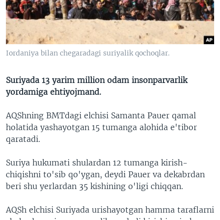
VIDEO
ODNOKLASSNIKI
XABARLAR SURATLARDA
TELEGRAM
TWITTER
Iordaniya bilan chegaradagi suriyalik qochoqlar.
SOUNDCLOUD
VOA
Suriyada 13 yarim million odam insonparvarlik
yordamiga ehtiyojmand.
AQShning BMTdagi elchisi Samanta Pauer qamal
holatida yashayotgan 15 tumanga alohida e'tibor
qaratadi.
Suriya hukumati shulardan 12 tumanga kirish-
chiqishni to'sib qo'ygan, deydi Pauer va dekabrdan
beri shu yerlardan 35 kishining o'ligi chiqqan.
AQSh elchisi Suriyada urishayotgan hamma taraflarni