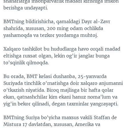
shaharlarga insonparvarlik madadi kirishiga imkon
berishga undayapti.
BMTning bildirishicha, qamaldagi Dayr al-Zavr
shahrida, xususan, 200 ming odam ochlikda
yashamoqda va tezkor yordamga muhtoj.
Xalqaro tashkilot bu hududlarga havo orqali madad
eltishga ruxsat olgan, lekin og'ir janglar bunga
to'sqinlik qilmoqda.
Bu orada, BMT kelasi dushanba, 25-yanvarda
Suriyada tinchlik o'rnatishga doir xalqaro anjumanni
o'tkazish niyatida. Biroq majlisga bir hafta qolar
ekan, qatnashchilar kim ekani hanuz noma'lum va
yig'in bekor qilinadi, degan taxminlar yangrayapti.
BMTning Suriya bo'yicha maxsus vakili Staffan de
Mistura 17 davlatdan, xususan, Amerika va