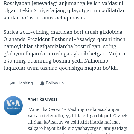
Rossiyadan Jenevadagi anjumanga kelish va'dasini
olgan. Lekin Suriyada jang qilayotgan muxolifatdan
kimlar bo'lishi hanuz ochiq masala.
Suriya 2011-yilning martidan beri urush girdobida.
O'shanda Prezident Bashar al-Assadga qarshi tinch
namoyishlar shafqatsizlarcha bostirilgan, so'ng
g'alayon fuqarolar urushiga aylanib ketgan. Mojaro
250 ming odamning boshini yedi. Millionlab
fuqarolar uyini tashlab qochishga majbur bo'ldi.
Ulashing
Follow us
Amerika Ovozi
"Amerika Ovozi" - Vashingtonda asoslangan
xalqaro teleradio, 45 tilda efirga chiqadi. O'zbek
tilidagi ko'rsatuv va eshittirishlarda nafaqat
xalqaro hayot balki siz yashayotgan jamiyatdagi