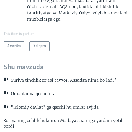
muhim o'zgarishlar va masalalar yoritiladi.
O'zbek xizmati AQSh poytaxtida olti kishilik
tahririyatga va Markaziy Osiyo bo'ylab jamoatchi
muxbirlarga ega.
This item is part of
Amerika
Xalqaro
Shu mavzuda
Suriya tinchlik rejasi tayyor, Assadga nima bo'ladi?
Urushlar va qochqinlar
"Islomiy davlat" ga qarshi hujumlar avjida
Suriyaning ochlik hukmron Madaya shahriga yordam yetib
bordi