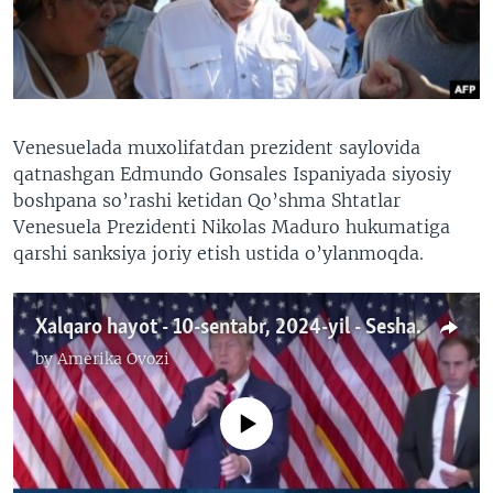
VIDEO
ODNOKLASSNIKI
XABARLAR SURATLARDA
TELEGRAM
TWITTER
SOUNDCLOUD
VOA
Venesuelada muxolifatdan prezident saylovida
qatnashgan Edmundo Gonsales Ispaniyada siyosiy
boshpana so’rashi ketidan Qo’shma Shtatlar
Venesuela Prezidenti Nikolas Maduro hukumatiga
qarshi sanksiya joriy etish ustida o’ylanmoqda.
Xalqaro hayot - 10-sentabr, 2024-yil - Seshanba Harris va Tramp o’rtasida ilk teledebat kuni
by
Amerika Ovozi
No media source currently available