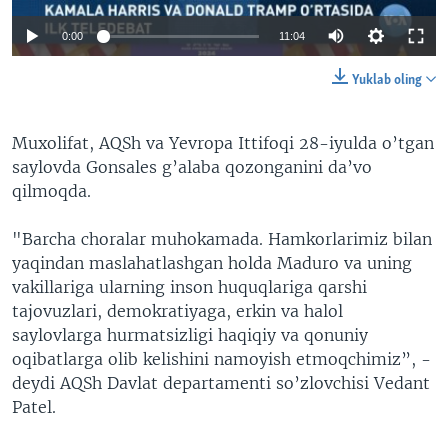
0:00
11:04
Yuklab oling
Muxolifat, AQSh va Yevropa Ittifoqi 28-iyulda o’tgan
saylovda Gonsales g’alaba qozonganini da’vo
qilmoqda.
"Barcha choralar muhokamada. Hamkorlarimiz bilan
yaqindan maslahatlashgan holda Maduro va uning
vakillariga ularning inson huquqlariga qarshi
tajovuzlari, demokratiyaga, erkin va halol
saylovlarga hurmatsizligi haqiqiy va qonuniy
oqibatlarga olib kelishini namoyish etmoqchimiz”, -
deydi AQSh Davlat departamenti so’zlovchisi Vedant
Patel.