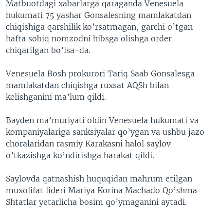
Matbuotdagi xabarlarga qaraganda Venesuela
hukumati 75 yashar Gonsalesning mamlakatdan
chiqishiga qarshilik ko’rsatmagan, garchi o’tgan
hafta sobiq nomzodni hibsga olishga order
chiqarilgan bo’lsa-da.
Venesuela Bosh prokurori Tariq Saab Gonsalesga
mamlakatdan chiqishga ruxsat AQSh bilan
kelishganini ma’lum qildi.
Bayden ma’muriyati oldin Venesuela hukumati va
kompaniyalariga sanksiyalar qo’ygan va ushbu jazo
choralaridan rasmiy Karakasni halol saylov
o’tkazishga ko’ndirishga harakat qildi.
Saylovda qatnashish huquqidan mahrum etilgan
muxolifat lideri Mariya Korina Machado Qo’shma
Shtatlar yetarlicha bosim qo’ymaganini aytadi.