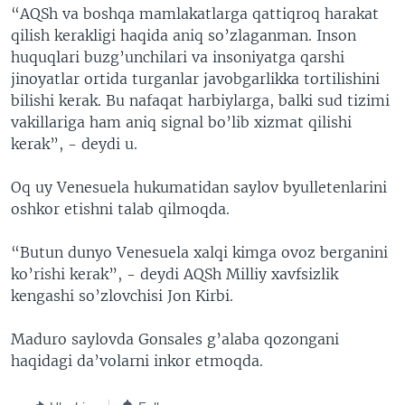
“AQSh va boshqa mamlakatlarga qattiqroq harakat
qilish kerakligi haqida aniq so’zlaganman. Inson
huquqlari buzg’unchilari va insoniyatga qarshi
jinoyatlar ortida turganlar javobgarlikka tortilishini
bilishi kerak. Bu nafaqat harbiylarga, balki sud tizimi
vakillariga ham aniq signal bo’lib xizmat qilishi
kerak”, - deydi u.
Oq uy Venesuela hukumatidan saylov byulletenlarini
oshkor etishni talab qilmoqda.
“Butun dunyo Venesuela xalqi kimga ovoz berganini
ko’rishi kerak”, - deydi AQSh Milliy xavfsizlik
kengashi so’zlovchisi Jon Kirbi.
Maduro saylovda Gonsales g’alaba qozongani
haqidagi da’volarni inkor etmoqda.