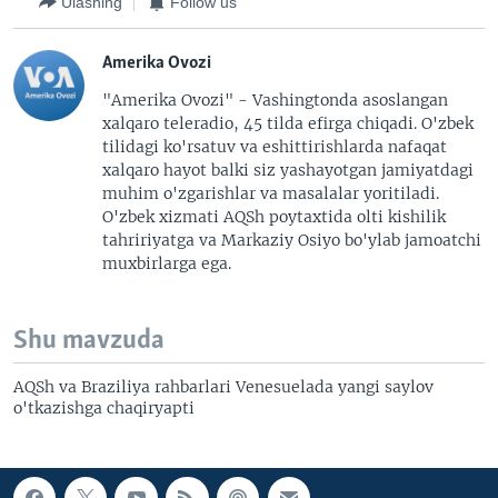
Ulashing
Follow us
Amerika Ovozi
"Amerika Ovozi" - Vashingtonda asoslangan
xalqaro teleradio, 45 tilda efirga chiqadi. O'zbek
tilidagi ko'rsatuv va eshittirishlarda nafaqat
xalqaro hayot balki siz yashayotgan jamiyatdagi
muhim o'zgarishlar va masalalar yoritiladi.
O'zbek xizmati AQSh poytaxtida olti kishilik
tahririyatga va Markaziy Osiyo bo'ylab jamoatchi
muxbirlarga ega.
Shu mavzuda
AQSh va Braziliya rahbarlari Venesuelada yangi saylov
o'tkazishga chaqiryapti