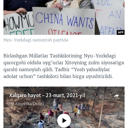
VIDEO
ODNOKLASSNIKI
XABARLAR SURATLARDA
TELEGRAM
TWITTER
SOUNDCLOUD
VOA
Nyu-Yorkdagi namoyish paytida
Birlashgan Millatlar Tashkilotining Nyu-Yorkdagi
qarorgohi oldida uyg’urlar Xitoyning zulm siyosatiga
qarshi namoyish qildi. Tadbir “Yosh yahudiylar
adolat uchun” tashkiloti bilan birga uyushtirildi.
Xalqaro hayot – 23-mart, 2021-yil
by
Amerika Ovozi
No media source currently available