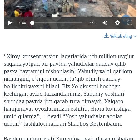
0:00
9:52
Yuklab oling
“Xitoy konsentratsion lagerlarida uch million uyg’ur
saqlanayotgan bir paytda yahudiylar qanday qilib
pasxa bayramini nishonlasin? Yahudiy xalqi qatliom
nimaligini, e’tiqodi uchun ta’qib etilish qanday
bo’lishini yaxshi biladi. Biz Xolokostni boshdan
kechirgan avlod farzandlarimiz. Yahudiy yoshlari
shunday paytda jim qarab tura olmaydi. Xalqaro
hamjamiyat ovozlarimizni eshitib, chora ko’rishiga
umid qilamiz”, - deydi “Yosh yahudiylar adolat
uchun” tashkiloti rahbari Shabbos Kestenbaum.
Bayden ma’muriyati Xitoyning uyg’urlarga nisbatan