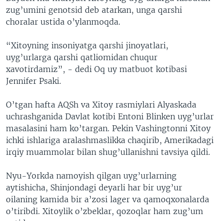
zug’umini genotsid deb atarkan, unga qarshi
choralar ustida o’ylanmoqda.
“Xitoyning insoniyatga qarshi jinoyatlari,
uyg’urlarga qarshi qatliomidan chuqur
xavotirdamiz”, - dedi Oq uy matbuot kotibasi
Jennifer Psaki.
O’tgan hafta AQSh va Xitoy rasmiylari Alyaskada
uchrashganida Davlat kotibi Entoni Blinken uyg’urlar
masalasini ham ko’targan. Pekin Vashingtonni Xitoy
ichki ishlariga aralashmaslikka chaqirib, Amerikadagi
irqiy muammolar bilan shug’ullanishni tavsiya qildi.
Nyu-Yorkda namoyish qilgan uyg’urlarning
aytishicha, Shinjondagi deyarli har bir uyg’ur
oilaning kamida bir a’zosi lager va qamoqxonalarda
o’tiribdi. Xitoylik o’zbeklar, qozoqlar ham zug’um