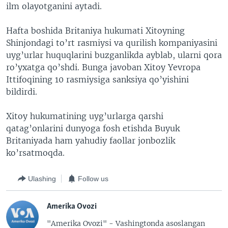
ilm olayotganini aytadi.
Hafta boshida Britaniya hukumati Xitoyning
Shinjondagi to’rt rasmiysi va qurilish kompaniyasini
uyg’urlar huquqlarini buzganlikda ayblab, ularni qora
ro’yxatga qo’shdi. Bunga javoban Xitoy Yevropa
Ittifoqining 10 rasmiysiga sanksiya qo’yishini
bildirdi.
Xitoy hukumatining uyg’urlarga qarshi
qatag’onlarini dunyoga fosh etishda Buyuk
Britaniyada ham yahudiy faollar jonbozlik
ko’rsatmoqda.
Ulashing
Follow us
Amerika Ovozi
"Amerika Ovozi" - Vashingtonda asoslangan