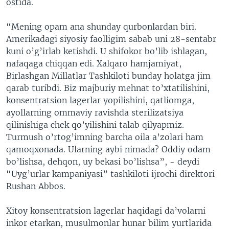
ostida.
“Mening opam ana shunday qurbonlardan biri.
Amerikadagi siyosiy faolligim sabab uni 28-sentabr
kuni o’g’irlab ketishdi. U shifokor bo’lib ishlagan,
nafaqaga chiqqan edi. Xalqaro hamjamiyat,
Birlashgan Millatlar Tashkiloti bunday holatga jim
qarab turibdi. Biz majburiy mehnat to’xtatilishini,
konsentratsion lagerlar yopilishini, qatliomga,
ayollarning ommaviy ravishda sterilizatsiya
qilinishiga chek qo’yilishini talab qilyapmiz.
Turmush o’rtog’imning barcha oila a’zolari ham
qamoqxonada. Ularning aybi nimada? Oddiy odam
bo’lishsa, dehqon, uy bekasi bo’lishsa”, - deydi
“Uyg’urlar kampaniyasi” tashkiloti ijrochi direktori
Rushan Abbos.
Xitoy konsentratsion lagerlar haqidagi da’volarni
inkor etarkan, musulmonlar hunar bilim yurtlarida