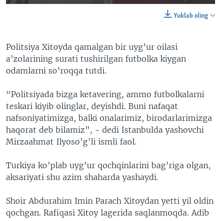
Yuklab oling
Politsiya Xitoyda qamalgan bir uyg’ur oilasi
a’zolarining surati tushirilgan futbolka kiygan
odamlarni so’roqqa tutdi.
“Politsiyada bizga ketavering, ammo futbolkalarni
teskari kiyib olinglar, deyishdi. Buni nafaqat
nafsoniyatimizga, balki onalarimiz, birodarlarimizga
haqorat deb bilamiz”, - dedi Istanbulda yashovchi
Mirzaahmat Ilyoso’g’li ismli faol.
Turkiya ko’plab uyg’ur qochqinlarini bag’riga olgan,
aksariyati shu azim shaharda yashaydi.
Shoir Abdurahim Imin Parach Xitoydan yetti yil oldin
qochgan. Rafiqasi Xitoy lagerida saqlanmoqda. Adib