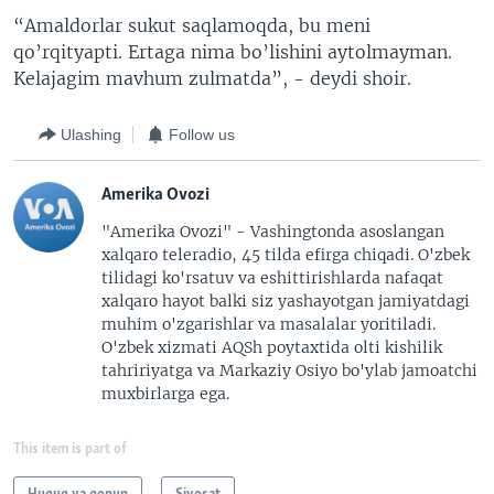
“Amaldorlar sukut saqlamoqda, bu meni
qo’rqityapti. Ertaga nima bo’lishini aytolmayman.
Kelajagim mavhum zulmatda”, - deydi shoir.
Ulashing
Follow us
Amerika Ovozi
"Amerika Ovozi" - Vashingtonda asoslangan
xalqaro teleradio, 45 tilda efirga chiqadi. O'zbek
tilidagi ko'rsatuv va eshittirishlarda nafaqat
xalqaro hayot balki siz yashayotgan jamiyatdagi
muhim o'zgarishlar va masalalar yoritiladi.
O'zbek xizmati AQSh poytaxtida olti kishilik
tahririyatga va Markaziy Osiyo bo'ylab jamoatchi
muxbirlarga ega.
This item is part of