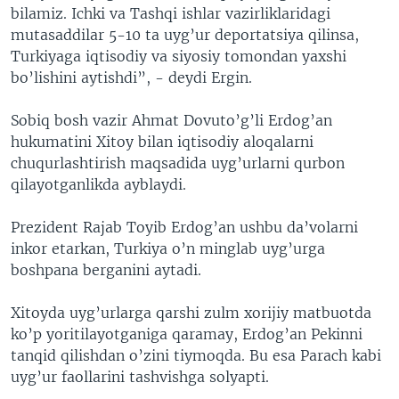
bilamiz. Ichki va Tashqi ishlar vazirliklaridagi
mutasaddilar 5-10 ta uyg’ur deportatsiya qilinsa,
Turkiyaga iqtisodiy va siyosiy tomondan yaxshi
bo’lishini aytishdi”, - deydi Ergin.
Sobiq bosh vazir Ahmat Dovuto’g’li Erdog’an
hukumatini Xitoy bilan iqtisodiy aloqalarni
chuqurlashtirish maqsadida uyg’urlarni qurbon
qilayotganlikda ayblaydi.
Prezident Rajab Toyib Erdog’an ushbu da’volarni
inkor etarkan, Turkiya o’n minglab uyg’urga
boshpana berganini aytadi.
Xitoyda uyg’urlarga qarshi zulm xorijiy matbuotda
ko’p yoritilayotganiga qaramay, Erdog’an Pekinni
tanqid qilishdan o’zini tiymoqda. Bu esa Parach kabi
uyg’ur faollarini tashvishga solyapti.