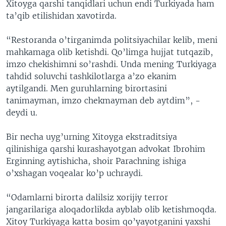
Xitoyga qarshi tanqidlari uchun endi Turkiyada ham
ta’qib etilishidan xavotirda.
“Restoranda o’tirganimda politsiyachilar kelib, meni
mahkamaga olib ketishdi. Qo’limga hujjat tutqazib,
imzo chekishimni so’rashdi. Unda mening Turkiyaga
tahdid soluvchi tashkilotlarga a’zo ekanim
aytilgandi. Men guruhlarning birortasini
tanimayman, imzo chekmayman deb aytdim”, -
deydi u.
Bir necha uyg’urning Xitoyga ekstraditsiya
qilinishiga qarshi kurashayotgan advokat Ibrohim
Erginning aytishicha, shoir Parachning ishiga
o’xshagan voqealar ko’p uchraydi.
“Odamlarni birorta dalilsiz xorijiy terror
jangarilariga aloqadorlikda ayblab olib ketishmoqda.
Xitoy Turkiyaga katta bosim qo’yayotganini yaxshi