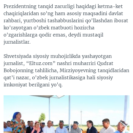
Prezidentning tanqid zarurligi haqidagi ketma-ket
chaqiriqlaridan so'ng ham asosiy maqsadini davlat
rahbari, yurtboshi tashabbuslarini qo'llashdan iborat
ko'rayotgan o'zbek matbuoti hozircha
o'zgarishlarga qodir emas, deydi mustaqil
jurnalistlar.
Shvetsiyada siyosiy muhojirlikda yashayotgan
jurnalist, “Eltuz.com” nashri muharriri Qudrat
Bobojonning tahlilicha, Mirziyoyevning tanqidlaridan
qat’i nazar, o'zbek jurnalistikasiga hali siyosiy
imkoniyat berilgani yo'q.