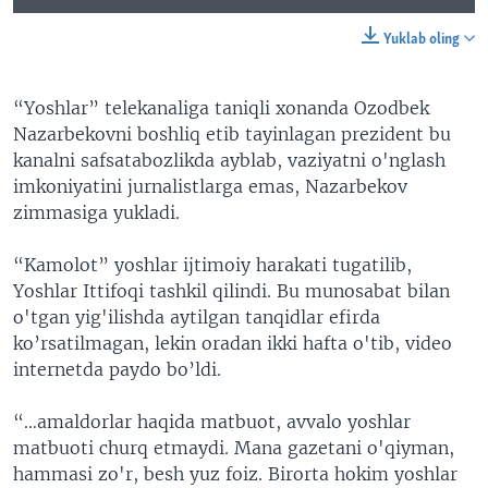
Yuklab oling
“Yoshlar” telekanaliga taniqli xonanda Ozodbek
Nazarbekovni boshliq etib tayinlagan prezident bu
kanalni safsatabozlikda ayblab, vaziyatni o'nglash
imkoniyatini jurnalistlarga emas, Nazarbekov
zimmasiga yukladi.
“Kamolot” yoshlar ijtimoiy harakati tugatilib,
Yoshlar Ittifoqi tashkil qilindi. Bu munosabat bilan
o'tgan yig'ilishda aytilgan tanqidlar efirda
ko’rsatilmagan, lekin oradan ikki hafta o'tib, video
internetda paydo bo’ldi.
“…amaldorlar haqida matbuot, avvalo yoshlar
matbuoti churq etmaydi. Mana gazetani o'qiyman,
hammasi zo'r, besh yuz foiz. Birorta hokim yoshlar