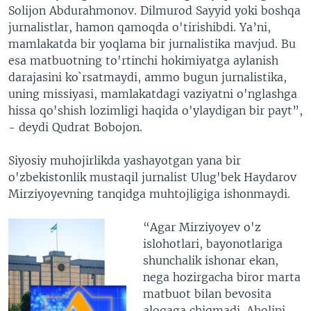
Solijon Abdurahmonov. Dilmurod Sayyid yoki boshqa
jurnalistlar, hamon qamoqda o'tirishibdi. Ya’ni,
mamlakatda bir yoqlama bir jurnalistika mavjud. Bu
esa matbuotning to'rtinchi hokimiyatga aylanish
darajasini ko`rsatmaydi, ammo bugun jurnalistika,
uning missiyasi, mamlakatdagi vaziyatni o'nglashga
hissa qo'shish lozimligi haqida o'ylaydigan bir payt”,
- deydi Qudrat Bobojon.
Siyosiy muhojirlikda yashayotgan yana bir
o'zbekistonlik mustaqil jurnalist Ulug'bek Haydarov
Mirziyoyevning tanqidga muhtojligiga ishonmaydi.
“Agar Mirziyoyev o'z
islohotlari, bayonotlariga
shunchalik ishonar ekan,
nega hozirgacha biror marta
matbuot bilan bevosita
aloqaga chiqmadi. Aholini