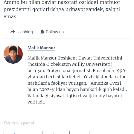
Ammo bu bilan davlat nazorati ostidagi matbuot
prezidentni qoniqtirishga urinayotgandek, xalqni
emas.
Ulashing
Follow us
Malik Mansur
Malik Mansur Toshkent Davlat Universitetini
(hozirda O'zbekiston Milliy Universiteti)
bitirgan. Professional jurnalist. Bu sohada 1990-
yilardan beri ishlab keladi. O'zbekistonda qator
nashrlarda faoliyat yuritgan. "Amerika Ovozi
bilan 2002-yildan buyon hamkorlik qilib keladi.
Vatandagi siyosat, iqtisod va ijtimoiy hayotni
yoritadi.
This item is part of