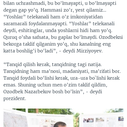
bilan uchrashmadi, bu bo'lmayapti, u bo'lmayapti
degan gap yo'q. Hammasi zo'r, yest qilamiz…
“Yoshlar” telekanali ham o'z imkoniyatidan
saramarali foydalanmayapti. “Yoshlar” telekanali
deydi, eshitinglar, unda yoshlarni hidi ham yo'q.
Quruq o'sha safsata, bu gaplar bo'lmaydi. Ozodbekni
bekorga taklif qilganim yo'q, shu kanalning eng
katta boshlig'i bo'ladi”, - deydi Mirziyoyev.
“Tanqid qilish kerak, tanqidning tagi natija.
Tanqidning ham ma'nosi, madaniyati, ma'rifati bor.
Tanqid foydali bo'lishi kerak, ura-ura bo`lishi kerak
emas. Shuning uchun men o'zim taklif qildim,
Ozodbek Nazarbekov bosh bo'lsin”, - deydi
prezident.