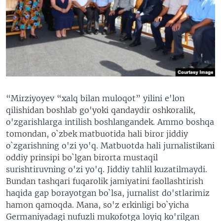
“Mirziyoyev “xalq bilan muloqot” yilini e'lon
qilishidan boshlab go'yoki qandaydir oshkoralik,
o'zgarishlarga intilish boshlangandek. Ammo boshqa
tomondan, o`zbek matbuotida hali biror jiddiy
o`zgarishning o'zi yo'q. Matbuotda hali jurnalistikani
oddiy prinsipi bo`lgan birorta mustaqil
surishtiruvning o'zi yo'q. Jiddiy tahlil kuzatilmaydi.
Bundan tashqari fuqarolik jamiyatini faollashtirish
haqida gap borayotgan bo`lsa, jurnalist do'stlarimiz
hamon qamoqda. Mana, so'z erkinligi bo`yicha
Germaniyadagi nufuzli mukofotga loyiq ko'rilgan