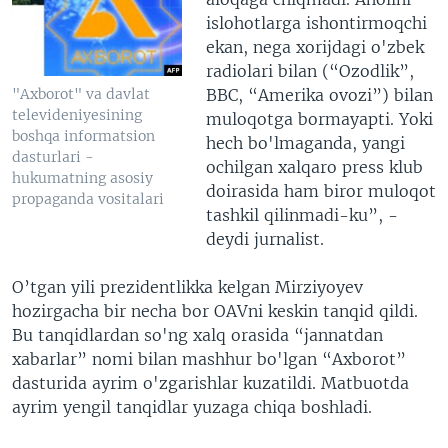
islohotlarga ishontirmoqchi
ekan, nega xorijdagi o'zbek
radiolari bilan (“Ozodlik”,
"Axborot" va davlat
BBC, “Amerika ovozi”) bilan
televideniyesining
muloqotga bormayapti. Yoki
boshqa informatsion
hech bo'lmaganda, yangi
dasturlari -
ochilgan xalqaro press klub
hukumatning asosiy
doirasida ham biror muloqot
propaganda vositalari
tashkil qilinmadi-ku”, -
deydi jurnalist.
O’tgan yili prezidentlikka kelgan Mirziyoyev
hozirgacha bir necha bor OAVni keskin tanqid qildi.
Bu tanqidlardan so'ng xalq orasida “jannatdan
xabarlar” nomi bilan mashhur bo'lgan “Axborot”
dasturida ayrim o'zgarishlar kuzatildi. Matbuotda
ayrim yengil tanqidlar yuzaga chiqa boshladi.