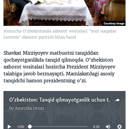
VIDEO
ODNOKLASSNIKI
XABARLAR SURATLARDA
TELEGRAM
TWITTER
Hozircha O'zbekistonda axborot vositalari "yurt naqadar
SOUNDCLOUD
VOA
farovon" ekanini yoritish bilan band
Shavkat Mirziyoyev matbuotni tanqiddan
qochayotganlikda tanqid qilmoqda.
O'zbekiston
axborot vositalari hozircha Prezident Mirziyoyev
talabiga javob bermayapti. Mamlakatdagi asosiy
tanqidchi hamon prezidentning o'zi.
O'zbekiston: Tanqid qilmayotganlik uchun tanqid
by
Amerika Ovozi
No media source currently available
0:00
6:28