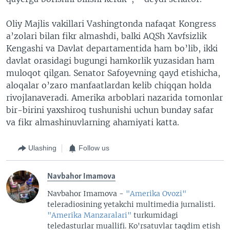
Oliy Majlis vakillari Vashingtonda nafaqat Kongress
a’zolari bilan fikr almashdi, balki AQSh Xavfsizlik
Kengashi va Davlat departamentida ham bo’lib, ikki
davlat orasidagi bugungi hamkorlik yuzasidan ham
muloqot qilgan. Senator Safoyevning qayd etishicha,
aloqalar o’zaro manfaatlardan kelib chiqqan holda
rivojlanaveradi. Amerika arboblari nazarida tomonlar
bir-birini yaxshiroq tushunishi uchun bunday safar
va fikr almashinuvlarning ahamiyati katta.
Ulashing
Follow us
Navbahor Imamova
Navbahor Imamova -
"Amerika Ovozi"
teleradiosining yetakchi multimedia jurnalisti.
"Amerika Manzaralari"
turkumidagi
teledasturlar muallifi. Ko'rsatuvlar taqdim etish