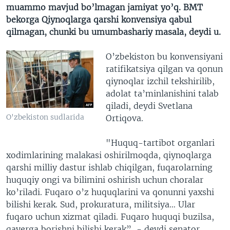
muammo mavjud bo’lmagan jamiyat yo’q. BMT
bekorga Qiynoqlarga qarshi konvensiya qabul
qilmagan, chunki bu umumbashariy masala, deydi u.
O’zbekiston bu konvensiyani
ratifikatsiya qilgan va qonun
qiynoqlar izchil tekshirilib,
adolat ta’minlanishini talab
qiladi, deydi Svetlana
O'zbekiston sudlarida
Ortiqova.
"Huquq-tartibot organlari
xodimlarining malakasi oshirilmoqda, qiynoqlarga
qarshi milliy dastur ishlab chiqilgan, fuqarolarning
huquqiy ongi va bilimini oshirish uchun choralar
ko’riladi. Fuqaro o’z huquqlarini va qonunni yaxshi
bilishi kerak. Sud, prokuratura, militsiya… Ular
fuqaro uchun xizmat qiladi. Fuqaro huquqi buzilsa,
qayerga borishni bilishi kerak”, - deydi senator.