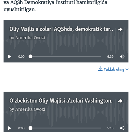
va AQSh Demokratiya Instituti hamkorligida
uyushtirilgan.
Oliy Majlis a'zolari AQShda, demokratik taraqqiyot - asosiy mavzu/O'zbekiston/Navbahor Imamova lavhasi
by
Amerika Ovozi
No media source currently available
0:00
6:39
Yuklab oling
O'zbekiston Oliy Majlisi a'zolari Vashingtonda/Senator Sodiq Safoyev bilan suhbat, Navbahor Imamova
by
Amerika Ovozi
No media source currently available
0:00
5:16