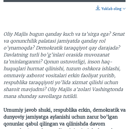
Yuklab oling
Oliy Majlis bugun qanday kuch va ta’sirga ega? Senat
va qonunchilik palatasi jamiyatda qanday rol
o’ynamoqda? Demokratik taraqqiyot qay darajada?
Davlatning turli bo’g’inlari orasida muvozanat
ta’minlanganmi? Qonun ustuvorligi, inson haq-
huquqlari hurmat qilinishi, tuzum oshkora ishlashi,
ommaviy axborot vositalari erkin faoliyat yuritib,
respublika taraqqiyoti yo’lida xizmat qilishi uchun
sharoit mavjudmi? Oliy Majlis a’zolari Vashingtonda
mana shunday savollarga tutildi.
Umumiy javob shuki, respublika erkin, demokratik va
dunyoviy jamiyatga aylanishi uchun zarur bo’lgan
qonunlar qabul qilingan va qilinishda davom