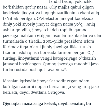
tahdid tashqi yoki ichki
bo’lishidan qat’iy nazar. Oliy majlis qabul qilgan
kodeksda jinoyat va huquqbuzarlik nima ekani aniq
ta’riflab berilgan. O’zbekiston jinoyat kodeksida
diniy yoki siyosiy jinoyat degan narsa yo’q… Aniq
ayblar qo’yilib, jinoyatchi deb topilib, qamoq
jazosiga mahkum etilgan insonlar mahbuslar va ular
turmalarda o’tiradi... 2001-yilda prezident Islom
Karimov fuqarolarni jinoiy javobgarlikka tutish
tizimini isloh qilish borasida farmon bergan. Og’ir
turdagi jinoyatlarni yengil kategoriyaga o’tkazish
jarayoni boshlangan. Qamoq jazosiga muqobil jazo
turlari ustida bosh qotirayapmiz”.
Masalan iqtisodiy jinoyatlar sodir etgan odam
ko’rilgan zararni qoplab bersa, unga yengilroq jazo
beriladi, deydi Svetlana Ortiqova.
Qiynoqlar masalasiga kelsak, deydi senator, bu