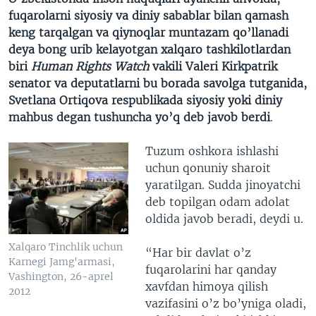
fuqarolarni siyosiy va diniy sabablar bilan qamash
keng tarqalgan va qiynoqlar muntazam qo’llanadi
deya bong urib kelayotgan xalqaro tashkilotlardan
biri
Human Rights Watch
vakili Valeri Kirkpatrik
senator va deputatlarni bu borada savolga tutganida,
Svetlana Ortiqova respublikada siyosiy yoki diniy
mahbus degan tushuncha yo’q deb javob berdi
.
Tuzum oshkora ishlashi
uchun qonuniy sharoit
yaratilgan. Sudda jinoyatchi
deb topilgan odam adolat
oldida javob beradi, deydi u.
Xalqaro Tinchlik uchun
“Har bir davlat o’z
Karnegi Jamg'armasi,
fuqarolarini har qanday
Vashington, 26-aprel
xavfdan himoya qilish
2012
vazifasini o’z bo’yniga oladi,