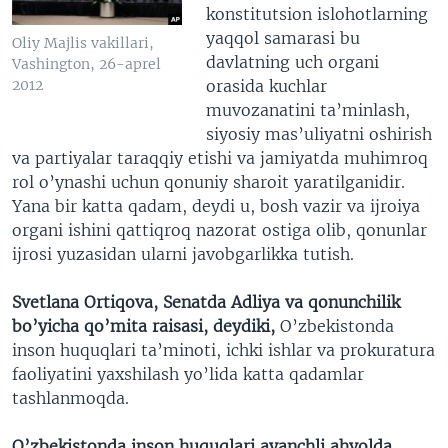
konstitutsion islohotlarning
yaqqol samarasi bu
Oliy Majlis vakillari,
davlatning uch organi
Vashington, 26-aprel
orasida kuchlar
2012
muvozanatini ta’minlash,
siyosiy mas’uliyatni oshirish
va partiyalar taraqqiy etishi va jamiyatda muhimroq
rol o’ynashi uchun qonuniy sharoit yaratilganidir.
Yana bir katta qadam, deydi u, bosh vazir va ijroiya
organi ishini qattiqroq nazorat ostiga olib, qonunlar
ijrosi yuzasidan ularni javobgarlikka tutish.
Svetlana Ortiqova, Senatda Adliya va qonunchilik
bo’yicha qo’mita raisasi, deydiki,
O’zbekistonda
inson huquqlari ta’minoti, ichki ishlar va prokuratura
faoliyatini yaxshilash yo’lida katta qadamlar
tashlanmoqda.
O’zbekistonda inson huquqlari ayanchli ahvolda,