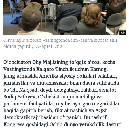
VIDEO
ODNOKLASSNIKI
XABARLAR SURATLARDA
TELEGRAM
TWITTER
SOUNDCLOUD
VOA
Oliy Majlis a'zolari Vashingtonda ilm-fan va siyosat ahli
oldida gapirdi, 26-aprel 2012
O’zbekiston Oliy Majlisining to’qqiz a'zosi kecha
Vashingtonda Xalqaro Tinchlik uchun Karnegi
jamg’armasida Amerika siyosiy doiralari vakillari,
jurnalistlar va mutaxassislar bilan davra suhbatida
bo’ldi. Maqsad, deydi delegatsiya rahbari senator
Sodiq Safoyev, O’zbekiston qonunchiligi va
parlament faoliyatida ro’y berayotgan o’zgarishlar
haqida gapirib berish, fikr almashish va AQSh
demokratik tajribasidan o’rganish. Bu tashrif
Kongress qoshidagi Ochiq dunyo yetakchilik dasturi