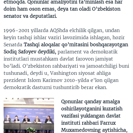
etmoqda. Qonunlar amaliyotini ta’minlash esa har
doim ham oson emas, deya tan oladi O’zbekiston
senator va deputatlari.
1996-2001 yillarda AQShda elchilik qilgan, undan
keyin tashqi ishlar vaziri lavozimida ishlagan, hozir
Senatda
Tashqi aloqalar qo’mitasini boshqarayotgan
Sodiq Safoyev
deydiki,
parlament va demokratik
institutlari mustahkam davlat farovon jamiyat
bo’ladi. O’zbekiston rahbariyati va jamoatchiligi buni
tushunadi, deydi u, Vashington siyosat ahliga
prezident Islom Karimov 2010-yilda e’lon qilgan
demokratik dasturni tushuntirib berar ekan.
Qonunlar qanday amalga
oshirilayotganini kuzatish
vazifasi yuklangan davlat
instituti rahbari Farrux
Muxamedovning aytishicha,