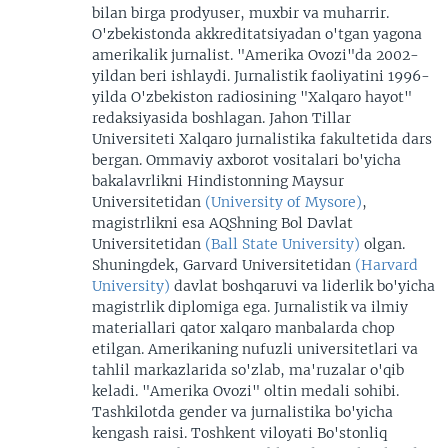
bilan birga prodyuser, muxbir va muharrir.
O'zbekistonda akkreditatsiyadan o'tgan yagona
amerikalik jurnalist. "Amerika Ovozi"da 2002-
yildan beri ishlaydi. Jurnalistik faoliyatini 1996-
yilda O'zbekiston radiosining "Xalqaro hayot"
redaksiyasida boshlagan. Jahon Tillar
Universiteti Xalqaro jurnalistika fakultetida dars
bergan. Ommaviy axborot vositalari bo'yicha
bakalavrlikni Hindistonning Maysur
Universitetidan
(University of Mysore)
,
magistrlikni esa AQShning Bol Davlat
Universitetidan
(Ball State University)
olgan.
Shuningdek, Garvard Universitetidan
(Harvard
University)
davlat boshqaruvi va liderlik bo'yicha
magistrlik diplomiga ega. Jurnalistik va ilmiy
materiallari qator xalqaro manbalarda chop
etilgan. Amerikaning nufuzli universitetlari va
tahlil markazlarida so'zlab, ma'ruzalar o'qib
keladi. "Amerika Ovozi" oltin medali sohibi.
Tashkilotda gender va jurnalistika bo'yicha
kengash raisi. Toshkent viloyati Bo'stonliq