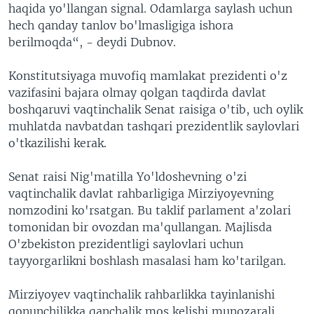
haqida yo'llangan signal. Odamlarga saylash uchun
hech qanday tanlov bo'lmasligiga ishora
berilmoqda“, - deydi Dubnov.
Konstitutsiyaga muvofiq mamlakat prezidenti o'z
vazifasini bajara olmay qolgan taqdirda davlat
boshqaruvi vaqtinchalik Senat raisiga o'tib, uch oylik
muhlatda navbatdan tashqari prezidentlik saylovlari
o'tkazilishi kerak.
Senat raisi Nig'matilla Yo'ldoshevning o'zi
vaqtinchalik davlat rahbarligiga Mirziyoyevning
nomzodini ko'rsatgan. Bu taklif parlament a'zolari
tomonidan bir ovozdan ma'qullangan. Majlisda
O'zbekiston prezidentligi saylovlari uchun
tayyorgarlikni boshlash masalasi ham ko'tarilgan.
Mirziyoyev vaqtinchalik rahbarlikka tayinlanishi
qonunchilikka qanchalik mos kelishi munozarali