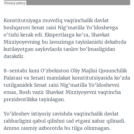
Konstitutsiyaga muvofiq vaqtinchalik davlat
boshqaruvi Senat raisi Nig'matilla Yo'ldoshevga
o'tishi kerak edi. Ekspertlarga ko'ra, Shavkat
Mirziyoyevning bu lavozimga tayinlanishi dekabrda
kutilayotgan saylovlarda tanlov bo'lmasligidan
darakdir.
8-sentabr kuni O'zbekiston Oliy Majlisi Qonunchilik
Palatasi va Senati mamlakat konstitutsiyasida ko'zda
tutilganidek Senat raisi Nig'matilla Yo'ldoshevni
emas, Bosh vazir Shavkat Mirziyoyevni vaqtincha
prezidentlikka tayinlagan.
Yo'ldoshev ixtiyoriy ravishda vaqtinchalik davlat
rahbarligini qabul qilishni rad etgani xabar qilinadi.
Ammo rasmiy axborotda bu tilga olinmagan.