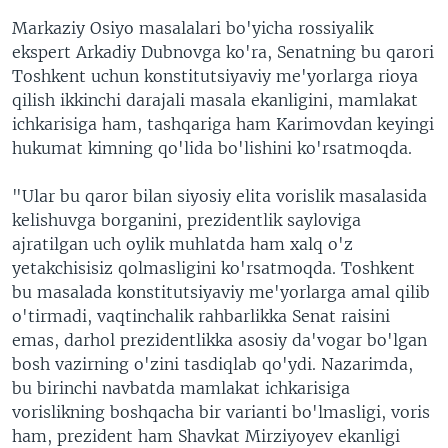
Markaziy Osiyo masalalari bo'yicha rossiyalik
ekspert Arkadiy Dubnovga ko'ra, Senatning bu qarori
Toshkent uchun konstitutsiyaviy me'yorlarga rioya
qilish ikkinchi darajali masala ekanligini, mamlakat
ichkarisiga ham, tashqariga ham Karimovdan keyingi
hukumat kimning qo'lida bo'lishini ko'rsatmoqda.
"Ular bu qaror bilan siyosiy elita vorislik masalasida
kelishuvga borganini, prezidentlik sayloviga
ajratilgan uch oylik muhlatda ham xalq o'z
yetakchisisiz qolmasligini ko'rsatmoqda. Toshkent
bu masalada konstitutsiyaviy me'yorlarga amal qilib
o'tirmadi, vaqtinchalik rahbarlikka Senat raisini
emas, darhol prezidentlikka asosiy da'vogar bo'lgan
bosh vazirning o'zini tasdiqlab qo'ydi. Nazarimda,
bu birinchi navbatda mamlakat ichkarisiga
vorislikning boshqacha bir varianti bo'lmasligi, voris
ham, prezident ham Shavkat Mirziyoyev ekanligi