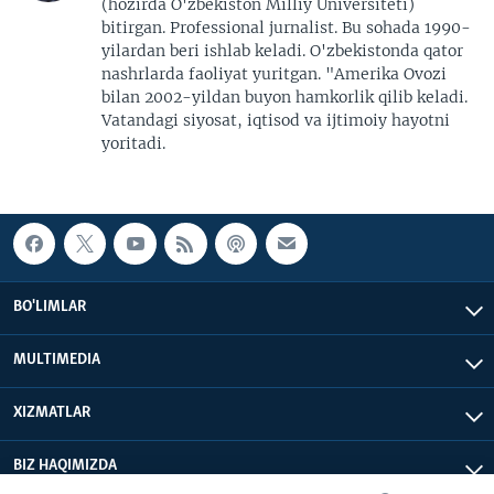
(hozirda O'zbekiston Milliy Universiteti)
bitirgan. Professional jurnalist. Bu sohada 1990-
yilardan beri ishlab keladi. O'zbekistonda qator
nashrlarda faoliyat yuritgan. "Amerika Ovozi
bilan 2002-yildan buyon hamkorlik qilib keladi.
Vatandagi siyosat, iqtisod va ijtimoiy hayotni
yoritadi.
BO'LIMLAR
MULTIMEDIA
XIZMATLAR
BIZ HAQIMIZDA