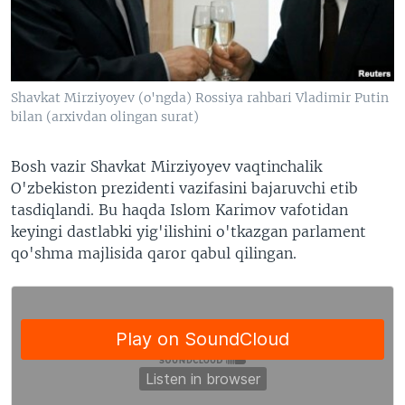
VIDEO
ODNOKLASSNIKI
XABARLAR SURATLARDA
TELEGRAM
TWITTER
Shavkat Mirziyoyev (o'ngda) Rossiya rahbari Vladimir Putin
SOUNDCLOUD
VOA
bilan (arxivdan olingan surat)
Bosh vazir Shavkat Mirziyoyev vaqtinchalik
O'zbekiston prezidenti vazifasini bajaruvchi etib
tasdiqlandi. Bu haqda Islom Karimov vafotidan
keyingi dastlabki yig'ilishini o'tkazgan parlament
qo'shma majlisida qaror qabul qilingan.