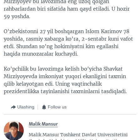
Mirziyoyev bu lavozimda eng uzoq qolgan
rahbarlardan biri sifatida ham qayd etiladi. U hozir
59 yoshda.
O'zbekistonni 27 yil boshqargan Islom Karimov 78
yoshida, rasmiy xabarga ko'ra, 2-sentabr kuni vafot
etdi. Shundan so'ng hokimiyatni kim egallashi
haqida munozaralar kuchaydi.
Ko'pchilik bu lavozimga kelish bo'yicha Shavkat
Mirziyoyevda imkoniyat yuqori ekanligini taxmin
qilib kelayotgan edi. Uning vaqtinchalik
prezidentlikka tayinlanishi taxminlarni tasdiqladi.
Ulashing
Follow us
Malik Mansur
Malik Mansur Toshkent Davlat Universitetini