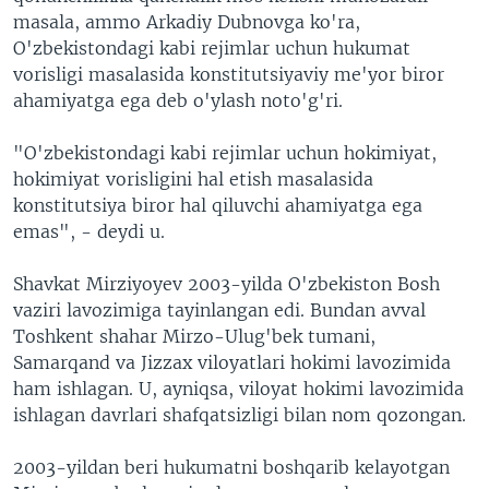
masala, ammo Arkadiy Dubnovga ko'ra,
O'zbekistondagi kabi rejimlar uchun hukumat
vorisligi masalasida konstitutsiyaviy me'yor biror
ahamiyatga ega deb o'ylash noto'g'ri.
"O'zbekistondagi kabi rejimlar uchun hokimiyat,
hokimiyat vorisligini hal etish masalasida
konstitutsiya biror hal qiluvchi ahamiyatga ega
emas", - deydi u.
Shavkat Mirziyoyev 2003-yilda O'zbekiston Bosh
vaziri lavozimiga tayinlangan edi. Bundan avval
Toshkent shahar Mirzo-Ulug'bek tumani,
Samarqand va Jizzax viloyatlari hokimi lavozimida
ham ishlagan. U, ayniqsa, viloyat hokimi lavozimida
ishlagan davrlari shafqatsizligi bilan nom qozongan.
2003-yildan beri hukumatni boshqarib kelayotgan