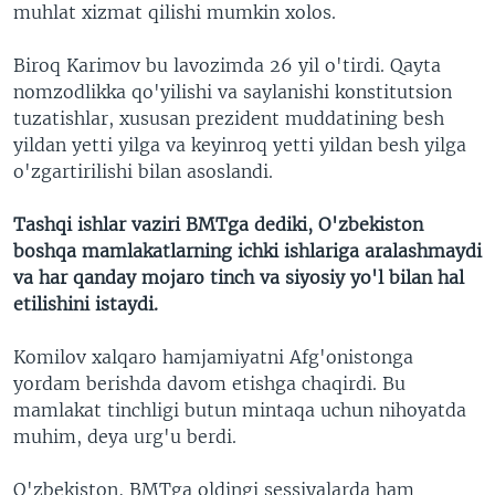
muhlat xizmat qilishi mumkin xolos.
Biroq Karimov bu lavozimda 26 yil o'tirdi. Qayta
nomzodlikka qo'yilishi va saylanishi konstitutsion
tuzatishlar, xususan prezident muddatining besh
yildan yetti yilga va keyinroq yetti yildan besh yilga
o'zgartirilishi bilan asoslandi.
Tashqi ishlar vaziri BMTga dediki, O'zbekiston
boshqa mamlakatlarning ichki ishlariga aralashmaydi
va har qanday mojaro tinch va siyosiy yo'l bilan hal
etilishini istaydi.
Komilov xalqaro hamjamiyatni Afg'onistonga
yordam berishda davom etishga chaqirdi. Bu
mamlakat tinchligi butun mintaqa uchun nihoyatda
muhim, deya urg'u berdi.
O'zbekiston, BMTga oldingi sessiyalarda ham