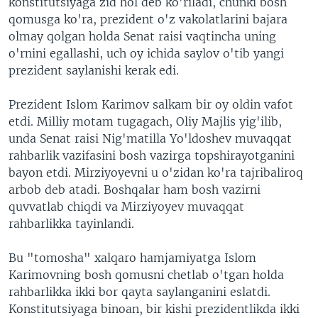
konstitutsiyaga zid hol deb ko'riladi, chunki bosh
qomusga ko'ra, prezident o'z vakolatlarini bajara
olmay qolgan holda Senat raisi vaqtincha uning
o'rnini egallashi, uch oy ichida saylov o'tib yangi
prezident saylanishi kerak edi.
Prezident Islom Karimov salkam bir oy oldin vafot
etdi. Milliy motam tugagach, Oliy Majlis yig'ilib,
unda Senat raisi Nig'matilla Yo'ldoshev muvaqqat
rahbarlik vazifasini bosh vazirga topshirayotganini
bayon etdi. Mirziyoyevni u o'zidan ko'ra tajribaliroq
arbob deb atadi. Boshqalar ham bosh vazirni
quvvatlab chiqdi va Mirziyoyev muvaqqat
rahbarlikka tayinlandi.
Bu "tomosha" xalqaro hamjamiyatga Islom
Karimovning bosh qomusni chetlab o'tgan holda
rahbarlikka ikki bor qayta saylanganini eslatdi.
Konstitutsiyaga binoan, bir kishi prezidentlikda ikki