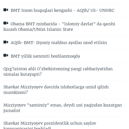
BMT Inson huquqlari kengashi - AQSh/ US- UNHRC
Obama BMT minbarida - "Islomiy davlat" da qarshi
kurash Obama/UNGA Islamic State
AQSh-BMT: Siyosiy mahbus ayollar ozod etilsin
BMT yillik sammiti boshlanmoqda
Qirg’iziston ahli O’zbekistonning yangi rahbariyatidan
nimalar kutayapti?
Shavkat Mirziyoyev davrida islohotlarga umid qilish
mumkinmi?
Mirziyoyev "samimiy" emas, deydi uni yaqindan kuzatgan
jurnalist
Shavkat Mirziyoyev prezidentlik uchun saylov
kampaniyasini boshladi