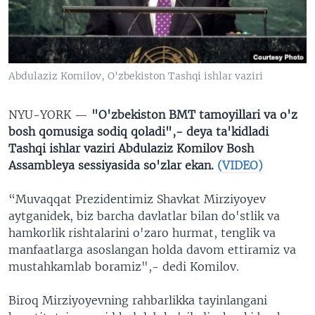
VIDEO
ODNOKLASSNIKI
XABARLAR SURATLARDA
TELEGRAM
TWITTER
Abdulaziz Komilov, O'zbekiston Tashqi ishlar vaziri
SOUNDCLOUD
VOA
NYU-YORK —
"O'zbekiston BMT
tamoyillari
va
o'z
bosh
qomusiga
sodiq
qoladi
",-
deya
ta'kidladi
Tashqi
ishlar
vaziri
Abdulaziz Komilov
Bosh
Assambleya
sessiyasida
so'zlar
ekan
.
(VIDEO)
“Muvaqqat Prezidentimiz Shavkat Mirziyoyev
aytganidek, biz barcha davlatlar bilan do'stlik va
hamkorlik rishtalarini o'zaro hurmat, tenglik va
manfaatlarga asoslangan holda davom ettiramiz va
mustahkamlab boramiz",- dedi Komilov.
Biroq Mirziyoyevning rahbarlikka tayinlangani