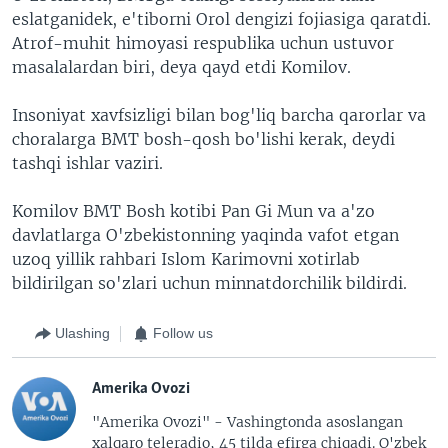
eslatganidek, e'tiborni Orol dengizi fojiasiga qaratdi.
Atrof-muhit himoyasi respublika uchun ustuvor
masalalardan biri, deya qayd etdi Komilov.
Insoniyat xavfsizligi bilan bog'liq barcha qarorlar va
choralarga BMT bosh-qosh bo'lishi kerak, deydi
tashqi ishlar vaziri.
Komilov BMT Bosh kotibi Pan Gi Mun va a'zo
davlatlarga O'zbekistonning yaqinda vafot etgan
uzoq yillik rahbari Islom Karimovni xotirlab
bildirilgan so'zlari uchun minnatdorchilik bildirdi.
Ulashing
Follow us
Amerika Ovozi
"Amerika Ovozi" - Vashingtonda asoslangan
xalqaro teleradio, 45 tilda efirga chiqadi. O'zbek