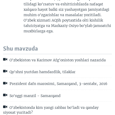
tilidagi ko'rsatuv va eshittirishlarda nafaqat
xalqaro hayot balki siz yashayotgan jamiyatdagi
muhim o'zgarishlar va masalalar yoritiladi.
O'zbek xizmati AQSh poytaxtida olti kishilik
tahririyatga va Markaziy Osiyo bo'ylab jamoatchi
muxbirlarga ega.
Shu mavzuda
O'zbekiston va Karimov Afg'oniston yoshlari nazarida
Qo'shni yurtdan hamdardlik, tilaklar
Prezident dafn marosimi, Samarqand, 3-sentabr, 2016
So'nggi manzil - Samarqand
O'zbekistonda kim yangi rahbar bo'ladi va qanday
siyosat yuritadi?