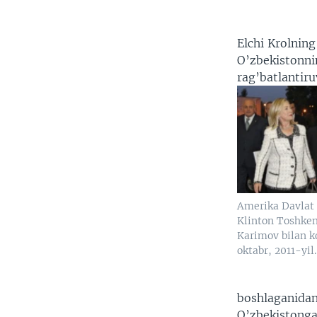
Elchi Krolnin
O’zbekistonni
rag’batlantiru
Amerika Davlat k
Klinton Toshken
Karimov bilan k
oktabr, 2011-yil.
boshlaganidan
O’zbekistonga 