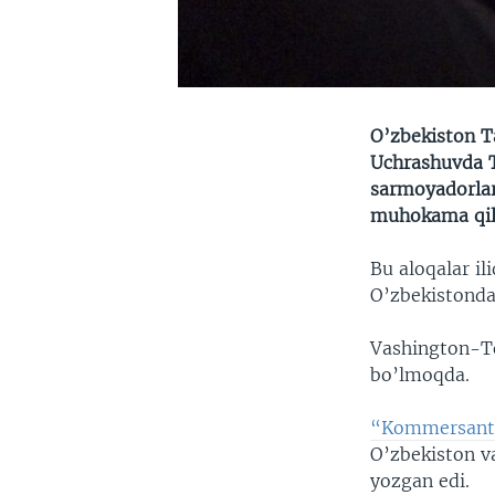
O’zbekiston Ta
Uchrashuvda T
sarmoyadorlar
muhokama qil
Bu aloqalar i
O’zbekistond
Vashington-To
bo’lmoqda.
“Kommersant
O’zbekiston v
yozgan edi.