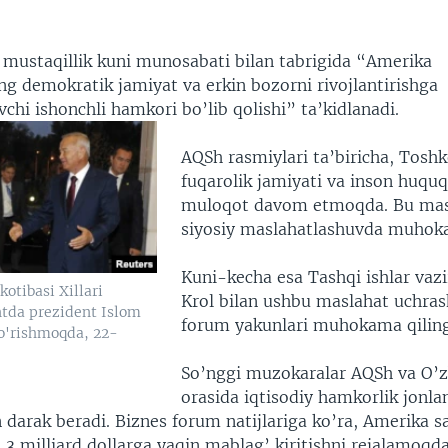
g mustaqillik kuni munosabati bilan tabrigida “Amerika
ng demokratik jamiyat va erkin bozorni rivojlantirishga
vchi ishonchli hamkori bo’lib qolishi” ta’kidlanadi.
AQSh rasmiylari ta’biricha, Toshk
fuqarolik jamiyati va inson huquq
muloqot davom etmoqda. Bu mas
siyosiy maslahatlashuvda muhoka
Kuni-kecha esa Tashqi ishlar vazi
otibasi Xillari
Krol bilan ushbu maslahat uchras
tda prezident Islom
forum yakunlari muhokama qilin
o'rishmoqda, 22-
So’nggi muzokaralar AQSh va O’z
orasida iqtisodiy hamkorlik jonla
 darak beradi. Biznes forum natijlariga ko’ra, Amerika 
3 milliard dollarga yaqin mablag’ kiritishni rejalamoqda