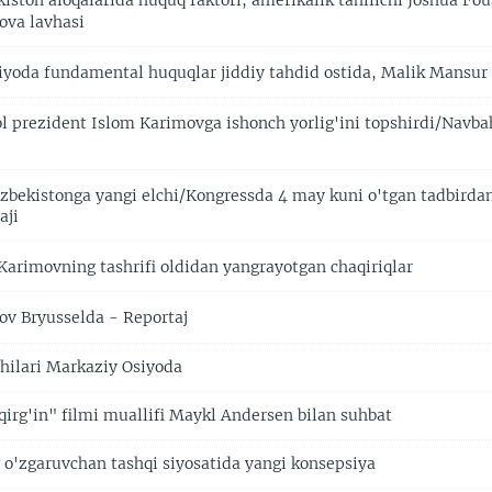
ston aloqalarida huquq faktori, amerikalik tahlilchi Joshua Fou
va lavhasi
yoda fundamental huquqlar jiddiy tahdid ostida, Malik Mansur 
rol prezident Islom Karimovga ishonch yorlig'ini topshirdi/Nav
O'zbekistonga yangi elchi/Kongressda 4 may kuni o'tgan tadbird
aji
Karimovning tashrifi oldidan yangrayotgan chaqiriqlar
v Bryusselda - Reportaj
hilari Markaziy Osiyoda
qirg'in" filmi muallifi Maykl Andersen bilan suhbat
 o'zgaruvchan tashqi siyosatida yangi konsepsiya