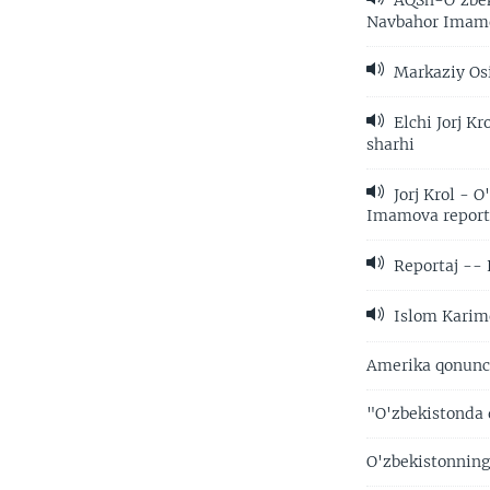
AQSh-O'zbeki
Navbahor Imamo
Markaziy Osi
Elchi Jorj K
sharhi
Jorj Krol - 
Imamova report
Reportaj -- 
Islom Karimo
Amerika qonunc
"O'zbekistonda 
O'zbekistonning