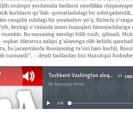
 AQSh muloqot yordamida faollarni ozodlikka chiqarayapm
tik kuchlarni qo’llab-quvvatlashdagi bir sobitqadamlik,
kin tanqidiy ruhdagi bir yondashuv yo’q. Birinchi o’ringa
’yib, keyingi o’rinlarda inson huquqlari himoyachilarig
i mumkin. Bu narsaning xatoligi bilib turib, qilinadi. Mul
-oqibat diktatura xalqni g’alayonga olib kelishi qanchad
tta, bu jarayonlarda Rossiyaning ta’siri ham kuchli, Ros
ab turmaydi”, - deydi faollardan biri Hazratqul Xudoybe
Toshkent-Vashington aloqalari jonlangani Rossiyada qizg'in muhokamada, Malik Mansur
EMB
by
Amerika Ovozi
No media source currently available
0:00
EMBED