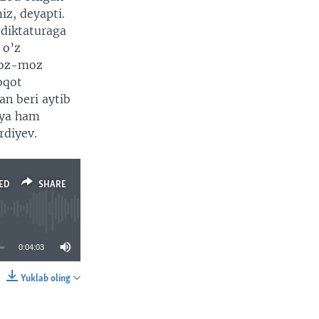
iz, deyapti.
 diktaturaga
 o’z
a oz-moz
oqot
an beri aytib
siya ham
rdiyev.
ED
SHARE
0:04:03
Yuklab oling
SHARE