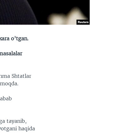
kara o’tgan.
masalalar
shma Shtatlar
amoqda.
sabab
ga tayanib,
yotgani haqida