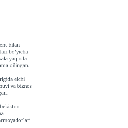
ent bilan
lari bo’yicha
ala yaqinda
ma qilingan.
rigida elchi
huvi va biznes
gan.
bekiston
na
sarmoyadorlari
.