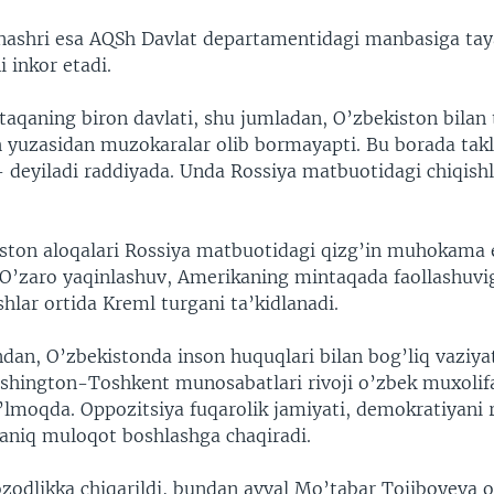
ashri esa AQSh Davlat departamentidagi manbasiga ta
 inkor etadi.
aqaning biron davlati, shu jumladan, O’zbekiston bilan 
 yuzasidan muzokaralar olib bormayapti. Bu borada takl
 deyiladi raddiyada. Unda Rossiya matbuotidagi chiqish
ton aloqalari Rossiya matbuotidagi qizg’in muhokama 
O’zaro yaqinlashuv, Amerikaning mintaqada faollashuvi
ishlar ortida Kreml turgani ta’kidlanadi.
an, O’zbekistonda inson huquqlari bilan bog’liq vaziyat
ashington-Toshkent munosabatlari rivoji o’zbek muxolifa
lmoqda. Oppozitsiya fuqarolik jamiyati, demokratiyani ri
aniq muloqot boshlashga chaqiradi.
zodlikka chiqarildi, bundan avval Mo’tabar Tojiboyeva o