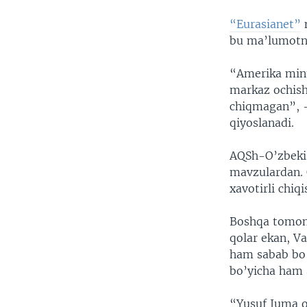
“Eurasianet”
n
bu ma’lumotni
“Amerika mint
markaz ochish
chiqmagan”, -
qiyoslanadi.
AQSh-O’zbekis
mavzulardan. 
xavotirli chiq
Boshqa tomond
qolar ekan, V
ham sabab bo’
bo’yicha ham 
“Yusuf Juma o