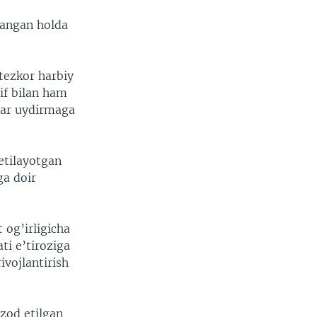
yangan holda
tezkor harbiy
if bilan ham
lar uydirmaga
etilayotgan
ga doir
 og’irligicha
ti e’tiroziga
vojlantirish
zod etilgan