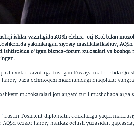
shqi ishlar vazirligida AQSh elchisi Jorj Krol bilan muzo
oshkentda yakunlangan siyosiy mashlahatlashuv, AQSh
i ishtirokida o’tgan biznes-forum xulosalari va boshqa 
ingan.
liqlashuvidan xavotirga tushgan Rossiya matbuotida Qo’
a harbiy baza ochmoqchi mazmunidagi maqolalar yangr
shkent muzokaralari jonlangani turli mushohadalarga 
”
nashri Toshkent diplomatik doiralariga yaqin manbasi
a AQSh tezkor harbiy markaz ochish yuzasidan gaplasha