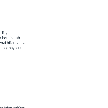
illiy
n beri ishlab
vozi bilan 2002-
imoiy hayotni