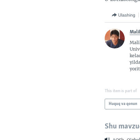
Ulashing
Mali
Mali
Univ
kela
yild
yorit
This item is part of
Huquq va qonun
Shu mavzu