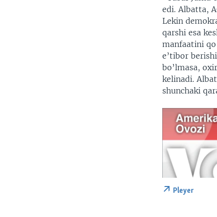
edi. Albatta,
Lekin demokra
qarshi esa kes
manfaatini qo
e’tibor berish
bo’lmasa, oxir
kelinadi. Alba
shunchaki qar
Pleyer