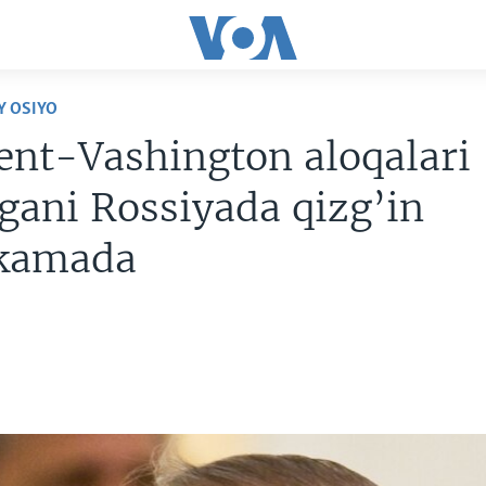
Y OSIYO
ent-Vashington aloqalari
gani Rossiyada qizg’in
kamada