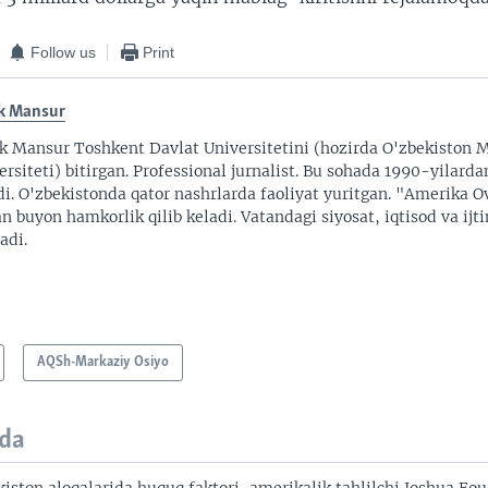
Follow us
Print
k Mansur
k Mansur Toshkent Davlat Universitetini (hozirda O'zbekiston M
ersiteti) bitirgan. Professional jurnalist. Bu sohada 1990-yilarda
di. O'zbekistonda qator nashrlarda faoliyat yuritgan. "Amerika O
an buyon hamkorlik qilib keladi. Vatandagi siyosat, iqtisod va ijt
adi.
AQSh-Markaziy Osiyo
da