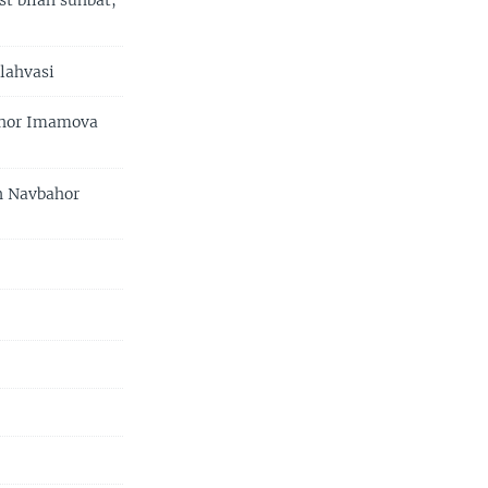
st bilan suhbat,
lahvasi
bahor Imamova
an Navbahor