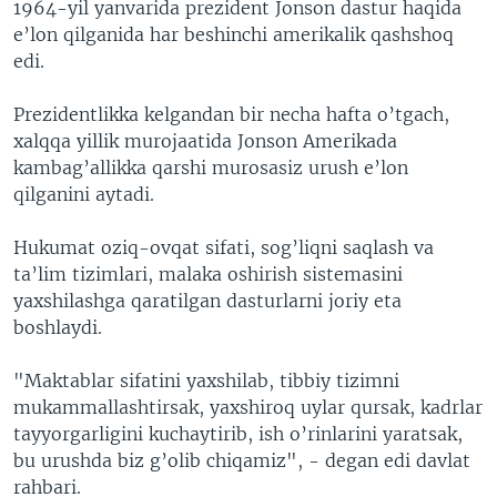
1964-yil yanvarida prezident Jonson dastur haqida
e’lon qilganida har beshinchi amerikalik qashshoq
edi.
Prezidentlikka kelgandan bir necha hafta o’tgach,
xalqqa yillik murojaatida Jonson Amerikada
kambag’allikka qarshi murosasiz urush e’lon
qilganini aytadi.
Hukumat oziq-ovqat sifati, sog’liqni saqlash va
ta’lim tizimlari, malaka oshirish sistemasini
yaxshilashga qaratilgan dasturlarni joriy eta
boshlaydi.
"Maktablar sifatini yaxshilab, tibbiy tizimni
mukammallashtirsak, yaxshiroq uylar qursak, kadrlar
tayyorgarligini kuchaytirib, ish o’rinlarini yaratsak,
bu urushda biz g’olib chiqamiz", - degan edi davlat
rahbari.