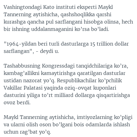
Vashingtondagi Kato instituti eksperti Maykl
Tannerning aytishicha, qashshoqlikka qarshi
kurashga qancha pul sarflangani hisobga olinsa, hech
bir ishning uddalanmaganini ko’rsa bo’ladi.
"1964-yildan beri turli dasturlarga 15 trillion dollar
sarflangan", - deydi u.
Tashabbusning Kongressdagi tanqidchilariga ko’ra,
kambag’allikni kamaytirishga qaratilgan dasturlar
ustidan nazorat yo’q. Respublikachilar ko’pchilik
Vakillar Palatasi yaqinda oziq-ovqat kuponlari
dasturini yiliga to’rt milliard dollarga qisqartirishga
ovoz berdi.
Maykl Tannerning aytishicha, imtiyozlarning ko’pligi
va ularni olish oson bo’lgani bois odamlarda ishlash
uchun rag’bat yo’q.