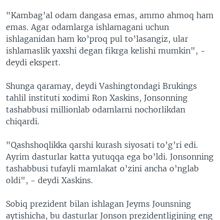
"Kambag’al odam dangasa emas, ammo ahmoq ham
emas. Agar odamlarga ishlamagani uchun
ishlaganidan ham ko’proq pul to’lasangiz, ular
ishlamaslik yaxshi degan fikrga kelishi mumkin", -
deydi ekspert.
Shunga qaramay, deydi Vashingtondagi Brukings
tahlil instituti xodimi Ron Xaskins, Jonsonning
tashabbusi millionlab odamlarni nochorlikdan
chiqardi.
"Qashshoqlikka qarshi kurash siyosati to’g’ri edi.
Ayrim dasturlar katta yutuqqa ega bo’ldi. Jonsonning
tashabbusi tufayli mamlakat o’zini ancha o’nglab
oldi", - deydi Xaskins.
Sobiq prezident bilan ishlagan Jeyms Jounsning
aytishicha, bu dasturlar Jonson prezidentligining eng