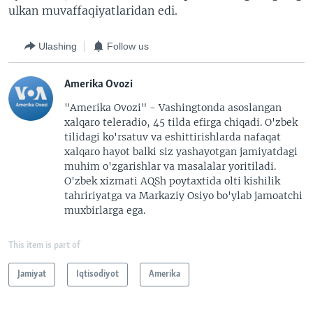
ulkan muvaffaqiyatlaridan edi.
Ulashing
Follow us
Amerika Ovozi
"Amerika Ovozi" - Vashingtonda asoslangan
xalqaro teleradio, 45 tilda efirga chiqadi. O'zbek
tilidagi ko'rsatuv va eshittirishlarda nafaqat
xalqaro hayot balki siz yashayotgan jamiyatdagi
muhim o'zgarishlar va masalalar yoritiladi.
O'zbek xizmati AQSh poytaxtida olti kishilik
tahririyatga va Markaziy Osiyo bo'ylab jamoatchi
muxbirlarga ega.
This item is part of
Jamiyat
Iqtisodiyot
Amerika