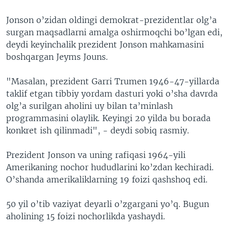
Jonson o’zidan oldingi demokrat-prezidentlar olg’a
surgan maqsadlarni amalga oshirmoqchi bo’lgan edi,
deydi keyinchalik prezident Jonson mahkamasini
boshqargan Jeyms Jouns.
"Masalan, prezident Garri Trumen 1946-47-yillarda
taklif etgan tibbiy yordam dasturi yoki o’sha davrda
olg’a surilgan aholini uy bilan ta’minlash
programmasini olaylik. Keyingi 20 yilda bu borada
konkret ish qilinmadi", - deydi sobiq rasmiy.
Prezident Jonson va uning rafiqasi 1964-yili
Amerikaning nochor hududlarini ko’zdan kechiradi.
O’shanda amerikaliklarning 19 foizi qashshoq edi.
50 yil o’tib vaziyat deyarli o’zgargani yo’q. Bugun
aholining 15 foizi nochorlikda yashaydi.