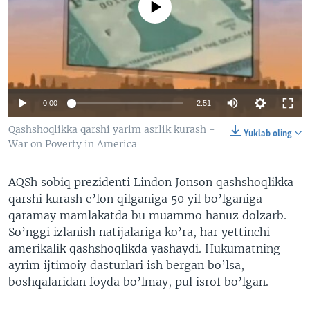
No media source currently available
VIDEO
ODNOKLASSNIKI
XABARLAR SURATLARDA
TELEGRAM
TWITTER
SOUNDCLOUD
VOA
0:00
2:51
Qashshoqlikka qarshi yarim asrlik kurash -
Yuklab oling
War on Poverty in America
AQSh sobiq prezidenti Lindon Jonson qashshoqlikka
qarshi kurash e’lon qilganiga 50 yil bo’lganiga
qaramay mamlakatda bu muammo hanuz dolzarb.
So’nggi izlanish natijalariga ko’ra, har yettinchi
amerikalik qashshoqlikda yashaydi. Hukumatning
ayrim ijtimoiy dasturlari ish bergan bo’lsa,
boshqalaridan foyda bo’lmay, pul isrof bo’lgan.