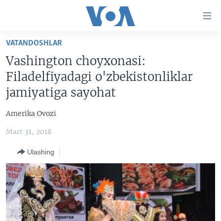
Bosh
sahifaga
boring
Boshiga
VATANDOSHLAR
qayting
BOSH SAHIFA
Vashington choyxonasi:
Qidiruvga
AMERIKA
Filadelfiyadagi o'zbekistonliklar
o'ting
MARKAZIY OSIYO
jamiyatiga sayohat
XALQARO
Amerika Ovozi
VATANDOSHLAR
Mart 31, 2018
MULTIMEDIA
Ulashing
IJTIMOIY TARMOQLAR
AMERIKA MANZARALARI
INGLIZ TILI DARSLARI
XALQARO HAYOT
FACEBOOK
EDITORIAL
VASHINGTON CHOYXONASI
YOUTUBE
MOBIL-SALOM!
INSTAGRAM
Learning English