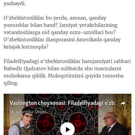
yashaydi.
O'zbekistonliklar bu yerda, asosan, qanday
yumushlar bilan band? Jamiyat yetakchilarining
vatandoshlarga oid qanday orzu-umidlari bor?
O'zbekistonliklar diasporasini Amerikada qanday
kelajak kutmoqda?
Filadelfiyadagi o'zbekistonliklar hamjamiyati rahbari
Bahodir Qudratov bilan suhbatda shu mavzularni
muhokama qildik. Muloqotimizni quyida tomosha
qiling.
Vashington choyxonasi: Filadelfiyadagi o'zbekistonliklar jamiyati
by
Amerika Ovozi
No media source currently available