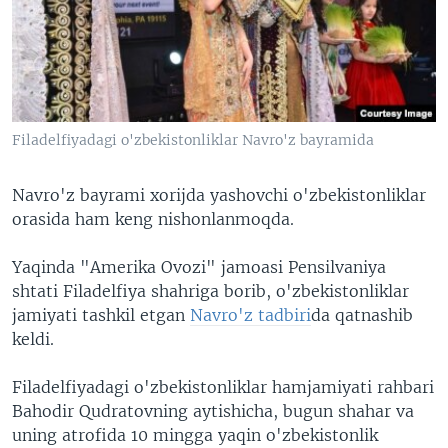
VIDEO
ODNOKLASSNIKI
XABARLAR SURATLARDA
TELEGRAM
TWITTER
SOUNDCLOUD
VOA
Filadelfiyadagi o'zbekistonliklar Navro'z bayramida
Navro'z bayrami xorijda yashovchi o'zbekistonliklar
orasida ham keng nishonlanmoqda.
Yaqinda "Amerika Ovozi" jamoasi Pensilvaniya
shtati Filadelfiya shahriga borib, o'zbekistonliklar
jamiyati tashkil etgan
Navro'z tadbiri
da qatnashib
keldi.
Filadelfiyadagi o'zbekistonliklar hamjamiyati rahbari
Bahodir Qudratovning aytishicha, bugun shahar va
uning atrofida 10 mingga yaqin o'zbekistonlik