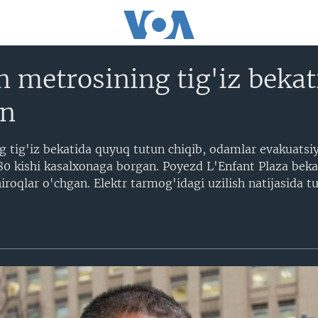
 metrosining tig'iz bekati
an
 tig'iz bekatida quyuq tutun chiqib, odamlar evakuatsiya
80 kishi kasalxonaga borgan. Poyezd L'Enfant Plaza bekati
roqlar o'chgan. Elektr tarmog'idagi uzilish natijasida t