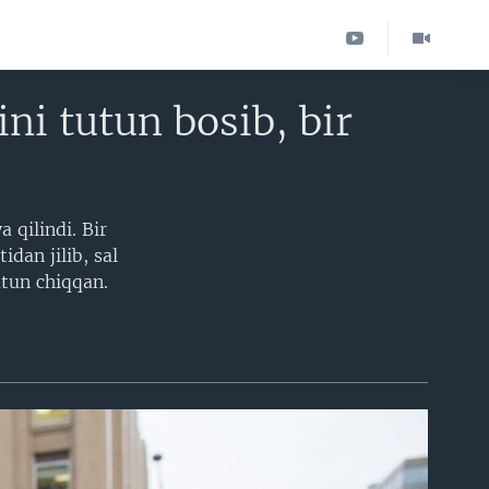
ni tutun bosib, bir
 qilindi. Bir
dan jilib, sal
utun chiqqan.