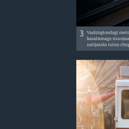
3
Vashingtondagi metro
kasalxonaga murojaat 
natijasida tutun chi