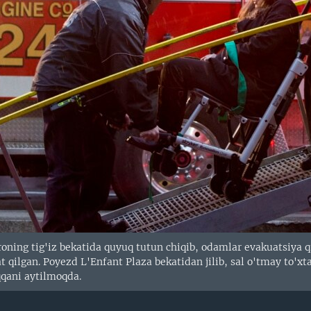
ning tig'iz bekatida quyuq tutun chiqib, odamlar evakuatsiya qil
 qilgan. Poyezd L'Enfant Plaza bekatidan jilib, sal o'tmay to'xta
qqani aytilmoqda.