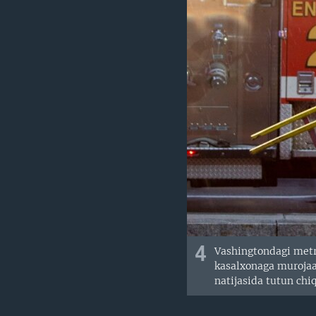
4
Vashingtondagi metro
kasalxonaga murojaat
natijasida tutun chi