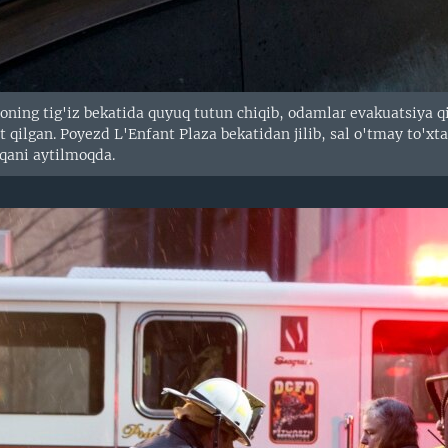
ning tig'iz bekatida quyuq tutun chiqib, odamlar evakuatsiya qil
qilgan. Poyezd L'Enfant Plaza bekatidan jilib, sal o'tmay to'xta
qqani aytilmoqda.