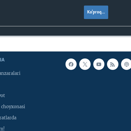
Ko'proq...
IA
nzaralari
yot
 choyxonasi
ratlarda
m!