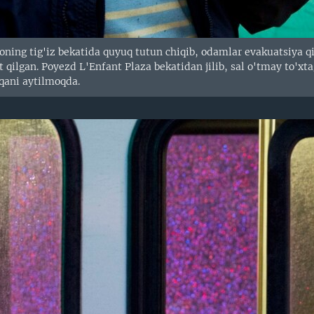
ning tig'iz bekatida quyuq tutun chiqib, odamlar evakuatsiya qil
qilgan. Poyezd L'Enfant Plaza bekatidan jilib, sal o'tmay to'xta
qqani aytilmoqda.