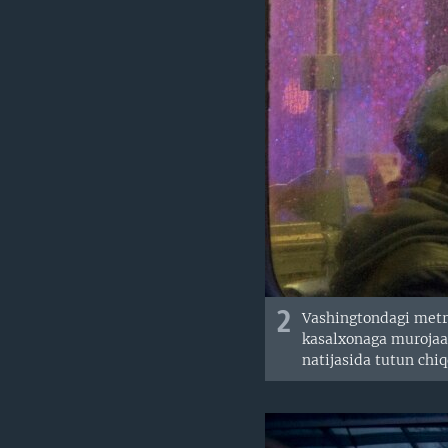
2
Vashingtondagi metro
kasalxonaga murojaat 
natijasida tutun chi