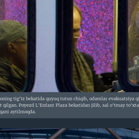
ning tig'iz bekatida quyuq tutun chiqib, odamlar evakuatsiya qil
qilgan. Poyezd L'Enfant Plaza bekatidan jilib, sal o'tmay to'xta
qqani aytilmoqda.