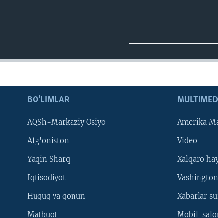
BO'LIMLAR
MULTIMED
AQSh-Markaziy Osiyo
Amerika Ma
Afg'oniston
Video
Yaqin Sharq
Xalqaro ha
Iqtisodiyot
Vashington
Huquq va qonun
Xabarlar su
Matbuot
Mobil-salo