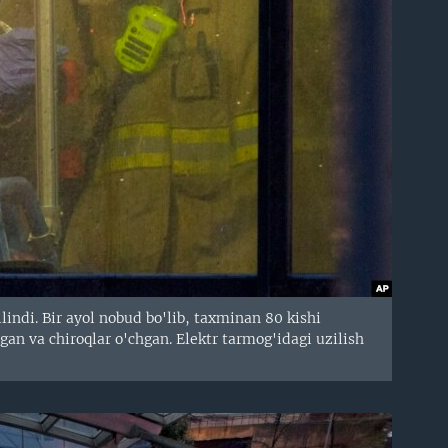
indi. Bir ayol nobud bo'lib, taxminan 80 kishi
gan va chiroqlar o'chgan. Elektr tarmog'idagi uzilish