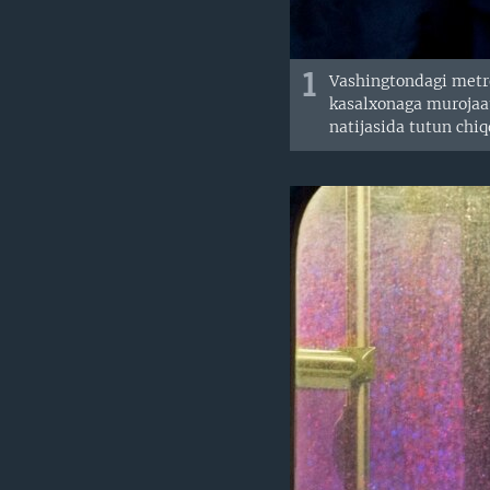
1
Vashingtondagi metro
kasalxonaga murojaat 
natijasida tutun chi