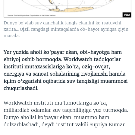
VIDEO
ODNOKLASSNIKI
XABARLAR SURATLARDA
TELEGRAM
Dunyo bo'ylab suv qanchalik tanqis ekanini ko'rsatuvchi
TWITTER
xarita... Qizil rangdagi mintaqalarda ob-hayot ayniqsa qiyin
masala.
SOUNDCLOUD
VOA
Yer yuzida aholi ko’payar ekan, obi-hayotga ham
ehtiyoj oshib bormoqda. Worldwatch tadqiqotlar
instituti mutaxassislariga ko’ra, oziq-ovqat,
energiya va sanoat sohalarining rivojlanishi hamda
iqlim o’zgarishi oqibatida suv tanqisligi muammosi
chuqurlashadi.
Worldwatch instituti ma’lumotlariga ko’ra,
milliardlab odamlar suv taqchilligiga yuz tutmoqda.
Dunyo aholisi ko’payar ekan, muammo ham
dolzarblashadi, deydi institut vakili Supriya Kumar.