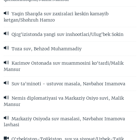
Yaqin Sharqda suv zaxiralari keskin kamayib
ketgan/Shohruh Hamro
Qirg'izistonda yangi suv inshootlari/Ulug'bek Sokin
Toza suv, Behzod Muhammadiy
Karimov Ostonada suv muammosini ko'tardi/Malik
Mansur
Suv ta'minoti - ustuvor masala, Navbahor Imamova
Nemis diplomatiyasi va Markaziy Osiyo suvi, Malik
Mansur
Markaziy Osiyoda suv masalasi, Navbahor Imamova
lavhasi
O'zbekiston-Tojikiston, suv va siyosat/Uzbek-Tajik