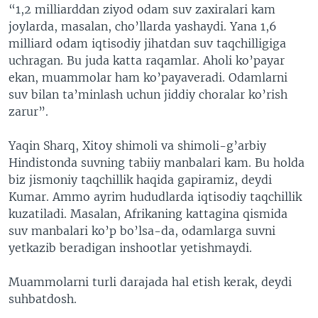
“1,2 milliarddan ziyod odam suv zaxiralari kam
joylarda, masalan, cho’llarda yashaydi. Yana 1,6
milliard odam iqtisodiy jihatdan suv taqchilligiga
uchragan. Bu juda katta raqamlar. Aholi ko’payar
ekan, muammolar ham ko’payaveradi. Odamlarni
suv bilan ta’minlash uchun jiddiy choralar ko’rish
zarur”.
Yaqin Sharq, Xitoy shimoli va shimoli-g’arbiy
Hindistonda suvning tabiiy manbalari kam. Bu holda
biz jismoniy taqchillik haqida gapiramiz, deydi
Kumar. Ammo ayrim hududlarda iqtisodiy taqchillik
kuzatiladi. Masalan, Afrikaning kattagina qismida
suv manbalari ko’p bo’lsa-da, odamlarga suvni
yetkazib beradigan inshootlar yetishmaydi.
Muammolarni turli darajada hal etish kerak, deydi
suhbatdosh.