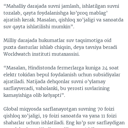
“Mahalliy darajada suvni jamlash, ishlatilgan suvni
tozalab, qayta foydalanishga ko’proq mablag’
ajratish kerak. Masalan, qishloq xo’jaligi va sanoatda
suv qayta ishlatilishi mumkin”.
Milliy darajada hukumatlar suv taqsimotiga oid
puxta dasturlar ishlab chiqsin, deya tavsiya beradi
Worldwatch instituti mutaxassisi.
“Masalan, Hindistonda fermerlarga kuniga 24 soat
elektr tokidan bepul foydalanish uchun subsidiyalar
ajratiladi. Natijada dehqonlar suvni o’ylamay
sarflayveradi, vaholanki, bu yerosti suvlarining
kamayishiga olib kelyapti”.
Global miqyosda sarflanayotgan suvning 70 foizi
qishloq xo’jaligi, 19 foizi sanoatda va yana 11 foizi
shaharlar uchun ishlatiladi. Eng ko’p suv sarflaydigan