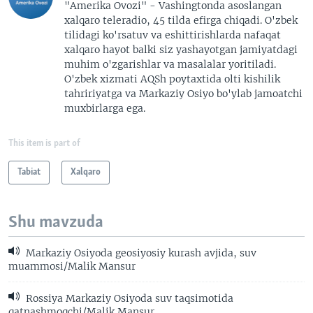
"Amerika Ovozi" - Vashingtonda asoslangan
xalqaro teleradio, 45 tilda efirga chiqadi. O'zbek
tilidagi ko'rsatuv va eshittirishlarda nafaqat
xalqaro hayot balki siz yashayotgan jamiyatdagi
muhim o'zgarishlar va masalalar yoritiladi.
O'zbek xizmati AQSh poytaxtida olti kishilik
tahririyatga va Markaziy Osiyo bo'ylab jamoatchi
muxbirlarga ega.
This item is part of
Tabiat
Xalqaro
Shu mavzuda
Markaziy Osiyoda geosiyosiy kurash avjida, suv
muammosi/Malik Mansur
Rossiya Markaziy Osiyoda suv taqsimotida
qatnashmoqchi/Malik Mansur