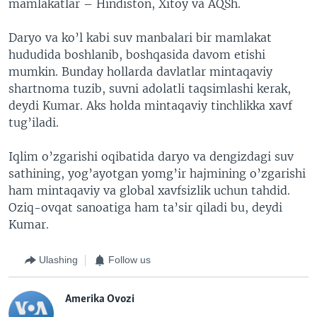
mamlakatlar – Hindiston, Xitoy va AQSh.
Daryo va ko’l kabi suv manbalari bir mamlakat
hududida boshlanib, boshqasida davom etishi
mumkin. Bunday hollarda davlatlar mintaqaviy
shartnoma tuzib, suvni adolatli taqsimlashi kerak,
deydi Kumar. Aks holda mintaqaviy tinchlikka xavf
tug’iladi.
Iqlim o’zgarishi oqibatida daryo va dengizdagi suv
sathining, yog’ayotgan yomg’ir hajmining o’zgarishi
ham mintaqaviy va global xavfsizlik uchun tahdid.
Oziq-ovqat sanoatiga ham ta’sir qiladi bu, deydi
Kumar.
Ulashing
Follow us
Amerika Ovozi