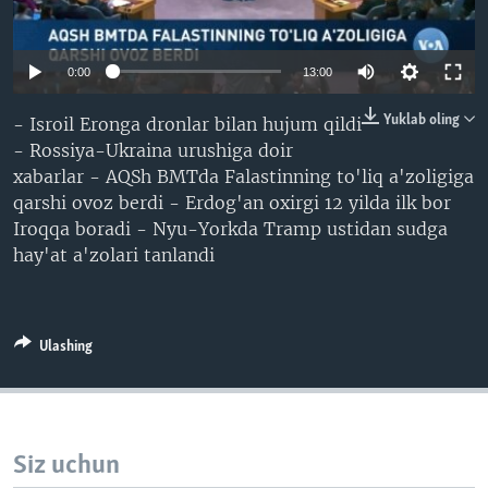
VIDEO
ODNOKLASSNIKI
XABARLAR SURATLARDA
TELEGRAM
0:00
13:00
TWITTER
Yuklab oling
- Isroil Eronga dronlar bilan hujum qildi
SOUNDCLOUD
VOA
- Rossiya-Ukraina urushiga doir
xabarlar - AQSh BMTda Falastinning to'liq a'zoligiga
qarshi ovoz berdi - Erdog'an oxirgi 12 yilda ilk bor
Iroqqa boradi - Nyu-Yorkda Tramp ustidan sudga
hay'at a'zolari tanlandi
Ulashing
Siz uchun