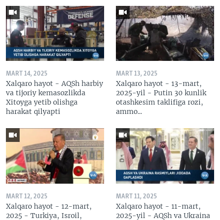
MART 14, 2025
MART 13, 2025
Xalqaro hayot - AQSh harbiy
Xalqaro hayot - 13-mart,
va tijoriy kemasozlikda
2025-yil - Putin 30 kunlik
Xitoyga yetib olishga
otashkesim taklifiga rozi,
harakat qilyapti
ammo...
MART 12, 2025
MART 11, 2025
Xalqaro hayot - 12-mart,
Xalqaro hayot - 11-mart,
2025 - Turkiya, Isroil,
2025-yil - AQSh va Ukraina