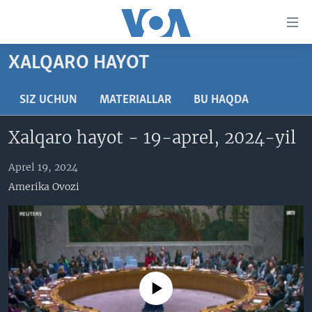
Bosh
sahifaga
boring
Boshiga
XALQARO HAYOT
qayting
BOSH SAHIFA
Qidiruvga
AMERIKA
SIZ UCHUN
MATERIALLAR
BU HAQDA
o'ting
MARKAZIY OSIYO
Xalqaro hayot - 19-aprel, 2024-yil
XALQARO
Aprel 19, 2024
VATANDOSHLAR
Amerika Ovozi
MULTIMEDIA
IJTIMOIY TARMOQLAR
AMERIKA MANZARALARI
INGLIZ TILI DARSLARI
XALQARO HAYOT
FACEBOOK
EDITORIAL
VASHINGTON CHOYXONASI
YOUTUBE
No media source currently available
MOBIL-SALOM!
INSTAGRAM
Learning English