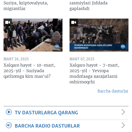
Suriya, kriptovalyuta,
rasmiylari Jiddada
migrantlar
gaplashdi
MART 10, 2025
MART 07, 2025
Xalqaro hayot - 10-mart,
Xalqaro hayot - 7-mart,
2025-yil - Suriyada
2025-yil - Yevropa
qatliomga kim mas'ul?
mudofaaga xarajatlarni
oshirmoqchi
Barcha dasturlar
TV DASTURLARGA QARANG
BARCHA RADIO DASTURLAR