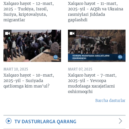
Xalqaro hayot - 12-mart,
Xalqaro hayot - 11-mart,
2025 - Turkiya, Isroil,
2025-yil - AQSh va Ukraina
Suriya, kriptovalyuta,
rasmiylari Jiddada
migrantlar
gaplashdi
MART 10, 2025
MART 07, 2025
Xalqaro hayot - 10-mart,
Xalqaro hayot - 7-mart,
2025-yil - Suriyada
2025-yil - Yevropa
qatliomga kim mas'ul?
mudofaaga xarajatlarni
oshirmoqchi
Barcha dasturlar
TV DASTURLARGA QARANG