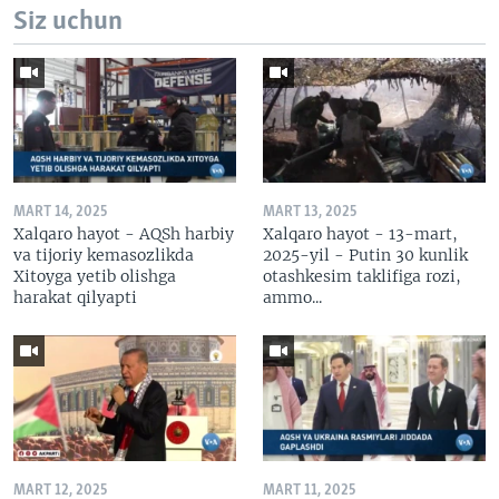
Siz uchun
MART 14, 2025
MART 13, 2025
Xalqaro hayot - AQSh harbiy
Xalqaro hayot - 13-mart,
va tijoriy kemasozlikda
2025-yil - Putin 30 kunlik
Xitoyga yetib olishga
otashkesim taklifiga rozi,
harakat qilyapti
ammo...
MART 12, 2025
MART 11, 2025