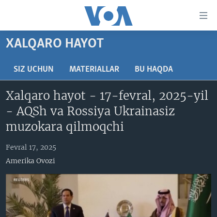
Bosh
sahifaga
boring
Boshiga
XALQARO HAYOT
qayting
BOSH SAHIFA
Qidiruvga
AMERIKA
SIZ UCHUN
MATERIALLAR
BU HAQDA
o'ting
MARKAZIY OSIYO
Xalqaro hayot - 17-fevral, 2025-yil
XALQARO
- AQSh va Rossiya Ukrainasiz
VATANDOSHLAR
muzokara qilmoqchi
MULTIMEDIA
Fevral 17, 2025
IJTIMOIY TARMOQLAR
AMERIKA MANZARALARI
Amerika Ovozi
INGLIZ TILI DARSLARI
XALQARO HAYOT
FACEBOOK
EDITORIAL
VASHINGTON CHOYXONASI
YOUTUBE
MOBIL-SALOM!
INSTAGRAM
Learning English