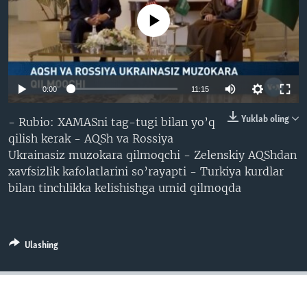
VIDEO
ODNOKLASSNIKI
No media source currently available
XABARLAR SURATLARDA
TELEGRAM
TWITTER
SOUNDCLOUD
VOA
Auto
0:00
11:15
240p
Yuklab oling
- Rubio: XAMASni tag-tugi bilan yo’q
qilish kerak - AQSh va Rossiya
360p
Ukrainasiz muzokara qilmoqchi - Zelenskiy AQShdan
480p
Auto
240p
360p
480p
xavfsizlik kafolatlarini so’rayapti - Turkiya kurdlar
bilan tinchlikka kelishishga umid qilmoqda
720p
720p
1080p
1080p
Ulashing