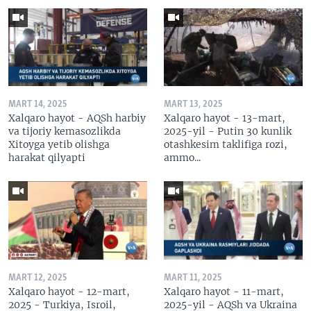
MART 14, 2025
MART 13, 2025
Xalqaro hayot - AQSh harbiy
Xalqaro hayot - 13-mart,
va tijoriy kemasozlikda
2025-yil - Putin 30 kunlik
Xitoyga yetib olishga
otashkesim taklifiga rozi,
harakat qilyapti
ammo...
MART 12, 2025
MART 11, 2025
Xalqaro hayot - 12-mart,
Xalqaro hayot - 11-mart,
2025 - Turkiya, Isroil,
2025-yil - AQSh va Ukraina