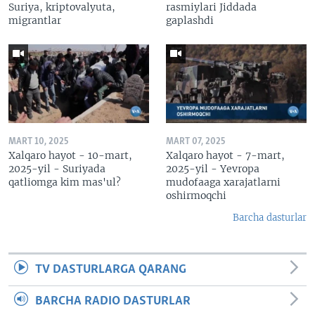
Suriya, kriptovalyuta,
rasmiylari Jiddada
migrantlar
gaplashdi
MART 10, 2025
MART 07, 2025
Xalqaro hayot - 10-mart,
Xalqaro hayot - 7-mart,
2025-yil - Suriyada
2025-yil - Yevropa
qatliomga kim mas'ul?
mudofaaga xarajatlarni
oshirmoqchi
Barcha dasturlar
TV DASTURLARGA QARANG
BARCHA RADIO DASTURLAR