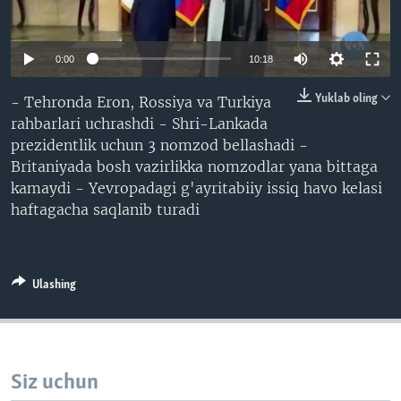
VIDEO
ODNOKLASSNIKI
XABARLAR SURATLARDA
TELEGRAM
0:00
10:18
TWITTER
Yuklab oling
- Tehronda Eron, Rossiya va Turkiya
SOUNDCLOUD
VOA
rahbarlari uchrashdi - Shri-Lankada
prezidentlik uchun 3 nomzod bellashadi -
Britaniyada bosh vazirlikka nomzodlar yana bittaga
kamaydi - Yevropadagi g'ayritabiiy issiq havo kelasi
haftagacha saqlanib turadi
Ulashing
Siz uchun