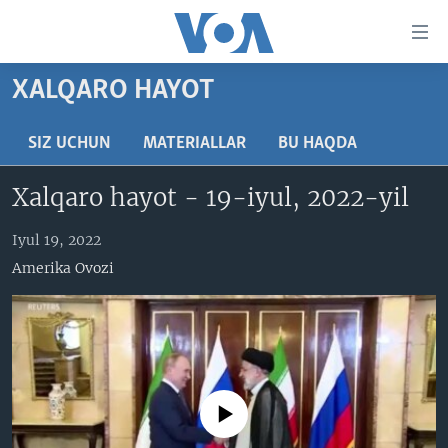
Bosh
sahifaga
boring
Boshiga
XALQARO HAYOT
qayting
BOSH SAHIFA
Qidiruvga
AMERIKA
SIZ UCHUN
MATERIALLAR
BU HAQDA
o'ting
MARKAZIY OSIYO
Xalqaro hayot - 19-iyul, 2022-yil
XALQARO
Iyul 19, 2022
VATANDOSHLAR
Amerika Ovozi
MULTIMEDIA
IJTIMOIY TARMOQLAR
AMERIKA MANZARALARI
INGLIZ TILI DARSLARI
XALQARO HAYOT
FACEBOOK
EDITORIAL
VASHINGTON CHOYXONASI
YOUTUBE
No media source currently available
MOBIL-SALOM!
INSTAGRAM
Learning English