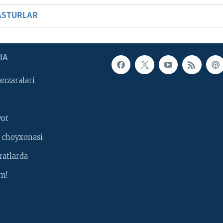
ASTURLAR
IA
nzaralari
yot
 choyxonasi
ratlarda
m!