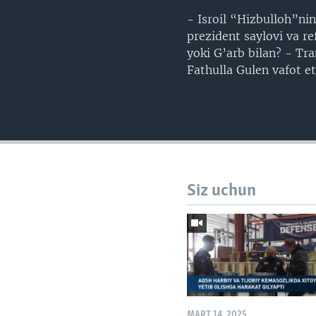
- Isroil “Hizbulloh”ni
prezident saylovi va r
yoki G’arb bilan? - T
Fathulla Gulen vafot et
Siz uchun
MART 14, 2025