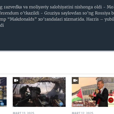
ng razvedka va moliyaviy salohiyatini nishonga oldi - M
eferendum o’tkazildi - Gruziya saylovdan so’ng Rossiya b
ramp “Makdonalds” xo’randalari xizmatida. Harris – yub
di
MART 13, 2025
MART 12, 2025