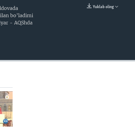
Yuklab oling
oldovada
EMBED
ilan bo’ladimi
ilyar - AQShda