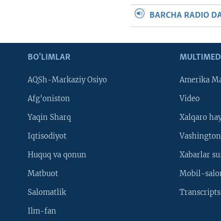
BARCHA RADIO D
BO'LIMLAR
MULTIMED
AQSh-Markaziy Osiyo
Amerika Ma
Afg'oniston
Video
Yaqin Sharq
Xalqaro ha
Iqtisodiyot
Vashington
Huquq va qonun
Xabarlar su
Matbuot
Mobil-salo
Salomatlik
Transcripts
Ilm-fan