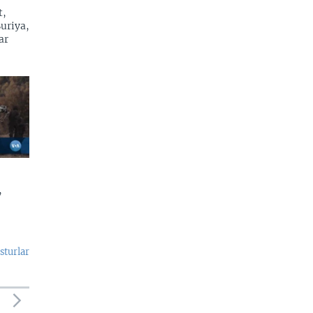
t,
Suriya,
ar
,
sturlar