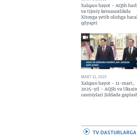
Xalqaro hayot - AQSh har
va tijoriy kemasozlikda
Xitoyga yetib olishga hara
qilyapti
MART 11, 2025
Xalqaro hayot - 11-mart,
2025-yil - AQSh va Ukrai
rasmiylari Jiddada gaplas
TV DASTURLARGA