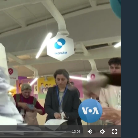
able
13:08