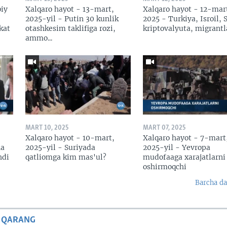
biy
Xalqaro hayot - 13-mart,
Xalqaro hayot - 12-mar
2025-yil - Putin 30 kunlik
2025 - Turkiya, Isroil, 
kat
otashkesim taklifiga rozi,
kriptovalyuta, migrantl
ammo...
MART 10, 2025
MART 07, 2025
Xalqaro hayot - 10-mart,
Xalqaro hayot - 7-mart
na
2025-yil - Suriyada
2025-yil - Yevropa
hdi
qatliomga kim mas'ul?
mudofaaga xarajatlarni
oshirmoqchi
Barcha da
 QARANG