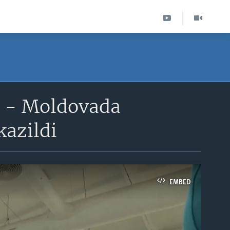
l - Moldovada
kazildi
EMBED