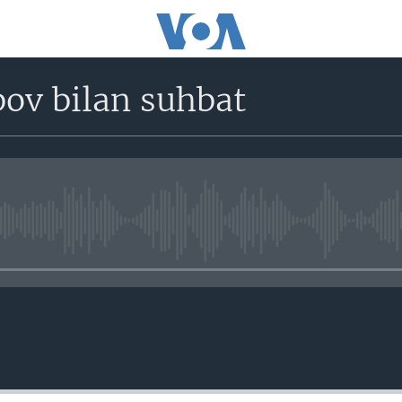
bov bilan suhbat
No media source currently avail