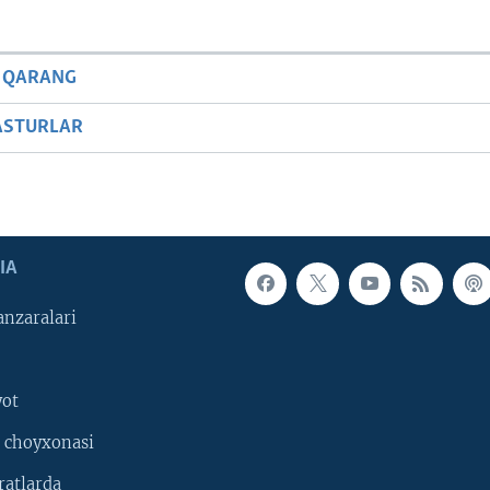
 QARANG
ASTURLAR
IA
nzaralari
yot
 choyxonasi
ratlarda