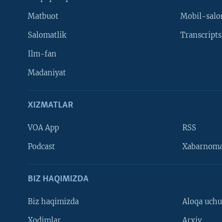
Matbuot
Mobil-salo
Salomatlik
Transcripts
Ilm-fan
Madaniyat
XIZMATLAR
VOA App
RSS
Learning English
Podcast
Xabarnom
BIZ HAQIMIZDA
Biz haqimizda
Aloqa uch
Xodimlar
Arxiv