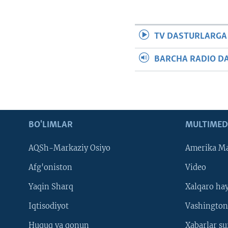
VIDEO
ODNOKLASSNIKI
XABARLAR SURATLARDA
TELEGRAM
TV DASTURLARGA
TWITTER
SOUNDCLOUD
BARCHA RADIO D
BO'LIMLAR
MULTIMED
AQSh-Markaziy Osiyo
Amerika Ma
Afg'oniston
Video
Yaqin Sharq
Xalqaro ha
Iqtisodiyot
Vashington
Huquq va qonun
Xabarlar su