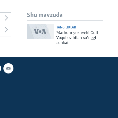
Shu mavzuda
YANGILIKLAR
Marhum yozuvchi Odil
Yoqubov bilan so'nggi
suhbat