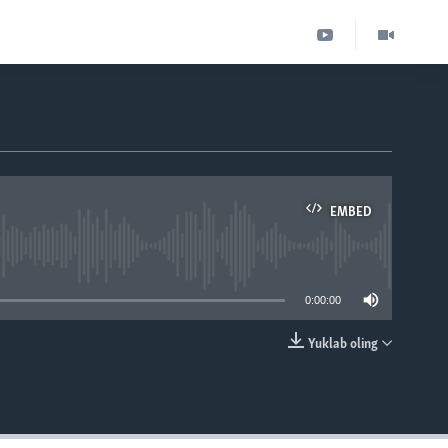
EMBED
able
0:00:00
Yuklab oling
EMBED