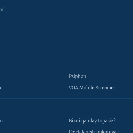
m!
Psiphon
a
VOA Mobile Streamer
un
Bizni qanday topasiz?
Foydalanish imkoniyati