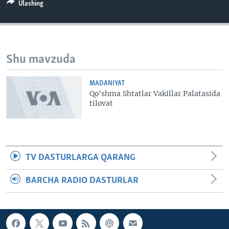
Ulashing
VIDEO
ODNOKLASSNIKI
XABARLAR SURATLARDA
TELEGRAM
TWITTER
Shu mavzuda
SOUNDCLOUD
VOA
MADANIYAT
Qo'shma Shtatlar Vakillar Palatasida
tilovat
TV DASTURLARGA QARANG
BARCHA RADIO DASTURLAR