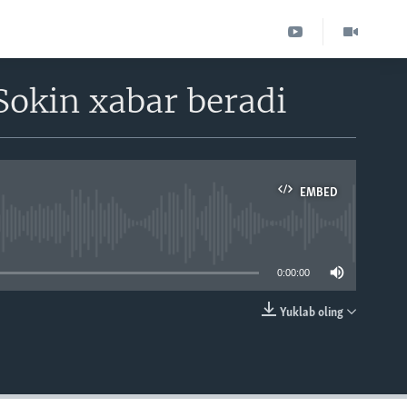
Sokin xabar beradi
EMBED
able
0:00:00
Yuklab oling
EMBED