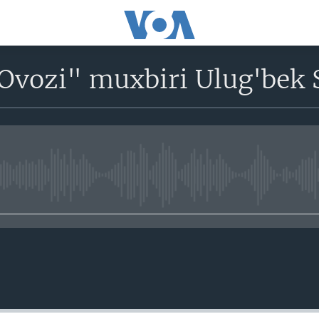
Ovozi" muxbiri Ulug'bek 
No media source currently avail