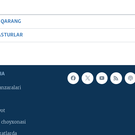
 QARANG
ASTURLAR
IA
nzaralari
yot
 choyxonasi
ratlarda