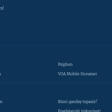
m!
Psiphon
a
VOA Mobile Streamer
un
Bizni qanday topasiz?
Foydalanish imkoniyati