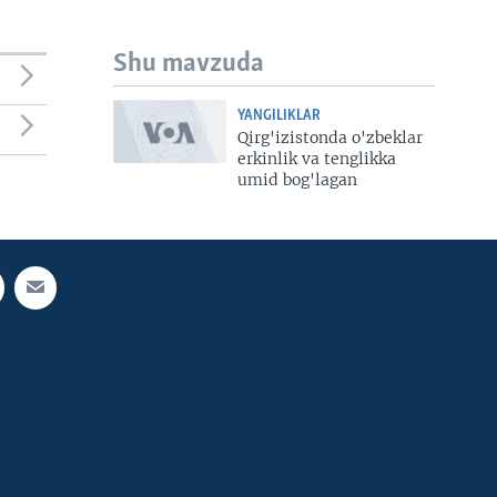
Shu mavzuda
YANGILIKLAR
Qirg'izistonda o'zbeklar
erkinlik va tenglikka
umid bog'lagan