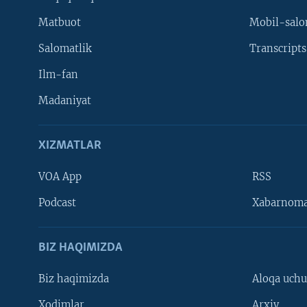
Matbuot
Mobil-salo
Salomatlik
Transcripts
Ilm-fan
Madaniyat
XIZMATLAR
VOA App
RSS
Learning English
Podcast
Xabarnom
BIZ HAQIMIZDA
Biz haqimizda
Aloqa uch
Xodimlar
Arxiv