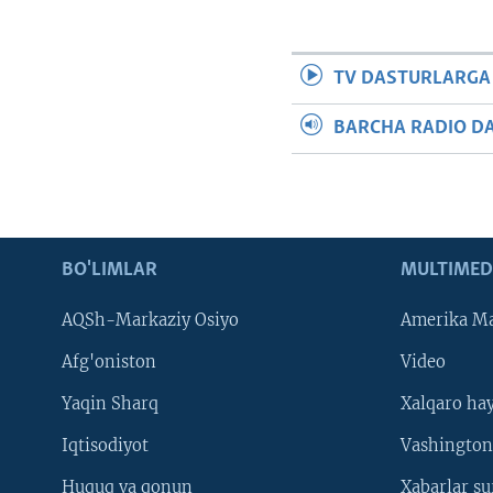
VIDEO
ODNOKLASSNIKI
XABARLAR SURATLARDA
TELEGRAM
TV DASTURLARGA
TWITTER
SOUNDCLOUD
BARCHA RADIO D
BO'LIMLAR
MULTIMED
AQSh-Markaziy Osiyo
Amerika Ma
Afg'oniston
Video
Yaqin Sharq
Xalqaro ha
Iqtisodiyot
Vashington
Huquq va qonun
Xabarlar su