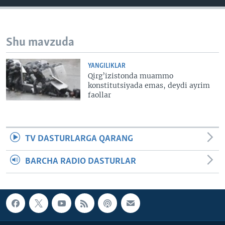
VIDEO
ODNOKLASSNIKI
XABARLAR SURATLARDA
TELEGRAM
Shu mavzuda
TWITTER
SOUNDCLOUD
VOA
YANGILIKLAR
Qirg’izistonda muammo
konstitutsiyada emas, deydi ayrim
faollar
TV DASTURLARGA QARANG
BARCHA RADIO DASTURLAR