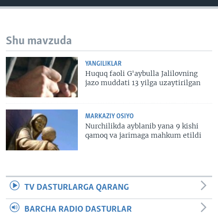
VIDEO
ODNOKLASSNIKI
XABARLAR SURATLARDA
TELEGRAM
Shu mavzuda
TWITTER
SOUNDCLOUD
VOA
YANGILIKLAR
Huquq faoli G'aybulla Jalilovning
jazo muddati 13 yilga uzaytirilgan
MARKAZIY OSIYO
Nurchilikda ayblanib yana 9 kishi
qamoq va jarimaga mahkum etildi
TV DASTURLARGA QARANG
BARCHA RADIO DASTURLAR