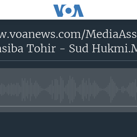
w.voanews.com/MediaAss
asiba Tohir - Sud Hukmi
No media source currently avail