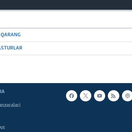
 QARANG
ASTURLAR
IA
nzaralari
yot