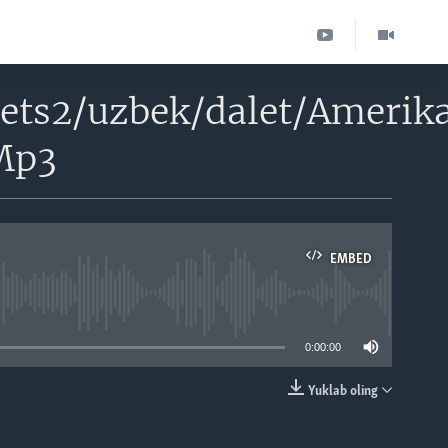
ets2/uzbek/dalet/Amerik
.Mp3
EMBED
able
0:00:00
Yuklab oling
EMBED