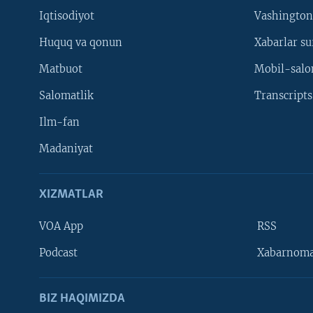
Iqtisodiyot
Vashington
Huquq va qonun
Xabarlar su
Matbuot
Mobil-salo
Salomatlik
Transcripts
Ilm-fan
Madaniyat
XIZMATLAR
VOA App
RSS
Learning English
Podcast
Xabarnom
BIZ HAQIMIZDA