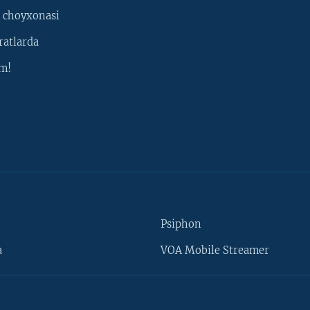
 choyxonasi
ratlarda
m!
Psiphon
a
VOA Mobile Streamer