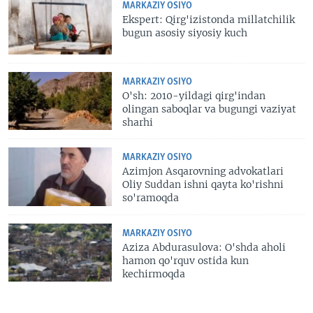
MARKAZIY OSIYO
Ekspert: Qirg'izistonda millatchilik
bugun asosiy siyosiy kuch
MARKAZIY OSIYO
O'sh: 2010-yildagi qirg'indan
olingan saboqlar va bugungi vaziyat
sharhi
MARKAZIY OSIYO
Azimjon Asqarovning advokatlari
Oliy Suddan ishni qayta ko'rishni
so'ramoqda
MARKAZIY OSIYO
Aziza Abdurasulova: O'shda aholi
hamon qo'rquv ostida kun
kechirmoqda