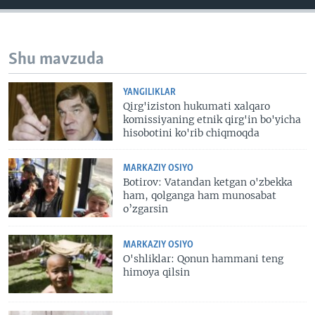
VIDEO
ODNOKLASSNIKI
XABARLAR SURATLARDA
TELEGRAM
Shu mavzuda
TWITTER
SOUNDCLOUD
VOA
YANGILIKLAR
Qirg'iziston hukumati xalqaro
komissiyaning etnik qirg'in bo'yicha
hisobotini ko'rib chiqmoqda
MARKAZIY OSIYO
Botirov: Vatandan ketgan o'zbekka
ham, qolganga ham munosabat
o’zgarsin
MARKAZIY OSIYO
O'shliklar: Qonun hammani teng
himoya qilsin